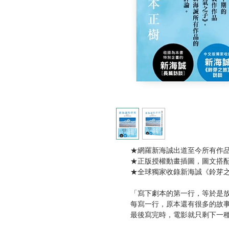
★網羅新海誠出道至今所有作品
★正版授權動畫插圖，圖文搭配
★全球獨家收錄新海誠《鈴芽之
「寫下劇本的第一行，等於是放
每寫一行，原本還有很多的故事
最後寫完時，電影就只剩下一種