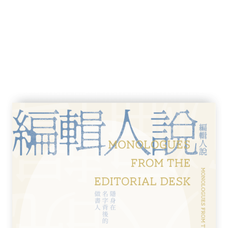
）的故事／火車與青春的記憶／讀書的女性系譜／佐
佐由理的重逢／新海作品中的「解離」問題／
代表的意義
內面」與「速度」的故事
的故事製作／關於速度的故事／引出情感
otion）／沒有遞交的信／「秒速５公分」與
景環繞的意義／角色與風景契合的世界／「風
攝影」的意義／撕裂日常的火箭／閱讀《心》
／流行音樂喚起的「過去」與「現在」／關於
說版
初的世界
孩子》／「說故事」這項新課題／《再見，金
作靠攏／「吉卜力風」所代表的意義／死者的
的連鎖與冒險片的結構／從「疑問」發展出想
特拉到生死之門，再到雅思特拉里／懷著喪失