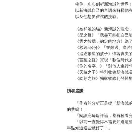
帶你一步步剖析新海誠的世界
以新海誠自己的言語來解釋他在
以及他想要嘗試的挑戰。
《她和她的貓》新海誠的理念，
《星之聲》「我盡可能把自己能
《雲之彼端，約定的地方》為了
《秒速5公分》「在難過、痛苦的
《追逐繁星的孩子》懷著喪失的
《言葉之庭》實現「數位時代的
《你的名字。》「對他人進行想
《天氣之子》特別收錄新海誠長
《鈴芽之旅》獨家收錄刊登於雜誌
讀者盛讚
「作者的分析正是從『新海誠的
的共鳴！」
「閱讀完每篇評論，都有種看完
「以前一直覺得不需要知道這些
早點知道這些就好了！」