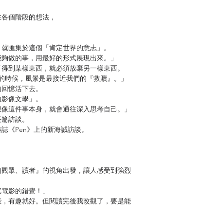
！
各個階段的想法，
就匯集於這個「肯定世界的意志」。
夠做的事，用最好的形式展現出來。」
得到某樣東西，就必須放棄另一樣東西。
時候，風景是最接近我們的『救贖』。」
回憶活下去。
影像文學」。
像這件事本身，就會通往深入思考自己。」
篇訪談。
《Pen》上的新海誠訪談。
觀眾、讀者』的視角出發，讓人感受到強烈
電影的錯覺！」
，有趣就好。但閱讀完後我改觀了，要是能