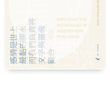
質的動畫
動態分鏡／孝雄與雪野的相逢情景／《言葉之
現創造的雨景／孝雄和雪野的關係日益加深／
／表現出「性」的世界／閱讀夏目漱石作品的
瞬間／透過言語往返進行的溝通／「請穿鞋」
》的世界
事
／從撰寫企劃書到開始製作／支撐作品的主要
魂／「換身物語」（とりかへばや）的文類／
「『musubi』的思想」與組紐／圍繞著兩
請問芳名》和平成時代的名作《你的名字。》／作
阿瑪特彗星是什麼／宇宙意志與溝通／「一
的戀愛主體／被創造的世界
─新海誠長篇訪談
發／勇往直前的少年少女／對於從事勞動的孩
事原型的關心／關於「正確」／野田洋次郎的
與小說的差異／與觀眾的交流成為動力