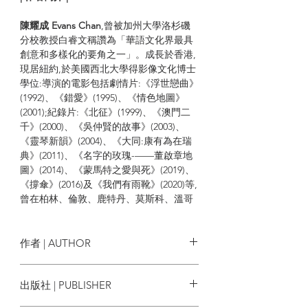
陳耀成 Evans Chan
,曾被加州大學洛杉磯
分校教授白睿文稱讚為「華語文化界最具
創意和多樣化的要角之一」。成長於香港,
現居紐約,於美國西北大學得影像文化博士
學位:導演的電影包括劇情片:《浮世戀曲》
(1992)、《錯愛》(1995)、《情色地圖》
(2001);紀錄片:《北征》(1999)、《澳門二
千》(2000)、《吳仲賢的故事》(2003)、
《靈琴新韻》(2004)、《大同:康有為在瑞
典》(2011)、《名字的玫瑰-——董啟章地
圖》(2014)、《蒙馬特之愛與死》(2019)、
《撐傘》(2016)及《我們有雨靴》(2020)等,
曾在柏林、倫敦、鹿特丹、莫斯科、溫哥
華和台灣金馬獎等多個國際電影節展出及
得獎。著有《夢存集》、《最後的中國
人》及《從新浪潮到後現代》。
作者 | AUTHOR
陳為麥田出版社編譯的《蘇珊·桑塔格文
陳耀成
出版社 | PUBLISHER
選》及《旁觀他人之痛苦》連續獲台灣
《聯合報》列為全年十大非小說好書。香