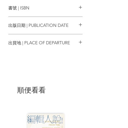
貳叄書房
港大學出版社亦於2015年出版了Tony
書號 | ISBN
Williams教授編輯的研究文集《後殖民主
義、散居及另類歷史:陳耀成電影》
9789887568810
(Postcolonialism, Diaspora, and
出版日期 | PUBLICATION DATE
Alternative Histories: The Cinema of
Evans Chan)。
2022/11/09
出貨地 | PLACE OF DEPARTURE
香港
順便看看