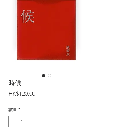
時候
價
HK$120.00
格
數量
*