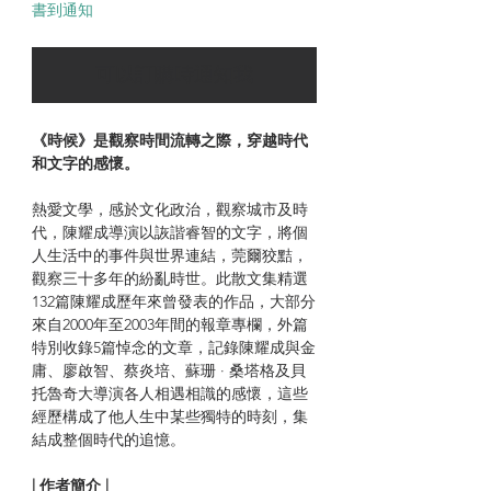
書到通知
可以訂購時通知我
《時候》是觀察時間流轉之際，穿越時代
和文字的感懷。
熱愛文學，感於文化政治，觀察城市及時
代，陳耀成導演以詼諧睿智的文字，將個
人生活中的事件與世界連結，莞爾狡黠，
觀察三十多年的紛亂時世。此散文集精選
132篇陳耀成歷年來曾發表的作品，大部分
來自2000年至2003年間的報章專欄，外篇
特別收錄5篇悼念的文章，記錄陳耀成與金
庸、廖啟智、蔡炎培、蘇珊 · 桑塔格及貝
托魯奇大導演各人相遇相識的感懷，這些
經歷構成了他人生中某些獨特的時刻，集
結成整個時代的追憶。
| 作者簡介 |