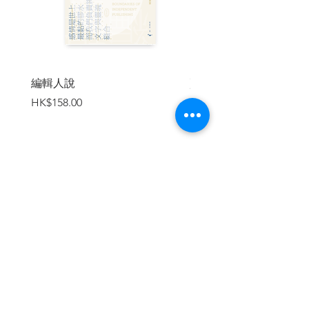
編輯人說
賣書者言
價格
價格
HK$158.00
HK$188.00
加入購物車
繼續瀏覽