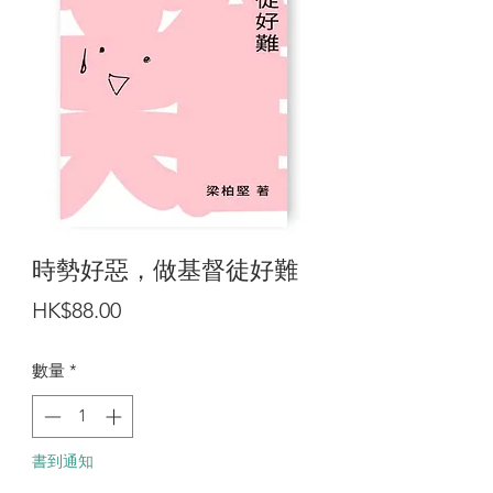
時勢好惡，做基督徒好難
價
HK$88.00
格
數量
*
書到通知