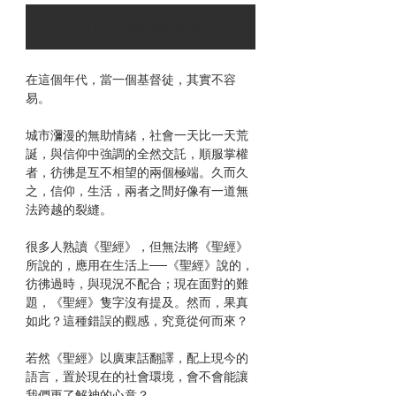
可以訂購時通知我
在這個年代，當一個基督徒，其實不容
易。
城市瀰漫的無助情緒，社會一天比一天荒
誕，與信仰中強調的全然交託，順服掌權
者，彷彿是互不相望的兩個極端。久而久
之，信仰，生活，兩者之間好像有一道無
法跨越的裂縫。
很多人熟讀《聖經》，但無法將《聖經》
所說的，應用在生活上──《聖經》說的，
彷彿過時，與現況不配合；現在面對的難
題，《聖經》隻字沒有提及。然而，果真
如此？這種錯誤的觀感，究竟從何而來？
若然《聖經》以廣東話翻譯，配上現今的
語言，置於現在的社會環境，會不會能讓
我們更了解神的心意？