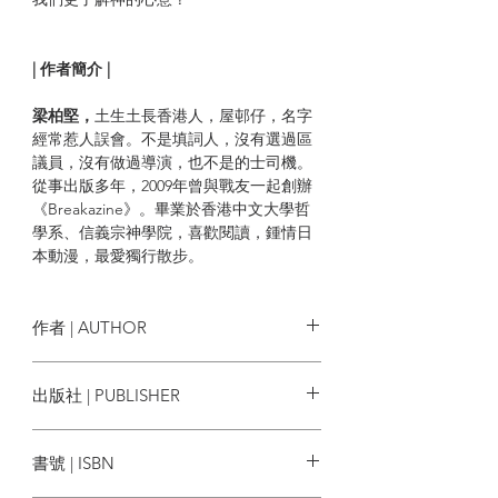
| 作者簡介 |
梁柏堅，
土生土長香港人，屋邨仔，名字
經常惹人誤會。不是填詞人，沒有選過區
議員，沒有做過導演，也不是的士司機。
從事出版多年，2009年曾與戰友一起創辦
《Breakazine》。畢業於香港中文大學哲
學系、信義宗神學院，喜歡閱讀，鍾情日
本動漫，最愛獨行散步。
作者 | AUTHOR
梁柏堅
出版社 | PUBLISHER
突破出版社
書號 | ISBN