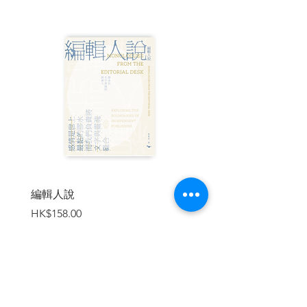
上新貨，訂價十分親民，價格在20到500美
元之間。
▌普普藝術，別只知道安迪．沃荷
關於普普藝術，你了解多少？有多少
今天玩的二創，其實來自他們？有多少看
似荒誕的言論，卻是我們今天生活的現
實？有多少軼事&icon，仍是每一代音樂
界、設計圈和藝術界喜好者的必備常識？
你看得懂普普藝術嗎？賈斯培的美國國旗
有何諷刺？李奇登斯坦只是單純複製漫
畫？安迪．沃荷的瑪麗蓮夢露版畫，原來
藏了深刻暗喻？
編輯人說
賣書者言
普普藝術玩世不恭，從1950年代在倫
價格
價格
HK$158.00
HK$188.00
敦出現，熱潮持續至今，從視覺文化、街
頭藝術到時尚，從出版、廣告到電影。普
普藝術家是第一群完全融入廣告語言的藝
術家，熱愛消費文化，普普藝術家發明了
一套藝術新定義，把經手的東西都變成搶
手形象，從濃湯罐頭到漫畫不一而足。他
加入購物車
們宣稱人人都可以成為藝術家，任何東西