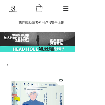
​我們鼓勵讀者使用VPN安全上網