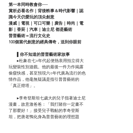
第一本同時教會你──
賞析必看名作｜背後軼事＆時代影響｜認
識今天仍愛玩的頂尖創意
漫威｜電視｜可口可樂｜廣告｜時尚｜電
影｜香菸｜汽車｜迪士尼 都是藝術
普普藝術＝流行文化史
100個當代創意的經典傳奇，送到你眼前
▌你不知道的普普藝術家故事
▸杜象在七○年代起便熱衷用拍立得大
玩變裝性別遊戲。他的最後一件力作揭露
偷窺快感，甚至預現六○年代廣為流行的色
情作品，他毫無疑議是指引普普藝術的
「真正燈塔」。
▸李奇登斯坦七歲大的兒子指著迪士尼
漫畫，故意激爸爸：「我打賭你一定畫不
了那麼好！」接受兒子戰帖的李奇登斯
坦，把唐老鴨化身為普普藝術的理想題
材。