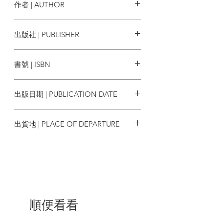
▸紐約普普藝術的超級經紀人，格爾扎
作者 | AUTHOR
勒用B級片形容普普藝術的起源：「就像
一部科幻片裡，彼此不認識的普普藝術家
安迪．史都華．麥凱 Andy Stewart
出版社 | PUBLISHER
來自城市各個角落，從爛泥巴裡冒出，搖
Mackay
搖晃晃地往前走。」
原點
書號 | ISBN
▸勞森伯格和瓊斯不只是成功的事業夥
伴，他們為Tiffany做出廣受好評的櫥窗設
9786267338391
計，兩人也是親密伴侶，但當年同性戀情
出版日期 | PUBLICATION DATE
（沃荷也不例外）足以讓他們坐牢，因此
勞森伯格和瓊斯隱瞞了六年的戀愛關係。
2023/10/25
出貨地 | PLACE OF DEPARTURE
▸當1964年的《生活》雜誌做了李奇登
斯坦的國際專刊，封面斗大的問句寫道：
台灣
「他是美國最糟糕的藝術家嗎？」比推銷
員還更推銷員的李奇登斯坦，愛死了這句
台詞。
▸藝術家歐登柏格1961年自租、自宣
傳、自賣，開店賣藝術品。商品都是他在
順便看看
店鋪後方的工作室裡完成的，一賣出就補