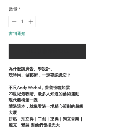
格
數量
*
書到通知
可以訂購時通知我
為什麼讀廣告、學設計、
玩時尚、做藝術，一定要認識它？
不只Andy Warhol，普普怪咖如雲
20世紀最吸睛、最多人知道的藝術運動
現代藝術第一課
讀過這本，就像看過一場精心策劃的超級
大展
拼貼｜拍立得｜二創｜塗鴉｜獨立音樂｜
龐克｜變裝 因他們發揚光大