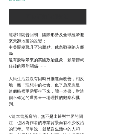
可以訂購時通知我
隨著特朗普回朝，國際形勢及全球經濟迎
來天翻地覆的改變；
中美關稅戰升至沸騰點、俄烏戰事陷入僵
局，
還有脫歐帶來的英國政治亂象、賴清德就
任後的兩岸關係⋯⋯
人民生活並沒有因時日推進而改善，相反
地，離「理想中的社會」似乎愈來愈遠；
這個時候更需要坐下來，讀一本書，對這
個不確定的世界來一場理性的觀察和批
判。
//這本書所寫的，無不是出於對世界的關
注，也因為作者的專業背景而有不少政治
的思考。簡單說，就是對生活中的人和