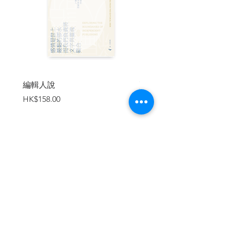
站在戰線前的島民
屬於台灣像煎魚般的年代
廁所裡的蘇聯學
失序世界的悲劇重演
編輯人說
賣書者言
價格
價格
HK$158.00
HK$188.00
二、有文化
為什麼我們要讀大學？
絕對不絕對
加入購物車
自願的奴役與自由的靈魂
知識分子的缺陷
分隔現實與虛幻的不確定的牆