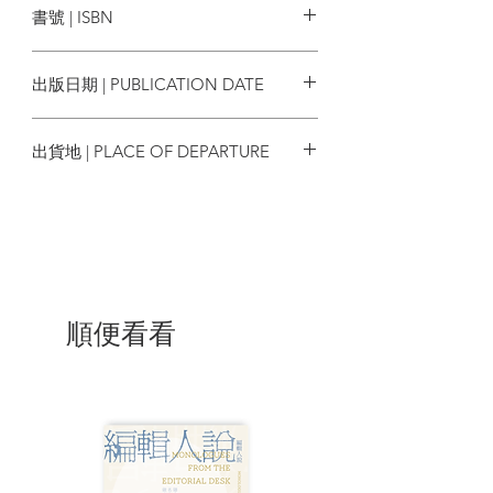
書號 | ISBN
自序
9789887063018
一、看世界
出版日期 | PUBLICATION DATE
從一張鐵凳看巴黎
2025/06
出貨地 | PLACE OF DEPARTURE
賣薄餅的布魯塞爾人
香港
英國的最後一次加冕典禮？
God Saves UK
爛透的英國政治
順便看看
維也納墓地遊記
日本製造神話
準點發車 日本第一
蒸發旅行日記