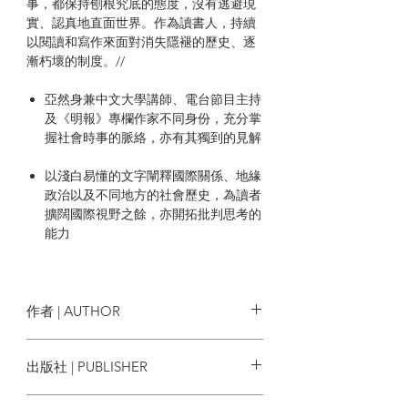
事，都保持刨根究底的態度，沒有逃避現
實、認真地直面世界。作為讀書人，持續
以閱讀和寫作來面對消失隱褪的歷史、逐
漸朽壞的制度。//
亞然身兼中文大學講師、電台節目主持
及《明報》專欄作家不同身份，充分掌
握社會時事的脈絡，亦有其獨到的見解
以淺白易懂的文字闡釋國際關係、地緣
政治以及不同地方的社會歷史，為讀者
擴闊國際視野之餘，亦開拓批判思考的
能力
| 目錄 |
作者 | AUTHOR
推薦序 黃宇軒博士 香港中文大學地理與
資源管理系講師
亞然
出版社 | PUBLISHER
推薦序 Sharon 見山
蜂鳥出版