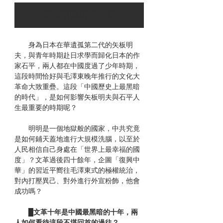
可以訂購時通知我
身為日本在華遺孤第二代的矢板明
夫，與青年時期赴日求學而歸化日本的作
家石平，兩人都在中國度過了少年時期，
這段時間恰好與毛澤東晚年推行的文化大
革命大致重疊。這段「中國歷史上最黑暗
的時代」，是如何影響矢板明夫與石平人
生最重要的時期呢？
明明是一個地獄般的國家，中共究竟
是如何鋪天蓋地進行大規模洗腦，以至於
人民相信自己身處在「世界上最幸福的國
度」？文革過後四十餘年，企圖「復興中
華」的習近平嚮往毛澤東式的極權統治，
對內打壓異己、對外進行外宣粉飾，他會
成功嗎？
█文革十年是中國最黑暗的十年，兩
人如何看待這段不堪回首的過往？