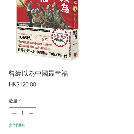
曾經以為中國最幸福
價
HK$120.00
格
數量
*
書到通知