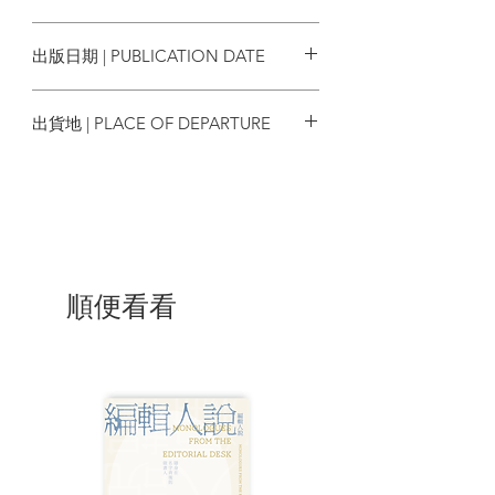
最後就會變成賴以生存的「真實」。因
9789865524289
此，兩位作者透過自身的中國經驗，揭露
出版日期 | PUBLICATION DATE
你所不知道的中國真實樣貌；從而促使眾
人反省，不致陷入極權主義各種宣傳的陷
2020/10/21
阱中。
出貨地 | PLACE OF DEPARTURE
█習近平為何嚮往毛澤東的極權統
台灣
治，他會將中國帶往何處？
文革之後，歷經鄧小平的改革開放，
三十年後的中國已經是高居世界第二的經
濟大國。然而，除了一部分特權階級以
外，大多數的中國人都無法享受幸福。這
是因為中國的體制使然，更何況當今掌權
順便看看
的習近平意欲返回毛澤東極權主義的老
路。他先是廢除國家主席任期制，並以各
種反貪腐之名剷除異己、拔擢自己人馬以
集中權力；再利用網路「五毛黨」打擊反
對意見、試圖製造自己民意所歸的假象。
而這種製造輿論假裝順應民意的作
為，實則是以極權恐嚇民意。在作者的形