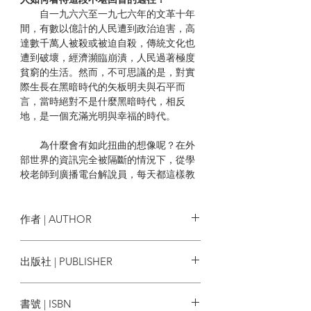
自一九六六至一九七六年的文革十年
間，有數以億計的人民遭到政治迫害，高
達數千萬人被殺或被迫自殺，傳統文化也
遭到破壞，經濟瀕臨崩潰，人民過著極度
貧窮的生活。然而，不可思議的是，對實
際生長在黑暗時代的矢板明夫與石平而
言，當時絕對不是什麼黑暗時代，相反
地，是一個充滿光明與幸福的時代。
為什麼會有如此扭曲的想像呢？在外
部世界的資訊完全被隔斷的情況下，從學
校老師到廣播電台解說員，每天都這樣教
導：「偉大的祖國中國，是世界上最幸福
的國家；你們是生活在最幸福的時代、最
幸福的國家當中。」於是不知不覺間，這
作者 | AUTHOR
種世界觀就在人民心裡扎下了根，變成確
信不移的真理。
矢板明夫, 石平
出版社 | PUBLISHER
從這點來看，極權主義進行的洗腦工
八旗文化
作有多恐怖，可謂不言而喻。一旦人們相
書號 | ISBN
信了這種幻想，那麼謊言與幻想的世界，