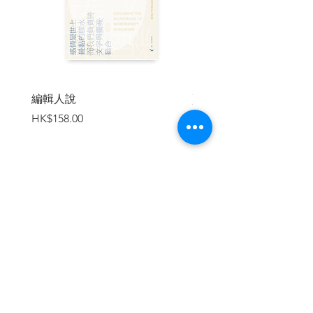
容之中，恰恰是百年前的袁世凱翻版！那
麼，習近平有可能成功嗎？畢竟一黨獨裁
是沒有任何規則可言的——最高權力者自
己就是法律、就是憲法；他可以無限擴大
自己的權限，然後漸漸集中權力於己身。
但是石平認為，在這種強制抹殺民
編輯人說
賣書者言
意、讓反對聲音無法浮現的手段之下，也
價格
價格
HK$158.00
HK$188.00
難保會有民意反噬的一天，而習近平終將
陷入自己的魔障。
█習近平如何處理美中衝突，「復興
中華」的極致手段又是什麼？
習近平如今碰到的棘手問題，正是與
加入購物車
美國總統川普的交手屢屢受挫。川普剛上
台的二○一七年一月前後，就對習近平擺出
一副徹底對峙的架勢，甚至還打電話給台
灣的蔡英文總統，對中國施加壓力。以至
於習近平曾經試圖以處理北韓核武危機來
扭轉中美關係，偏偏北韓這個小老弟不給
中國面子，金正恩的不受控使得習近平錯
失北韓問題主導權，這是習近平在外交上