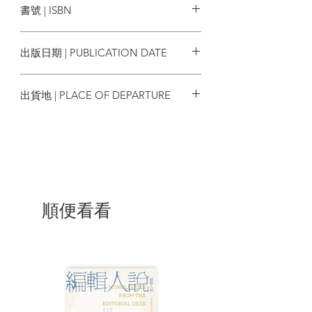
書號 | ISBN
與。邢福增講授「過去」與「現在」之間
的歷史書寫，也是陪伴大家尋找大時代中
9786269836260
的堅定之道。演講最後，他唱起潘源良為
出版日期 | PUBLICATION DATE
王傑作詞的〈誰明浪子心〉：「聽說太理
想的一切 都不可接觸 / 我再置身寂寞路途
2024/09/27
/ 在那裡會有幸福 幸福⋯⋯」
出貨地 | PLACE OF DEPARTURE
疫情年代，鏡頭前揮別｜張燦輝
台灣
2022年5月，香港剛剛經歷了第五波疫情；
與此同時，在香港中文大學哲學系任教多
年的張燦輝，榮休前最後一次在網上授
課，談論死亡與年老哲學。「當生命不斷
前進，其內部實亦循環往復，反覆自省，
故無論教與學本身，抑或過去及上述探討
順便看看
種種問題，均是歷久常新。」
｜思想金句｜
「遙遙長路，一片蒼茫，路燈時明時暗。
長夜漫漫，何來指引？我想在漆黑中只能
看星。」——陳健民