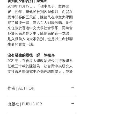
審判前夕的告別｜陳健民
2018年11月19日，「佔中九子」案件開
審；翌年，陳健民被判囚16個月。而就在
案件開審的五天前，陳健民在中文大學開
授了最後一課，逾六百人到場旁聽。多年
來任教於香港中文大學社會學系，同時奮
身於公民運動之中，陳健民的這一堂課，
是入獄前夕向大家告別，也是以生命影響
生命的寶貴一課。
沒有發生的最後一課｜陳祖為
2021年，在香港大學政治與公共行政學系
任教三十載的陳祖為，赴台灣中央研究人
文社會科學研究中心擔任訪問學人，並於
年底辭任港大。來不及在校園裡與同學們
好好道別，身在異鄉的他，執筆寫下「沒
有發生的最後一課」，以文字作告別。
作者 | AUTHOR
「我再置身寂寞路途」｜邢福增
出版社 | PUBLISHER
2023年11月，曾任香港中文大學崇基學院
陳健民，陳祖為，邢福增，張燦輝
神學院院長的邢福增教授，於大學演講廳
飛地工作室
內舉辦榮休講座，現場有逾四百位聽眾參