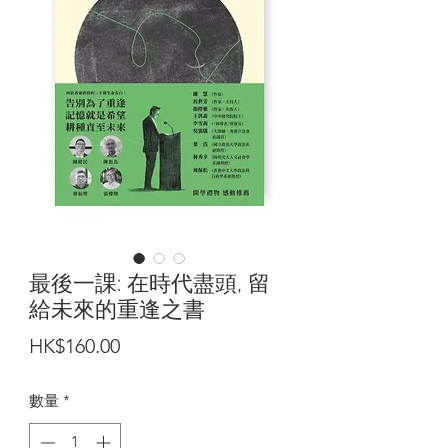
最後一課: 在時代盡頭, 留
給未來的重逢之書
價
HK$160.00
格
數量
*