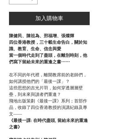
加入購物車
陳健民、陳祖為、邢福增、張燦輝
四位香港教授，三十載生命告白，關於知
識、教育、生命、信念與愛
當一個時代走到了盡頭，在離別時刻，他
們寫下留給未來的重逢之書⋯⋯
在不同的年代裡，離開教席前的老師們，
如何講授他們的「最後一課」？
這些思想的吉光片羽，如何穿透層層壁
壘，到未來與讀者們重逢？
飛地出版策劃《最後一課》系列；首部作
品，收錄了四位香港教授的演講紀錄及專
文——
《最後一課: 在時代盡頭, 留給未來的重逢
之書》