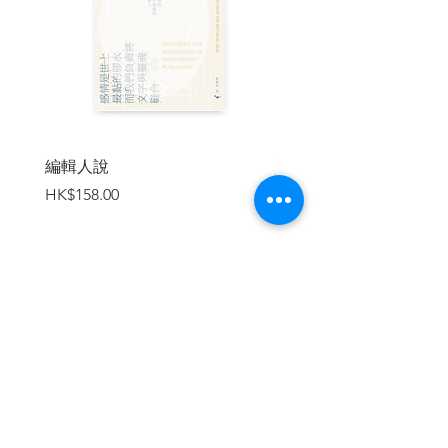
「我盼望大學當局能秉承『獨立之精神，
自由之思想』（陳寅恪語）和『兼容並
包』（蔡元培語）的宗旨辦學，否則師生
和行政人員不會對大學有歸屬感，大學亦
不可能繼續成為一道美好筵席。在今天艱
難的環境中，持有這種盼望很可能會帶來
更深的失望。但我確信，唯有堅持以這種
編輯人說
賣書者言
精神辦學，大學才能顯出她的氣節和價
價格
價格
HK$158.00
HK$188.00
值，才會出現『一代新人勝舊人』的景
象。」——陳祖為
「當我們廁身大時代，並要在其中作出抉
擇時，便感受到各種不同的掙扎與張力。
我們都在歷史當下，在參與歷史時無法預
加入購物車
知結果，並真實經歷生命中不可承受的重
與輕。」——邢福增
「我教學數十載，至今猶回頭與眾探討死
亡、年老、生命意義等問題，正是兼有孔
子與艾略特之言。當生命不斷前進，其內