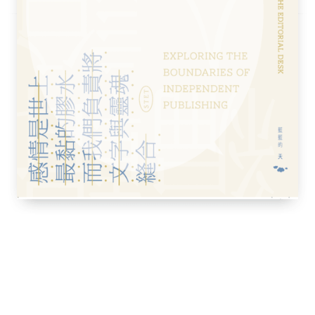
民、南北分裂、韓戰爆發……直到今天成為全
鮮半島上的居民們向時間證明了他們的韌性，
二十世紀最後幾個十年間，南韓憑藉快速工業
犧牲公民自由為代價──成為經濟起飛的亞洲
代、大宇等知名跨國集團。自那以來，獨裁與
正的民主。今日的南韓政治也許仍不乏問題，
於社會議題的意識也愈來愈清晰。從戰後受盡
被封為「漢江奇蹟」的路程確實相當傳奇。
一九八八年奧運的同時，政府已經開始推動稱為