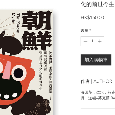
化的前世今生
價
HK$150.00
格
數量
*
加入購物車
作者 | AUTHOR
海因茨．仁水．芬克爾 He
月．道頓–芬克爾 Bella 