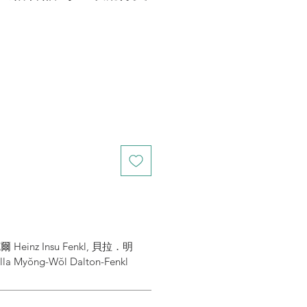
inz Insu Fenkl, 貝拉．明
Myŏng-Wŏl Dalton-Fenkl