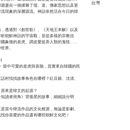
台灣
都迴盪在一個揉雜了儒、道、佛家思想以及更
韓流現象的深層源流。神話依然活在今日的韓
始，透過對《創世歌》、《天地王本解》以及
解析朝鮮神話的宇宙觀，並從多樣的宗教信
韓國象徵的老虎、調皮愛捉弄人類的鬼怪……
神世界。
！
團》當中可愛的老虎與喜鵲，其實來自韓國的民
童話村找找故事角色在哪裡？紅豆娘、沈清、
？原來是韓文的起源？
全知讀者視角》背後星的故事，細細說分明
正是當今韓流作品的文化根源，無論是影劇、
找找你喜愛的作品還有哪些朝鮮文化吧！
宗教、豐富神怪