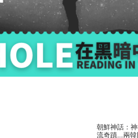
朝鮮神話：神
流奇蹟……兩