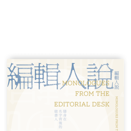
韓文化產業的豐沛能量如何襲捲世界，戲劇、
風格類型多樣、劇情優秀精彩，誰才是你心中
舞臺，當追星成為了一種世界語言，卻似乎也帶
請照顧我媽媽》成為第一位奪下曼氏亞洲文學
為了獲得諾貝爾獎的第一位韓國作家和第一位
國文學的發展。
流行文化的輸出大國，經過亙古歷史的演變，
中，看見朝鮮半島悠遠綿長卻又多元的文化風