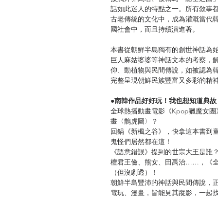
話如此迷人的特點之一。所有敘事
古老傳統的文化中，成為灌溉當代
國社會中，而且持續演進著。
本書從朝鮮半島獨有的創世神話為
巨人麻姑婆婆等神話文本的考察，
仰、動植物與民間傳說，如被認為
完整呈現朝鮮民族豐富又多彩的精
●南韓作品好好玩！我也想知道典故
全球熱播動畫電影《Kpop獵魔女
畫〈鵲虎圖〉？
回鍋《新楓之谷》，快拿這本書到
鬼怪們居然都在這！
《語意錯誤》提到的世宗大王是誰
檀君王儉、熊女、田禹治……，《
（但沒劇透）！
朝鮮半島豐沛的神話與民間傳說，
電玩、漫畫，皆能見其蹤影，一起
●朝鮮民族豐富的精神世界——多元