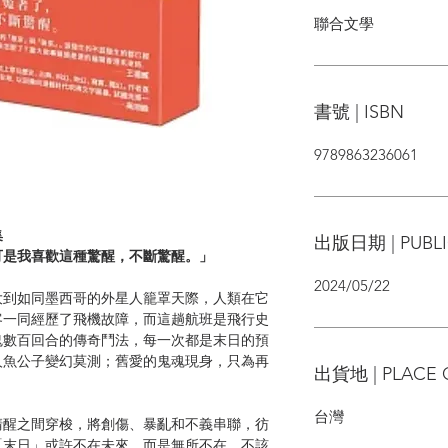
聯合文學
書號 | ISBN
9789863236061
集
出版日期 | PUBLI
可是我喜歡這種驚醒，不斷驚醒。」
2024/05/22
到如同墨西哥的外星人籠罩天際，人類在它
客一同經歷了飛機故障，而這趟航班是飛行史
鬼數百回合的傳奇鬥法，每一次都是末日的預
人魚公子變幻莫測；舊愛的鬼魂現身，只為再
出貨地 | PLACE 
台灣
醒之間穿梭，將創傷、暴亂和不義串聯，彷
「末日」或許不在未來，而是無所不在，不該