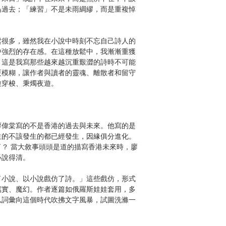
為過去；「練習」不是未雨綢繆，而是重複悼
很多，雖然我在小說中時刻不忘自己詩人的
中強烈的存在感。在這種放鬆中，我漸漸重獲
，這是我寫那些越來越沉重艱澀的詩時不可能
更模糊，讓作者與讀者的靈魂、離散者和留守
遊穿梭、秉燭夜遊。
偉棠寫的不是香港的過去與未來。他寫的是
生的不該發生的都已經發生，因緣俱分進化。
？ 當大敘事頭頭是道的描寫香港未來時，廖
必說得清。
小說、以小說戲仿了詩。」這些戲仿，形式
寫實、魔幻。作者逐篇如俄羅斯娃娃套用，多
以詞彙向這個時代吹拂文字風暴，試圖洗滌一