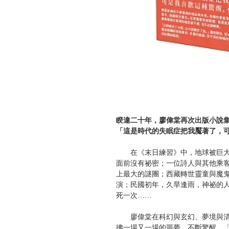
睽違二十年，廖偉棠再次出版小說
「這是時代的失眠症把我魘著了，
在《末日練習》中，地球被巨大
面前沒有祕密；一位詩人與其他乘
上最大的謎團；西藏轉世靈童與魔
演；民國初年，久旱逢雨，神祕的
死一次……
廖偉棠在科幻與玄幻、夢境與清
彿一場又一場的噩夢，不斷驚醒。