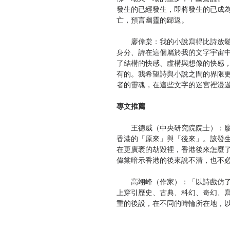
發生的已經發生，即將發生的已成
亡，預言幽靈的歸返。
廖偉棠：我的小說寫得比詩放鬆
身分、詩在這個屬於我的文字宇宙
了結構的快感、虛構與想像的快感
有的。我希望詩與小說之間的界限
者的靈魂，在這些文字的迷宮裡漫
專文推薦
王德威（中央研究院院士）：廖
香港的「原來」與「後來」。該發
在更廣袤的劫毀裡，香港後來怎麼了
偉棠暗示香港的後來說不清，也不
高翊峰（作家）：「以詩戲仿了
上穿引歷史、古典、科幻、奇幻、
重的後設，在不同的時輪所在地，
切似罪與無惡。