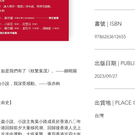
書號 | ISBN
9786263612655
出版日期 | PUBLI
，如是我們有了《枝繁葉茂》。——鍾曉陽
2023/09/27
的小說，我深受感動。——張亦絢
出貨地 | PLACE 
生命史】
台灣
長篇小說。小說主角葉小路成長於香港八〇年
7香港回歸前夕大量移民潮、回歸後香港人北上
、反送中運動、大疫來襲，書寫香港近四十年