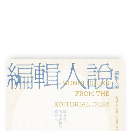
會「讓人變好一點點」的小說，我深受感動。
的敘述與香港心之追懷以外，最迷人的是書中
不輕意間呈露的幽淡清雅情懷。
曉陽