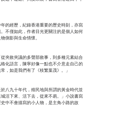
中年的經歷，紀錄香港重要的歷史時刻，亦寫
憶。不僅如此，作者目光更關注的是個人如何
人物側影與生命情懷。
「從夾敘夾議的多聲部敘事，到多種元素結合
風格化語言，陳寧好像一點也不介意走自己的
無常，如是我們有了《枝繁葉茂》。」
長於八九十年代，殖民地與所謂的黃金時代並
這城活下來、活下去，從來不易。」小說書寫
歷史中不會描寫的小人物，是主角小路的故