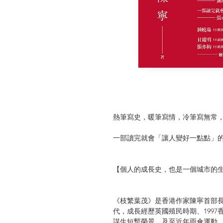
熱筆寫史，暖筆寫情，冷筆寫無常
一部讀完就會「讓人變好一點點」
【個人的成長史，也是一個城市的
《枝繁葉茂》是香港作家陳寧首部
代，成長經歷英國殖民時期、199
謀生短暫榮景，及至近年雨傘運動