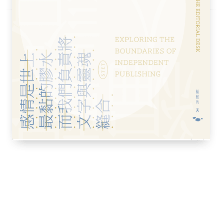
商場和鴨寮街，前者是平民科技樂園，後者是麻甩
阿凡眼中，名貶實褒，表面是往下流的大叔，
化，是深水埗的美學核心，也是一些動力的源
手推動電腦用戶普及化，培訓本土砌機（自組
政府的什麼科學園大計和數碼港未成形前，這
短，只要有一個月沒來，就有點落伍。
原，凡電子零件種種奇怪器材物料，想到的一
。不是有個發明天才「星之子」嗎，他老爸都
結構，從小拆拆拆，就做了發明家，還得了
。
。不過是剪牌的，同一件外衣，剪去牌子，價
外衣，貴族落難，來到這裡，幾十蚊有找。阿
出來給大家看，外來客半信半疑，「我的底褲
什麼，齊碼齊色。寶物尋歸底，他在籮底找到