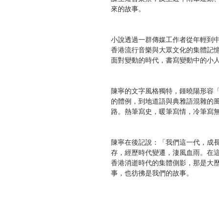
來的故事。
小說透過一群傳媒工作者從年輕到
香港流行音樂與大眾文化的集體記
面對變動的時代，書寫變動中的小
陳寧的文字風格獨特，鍾曉陽形容
的體例，到地道語與典雅語混雜的
路。熱筆寫史，暖筆寫情，冷筆寫
陳寧在後記說：「我們這一代，成
存，經歷時代變遷，淒風血雨。在
香港消逝時代的集體側影，那是大
事，也彷彿是我們的故事。
【關於封面】