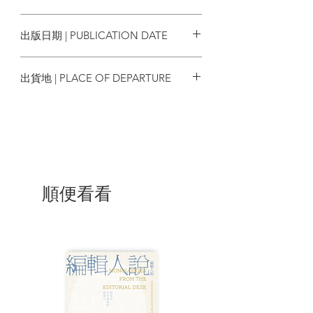
遠比他想像得還要更深沉多詐。
9789868954601
出版日期 | PUBLICATION DATE
而且沒有人會想到，燦爛火光伴隨著邪惡
陰影，浩劫如此悄無聲息地降臨，一切已
2013/06/13
無可挽回。
出貨地 | PLACE OF DEPARTURE
| 內容節錄 |
台灣
接下來兩個小時發生的事則有點混亂。我
們在一間小酒吧，在那兒我只記得一紙飄
帶翩翩抖動的羽尾，深紅色，非常美麗，
在電風扇吹出的風中如海草般擺盪。我們
遊蕩過滿是女孩子的街道，聽她們當面拋
順便看看
出煽情的調戲。我們在弗里德里希站的高
級餐廳吃了火腿和蛋。亞瑟人不見了。男
爵對此顯得有點詭祕莫測，可我弄不懂是
為什麼。他要求我稱他庫諾，並說明他有
多仰慕英國上流階級的品性。我們正搭著
計程車，就我們倆。男爵跟我說了他一位
朋友的事，一位年輕的伊頓公學同學。眼
前這位伊頓畢業生曾去了印度兩年。他回