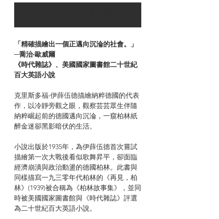
可以訂購時通知我
「精確描繪出一個正邁向沉淪的社會。」
─喬治‧歐威爾
《時代雜誌》、美國國家圖書館二十世紀
百大英語小說
克里斯多福‧伊薛伍德描繪納粹德國的代表
作，以冷靜旁觀之眼，觀察芸芸眾生伴隨
納粹崛起前的德國邁向沉淪，一窺柏林紙
醉金迷卻黑影暗伏的生活。
小說出版於1935年，為伊薛伍德首次嘗試
描繪第一次大戰後看似歌舞昇平，卻面臨
經濟崩潰與政治動盪的德國柏林。此書與
同樣描寫一九三零年代柏林的《再見，柏
林》(1939)被合稱為《柏林故事集》，並同
時被美國國家圖書館與《時代雜誌》評選
為二十世紀百大英語小說。