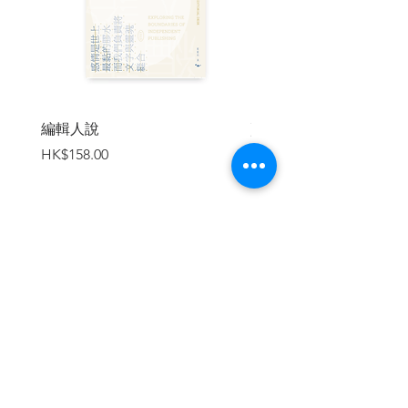
來後有天早上在龐德街遇見了伊頓的老同
學。儘管他們這麼久沒見，那位同學也只
是說：「哈囉，我現在恐怕不能跟你多
說，我得陪母親去購物。」「我覺得這樣
真好。」男爵下結論。「這是你們英國人
的自制，你懂吧。」計程車跨過了幾座
橋，經過一座煤氣廠。男爵緊握著我的
編輯人說
賣書者言
手，針對年輕有多美好向我發表了長篇大
價格
價格
HK$158.00
HK$188.00
論。他的面容變得有點模糊，英語也快速
退化。「是這樣的，不好意思，我整晚都
在觀察你的反應。希望你不會生氣吧？」
我在口袋中找到我的假鼻子，並拿出來戴
上。有點壓皺了。男爵似乎深受打動。
「這一切對我來說都太有趣了，你懂
加入購物車
吧。」緊接著我得讓計程車在一根燈柱旁
停下，因為突然很想吐。
我們沿著一邊有高聳暗牆阻隔的街道前
行。越過牆頂我突然瞄到一個十字形裝
飾。「老天爺！」我說：「你是要帶我去
墓園嗎？」