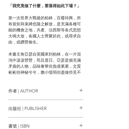
「我究竟做了什麼，要落得如此下場？」
第一次世界大戰後的柏林，百廢待興，所
有規矩與束縛也隨之解放，是充滿各種可
能的機會之地，共產、法西斯等各式思想
大鳴大放，各國人士齊聚於此，或尋求自
由，或鑽營偷生。
本書主角亞瑟自英國來到柏林，在一片混
沌中汲汲營營，苟且度日。亞瑟是個充滿
矛盾的人物，品味奢華但負債累累，文質
彬彬但神秘兮兮，膽小懦弱但盡做些見不
得光的事，為人羞怯但酷嗜性虐待。他看
似狡詐尖滑，卻又具有某種不可思議的天
真氣質，及敏銳的生存本能，一如柏林這
作者 | AUTHOR
個大城市般如此複雜與迷人。他身邊圍繞
著兇惡的秘書、多愁善感的男爵、單純熱
作者： 克里斯多福．伊薛伍德
出版社 | PUBLISHER
情的共黨朋友、以及深有城府的共黨頭
Christopher Isherwood
子，而他在其中逢迎取巧，心機算盡，設
譯者： 劉霽
一人出版社
法謀生。敘述者旁觀他遊走在道德的灰色
書號 | ISBN
地帶，也遊走在柏林這個城市，但這城市