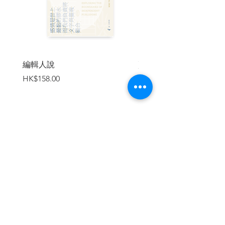
入侵保育區
數據問題
「數據滯後」
研究範圍的定義
視覺上「隱性」的棕地
漏計部門正使用的棕地
編輯人說
賣書者言
第三章：棕地之最
價格
價格
HK$158.00
HK$188.00
個案一：元朗橫洲──始亂棕起
橫洲：一個關於棕地的故事
「棕止待續」
「摸底」式諮詢
劏地產業鏈
起開有條路
加入購物車
被選中的人
個案二：漫長的等待──元朗屏山北棕
地群
一路之隔
命運懸殊
地權透視
「收地結界」
個案三：新田石湖圍──因棕地規劃而
起的災與禍
繼續瀏覽
棕地20年擴張4倍