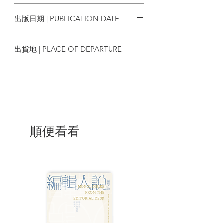
9789881409577
棕地作為方法：推動既有土地發
出版日期 | PUBLICATION DATE
展模式變革
土地發展局限的突破口
2022/11
威權發展下的民間議程
出貨地 | PLACE OF DEPARTURE
未完成的議程：有關《棕須一變》
第二章：實況追棕
香港
棕地現況基本特徵
面積擴張
分佈特質
業權結構
作業用途
發展潛力
順便看看
整合程度
位置與可達性
其他因素
衍生問題
與民爭路
安全問題
生態災難
毒害土地
違法作業