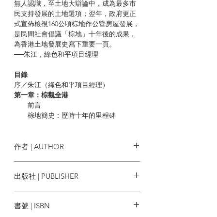
無人認識，至土地大辯論中，成為最多市
民支持發展的土地選項；翌年，政府更正
式宣佈檢視160公頃棕地作公營房屋發展，
是民間社會倡議「棕地」十年後的成果，
為香港土地發展史寫下重要一頁。
──朱江，綠色和平項目經理
目錄
序／朱江（綠色和平項目經理）
第一章：棕觀全港
前言
棕地簡史：歷時十年的里程碑
Milestone 1: 確立關鍵問題 奠定
事實基礎
Milestone 2: 「棕」望所歸
作者 | AUTHOR
Milestone 3: 獲各界民間團體力
推
本土研究社
出版社 | PUBLISHER
Milestone 4: 官方政策現突破點
Milestone 5: 民間監察力度持續
本土研究社
不退
書號 | ISBN
回顧香港土地爭議中的「棕跡」
破解香港缺地論的良方