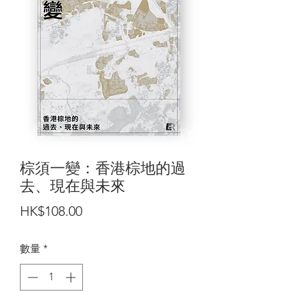
棕須一變：香港棕地的過
去、現在與未來
價
HK$108.00
格
數量
*