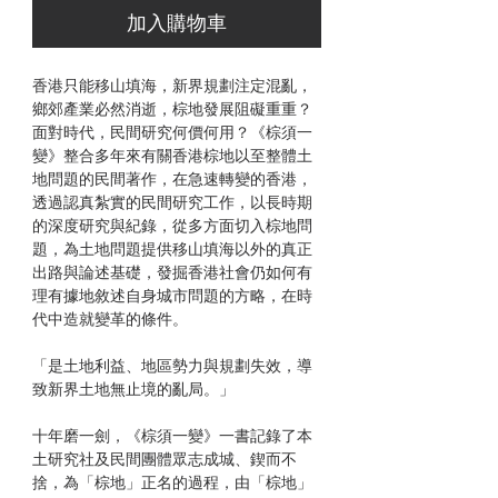
加入購物車
香港只能移山填海，新界規劃注定混亂，
鄉郊產業必然消逝，棕地發展阻礙重重？
面對時代，民間研究何價何用？《棕須一
變》整合多年來有關香港棕地以至整體土
地問題的民間著作，在急速轉變的香港，
透過認真紮實的民間研究工作，以長時期
的深度研究與紀錄，從多方面切入棕地問
題，為土地問題提供移山填海以外的真正
出路與論述基礎，發掘香港社會仍如何有
理有據地敘述自身城市問題的方略，在時
代中造就變革的條件。
「是土地利益、地區勢力與規劃失效，導
致新界土地無止境的亂局。」
十年磨一劍，《棕須一變》一書記錄了本
土研究社及民間團體眾志成城、鍥而不
捨，為「棕地」正名的過程，由「棕地」