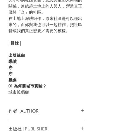
關係，連結起土地上的人與人，營造真正
屬於「众」的社區。
在土地上深耕細作，原來社區是可以種出
來的，而你與我也可以一起耕作，把社區
變成我們真正想要／需要的模樣。
| 目錄 |
出版緣由
導讀
序
序
推薦
01
為何要城市實驗？
城市孤獨症
我們對地方的感與情
02
城市價值
實驗一：小松隊城市尋寶記
作者 | AUTHOR
實驗二：發掘公共空間
實驗三：春秧街特寫——萬中選一 微觀地
毛家謙、高家揚、單懷亮
出版社 | PUBLISHER
方