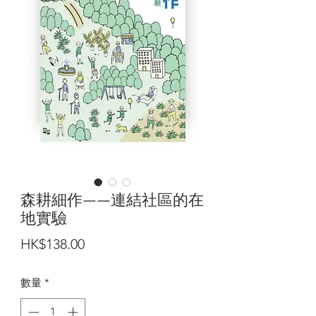
森耕細作——連結社區的在
地實驗
價
HK$138.00
格
數量
*