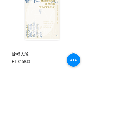
| 作者簡介 |
毛家謙（
Mo
），
香港中文大學建築學院助
理教授。他的研究專注於房屋設計和規
劃，促進為長者提供支援和共融的生活環
境，通過跨學科和參與式的研究過程來研
發新的房屋原型，打造屬於每個人的「健
康之家」。
編輯人說
賣書者言
除了在建築學院教授設計工作室外，阿毛
價格
價格
HK$158.00
HK$188.00
廣泛參與城市研究課程的教學，任教科目
包括城市可持續發展、城市設計工作室。
他深信，良心設計之本在於同理心。設計
應始於仔細觀察和將心比心，而不只把它
當成解決問題的工具。
加入購物車
高家揚（
Rina
）
，Rina一直關心長者議
題，在 2018 年加入香港中文大學賽馬會老
年學研究所。她以跨領域研究，小至日
常，大至群聚，探索城市建築設計如何環
環相扣地影響長者的健康和福祉。