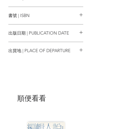
實驗四：社區藝術館 地上執到寶
蜂鳥出版
03
城隱於市
書號 | ISBN
實驗一：街市街角狂想曲
街市的無限可能性
9789887638803
實驗二：為街市下一個註腳
出版日期 | PUBLICATION DATE
街市與街市
實驗三：由地鐵衝門到花墟管理
2022/11
創造屬於自己的花墟
出貨地 | PLACE OF DEPARTURE
04
重思生活 城市共居
共居共生的前世今生
香港
如果共居，你想／理想……
由走廊開始 重構集體空間
軟邊界——隔閡的藝術
共居理想國
沒有終點的共居之路
05
由你來城市實驗
順便看看
你跟地，有多親密？
生活的小改變／小挑戰
後記：沒有終點的旅程
鳴謝
參考書目