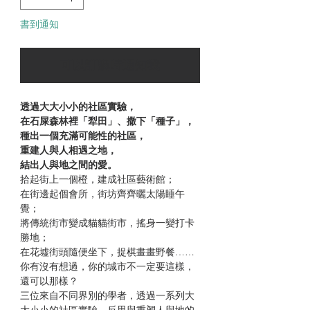
書到通知
可以訂購時通知我
透過大大小小的社區實驗，
在石屎森林裡「犁田」、撒下「種子」，
種出一個充滿可能性的社區，
重建人與人相遇之地，
結出人與地之間的愛。
拾起街上一個橙，建成社區藝術館；
在街邊起個會所，街坊齊齊曬太陽睡午
覺；
將傳統街市變成貓貓街市，搖身一變打卡
勝地；
在花墟街頭隨便坐下，捉棋畫畫野餐……
你有沒有想過，你的城市不一定要這樣，
還可以那樣？
三位來自不同界別的學者，透過一系列大
大小小的社區實驗，反思與重塑人與地的