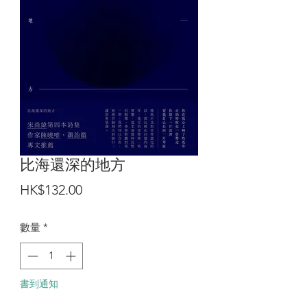
比海還深的地方
價
HK$132.00
格
數量
*
書到通知