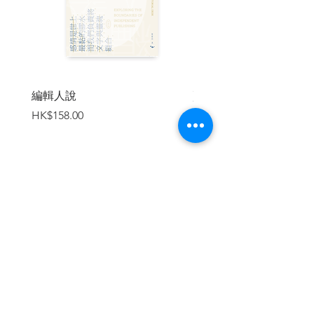
我們有多少傷痕能夠被記得
任何事物都有裂痕
任何事物都有縫隙
我在黑暗裡看見火光
從遠方照進，那是痛苦
你燒毀的一切是恐懼
你擁有恐懼
編輯人說
賣書者言
你選擇成為恐懼。
價格
價格
HK$158.00
HK$188.00
其實我是記得一切的。
記得火焰，記得洪水，
也記得你。
你擁有一切。你覺得那是好的。
你選擇憎恨。你覺得那是好的。
加入購物車
你選擇謊言。你覺得那是好的。
你選擇痛苦。你覺得那是好的。
你選擇傷害。你覺得那是好的。
你選擇恐懼。你覺得那是好的。
你選擇戰亂。你覺得那是好的。
你希望被愛。但你並不愛任何一人。