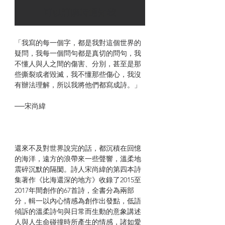
可以訂購時通知我
「我寫的每一個字，都是我對這個世界的
疑問，我每一個問句都是真切的問句，我
不懂人與人之間的傷害、分別，甚至是那
些撕裂或者毀滅，我不懂那些傷心，我沒
有辦法理解，所以我將他們都寫成詩。」
──宋尚緯
還來不及對世界說完的話，都沉積在回憶
的海洋，遠方的浪帶來一些聲響，溫柔地
震碎沉默的隔閡。詩人宋尚緯的第四本詩
集著作《比海還深的地方》收錄了2015至
2017年間創作的67首詩，全書分為兩部
分，輯一以內心情感為創作出發點，低語
傾訴的溫柔詩句與日常而生動的意象講述
人與人生命碰撞時所產生的情感，諸如愛