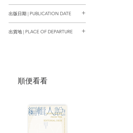
我記得火焰是從這裡
9789869338349
沿著金黃色的麥子，河邊的作物
出版日期 | PUBLICATION DATE
循著痛苦靜謐地進行侵略
我記得一切都曾有過預言
2017/03/22
你說要走到最深邃
出貨地 | PLACE OF DEPARTURE
最黑暗的地方去等待
一切都終結的那一刻
台灣
我記得洪水是從那裡
從山脈的背脊走下來
像時間一般地刷洗萬物
「比起創造，還是破壞
來得更省事，不是嗎？」
順便看看
你這麼說，手指輕撫過
地圖上模糊的稜線
你喜歡掌握一切
以為自己是神，為自己加冕
我記得你，你和旁人並無不同
你說要記得一切細節
但我們有多少恨能夠被陳述