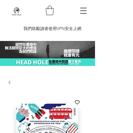
​我們鼓勵讀者使用VPN安全上網