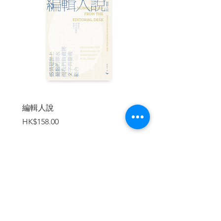
懸崖。在所有和今天一般晴朗的日子裡，
七姊妹巖就是綠草地、白色懸崖、湛藍深
海與朗朗白日的一派風景。
Trip #3 多佛 Dover
我對多佛有特殊的情感，或許那不見
得是什麼好感，但多佛對我就是有特別的
意義，好難解釋啊。或許那是因為在我第
一次踏上英國土地時，該地正是多佛吧。
所以，以全英國來說，多佛應該是我最熟
編輯人說
賣書者言
悉的地方。然而，每一次造訪多佛，我都
價格
價格
HK$158.00
HK$188.00
發現該處正在慢慢凋零。
Trip #4 倫敦 London
倫敦應該是全世界最大的都市。我指
的絕非腹地面積或是人口總數，而是以其
歷史之複雜性與深刻程度而衡量。以面積
加入購物車
來看倫敦一點也不大，但是以其歷史縱深
而言，倫敦具足重要性。歷史在倫敦身上
留下了華麗而混亂的浪蕩足跡。