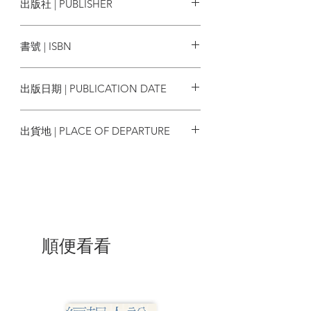
出版社 | PUBLISHER
萊森卻能從中找到亮點。大多時候英國總
會讓他陷入失望，甚至處在混亂與困惑之
時報出版
中，但布萊森總能輕鬆發現奇異、有趣的
書號 | ISBN
事物，他的筆徹底寫下了英國文化的蠢
笨、可愛、諷刺與謊言。透過他精闢的觀
9789571387185
點，我們重新認識今日英國最美好也最醜
出版日期 | PUBLICATION DATE
陋的一面！
2021/03/16
Trip #1 該死的博格諾！ Bugger
出貨地 | PLACE OF DEPARTURE
Bognor!
對很多人而言，博格諾並沒有那麼
台灣
糟。畢竟該地擁有海灘以及蜿蜒的水泥步
道，以及雖然稱不上繁華倒也小巧、整潔
的市中心。不過我必須承認，博格諾就差
不多是這樣了。以網路搜尋博格諾，第一
個跳入眼前的就是霍頓公園，第二有名的
則是電動輪椅店。
順便看看
Trip #2 七姊妹 Seven Sisters
七姊妹巖為英國最棒的登山步道之
一。黑文峰視野絕佳。放眼望去即是連綿
不絕的山丘，山峰的盡頭則是陡峭的白色