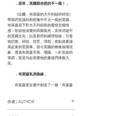
．原來，英國跟你想的不一樣！．
《比爾．布萊森的大不列顛碎碎唸》
帶我們見識到和想像中不太一樣的英國，
布萊森寫下對大不列顛島的愛恨交織情
感：歌頌他深愛的田園風光，哀悼消逝中
的英國文化，以及那些糾纏理智線，引發
他叨絮、碎唸、挖苦、埋怨，差點就要謾
罵起來的荒唐事。當今英國的種種崩壞現
象，透過布萊森辛辣、嘲諷、一針見血的
筆調，更是勾起喜愛他的書迷們捧腹大
笑。
．布萊森私房路線．
布萊森更在書中創造了一條「布萊森
私房路線」（The Bryson Line），並隨意
地沿此路線探訪英國。他從英國南端的博
格諾禮吉斯（Bognor Regis）出發，最後
作者 | AUTHOR
落腳於北端的憤怒角（Cape Wrath），沿
途經過眾多常人以為百無聊賴的景點，布
比爾．布萊森 Bill Bryson