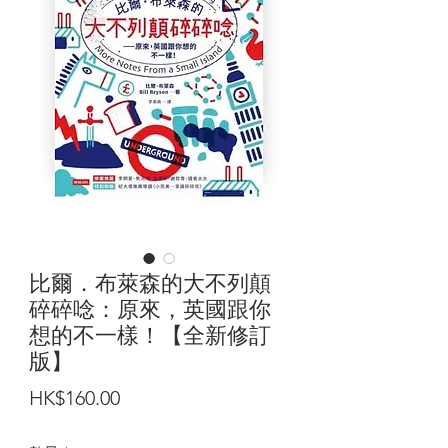
比爾．布萊森的大不列顛
碎碎唸：原來，英國跟你
想的不一樣！【全新修訂
版】
價
HK$160.00
格