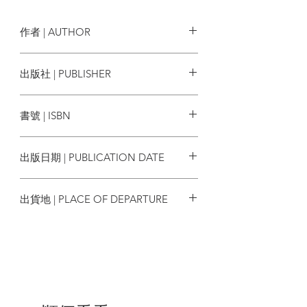
試驗最終導致了中國歷史上前所未有的大
災難，奪去了數千萬人的生命。
作者 | AUTHOR
馮客用精彩的文筆和豐富的細節，為我們
呈現了一段被人們廣為猜測卻從未得知全
馮客
Frank Dikötter
出版社 | PUBLISHER
貌的歷史。他查閱大量中國共產黨的檔案
——不只中央檔案，還有各省省級檔案
聯經
館，與不同地區的市級和縣級檔案館所藏
書號 | ISBN
資料，其中包括公安局的機密報告、黨內
高層會議的詳細紀錄、未經修改的重要領
9789570858877
導人的原始講話、農村工作的情況調查、
出版日期 | PUBLICATION DATE
集體殺戮案件的調查、祕密的民意調查與
普通老百姓的檢舉信等等。這些檔案長久
2021/07/01
以來一直對外界保密，只有少數最受黨信
出貨地 | PLACE OF DEPARTURE
任的歷史學者才能查閱，但在檔案法頒布
之後，數千份中央及地方的檔案一度對外
台灣
開放，徹底改變了人們研究毛澤東時代的
方法。也是透過這些檔案，馮客得以拼湊
出那段中國官方亟欲遺忘、不欲人知的過
往。
本書的英文版出版後，立刻引起國際間的