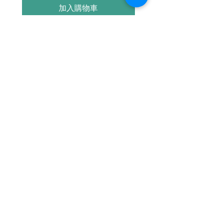
四、五千萬人因過度勞累、飢餓或遭毒打
加入購物車
而死；不僅如此，它還造成人類歷史上對
建築物最大規模的崩毀、對自然環境帶來
災難性的破壞。馮客透過龐雜檔案研究及
內部人士採訪，以生動的敘述，把決策層
的內幕與百姓的日常生活聯繫在一起，為
死者和弱者發聲，這種寫法在同類題材的
研究中絕無僅有，深刻挖掘出最貼近史實
繼續瀏覽
的闃黑面貌，令人怵目驚心、更令人掩卷
嘆息。
《毛澤東的大饑荒》是想要認識二十世紀
中國歷史的必讀之作。本次推出的新譯
本，全面改正了原譯本的錯誤與疏漏，也
讓馮客的經典作品以更為貼近原作的模
樣，忠實呈現於中文世界的讀者面前。幾
十年過去了，但往事並未如煙，當年那段
時代的黑暗、政治的瘋狂，以及許許多多
消逝在歷史中的無辜生命，都將因馮客的
| HEAD HOLE |
書寫而被世人所記憶。