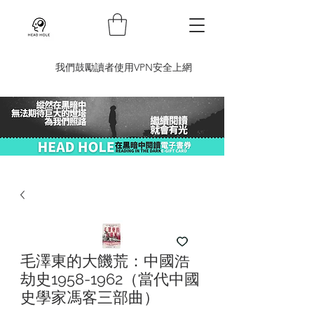
​我們鼓勵讀者使用VPN安全上網
毛澤東的大饑荒：中國浩
劫史1958-1962（當代中國
史學家馮客三部曲）