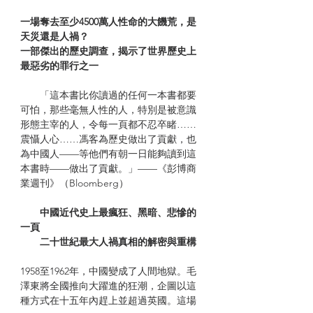
一場奪去至少4500萬人性命的大饑荒，是
天災還是人禍？
一部傑出的歷史調查，揭示了世界歷史上
最惡劣的罪行之一
「這本書比你讀過的任何一本書都要
可怕，那些毫無人性的人，特別是被意識
形態主宰的人，令每一頁都不忍卒睹……
震懾人心……馮客為歷史做出了貢獻，也
為中國人——等他們有朝一日能夠讀到這
本書時——做出了貢獻。」——《彭博商
業週刊》（Bloomberg）
中國近代史上最瘋狂、黑暗、悲慘的
一頁
二十世紀最大人禍真相的解密與重構
1958至1962年，中國變成了人間地獄。毛
澤東將全國推向大躍進的狂潮，企圖以這
種方式在十五年內趕上並超過英國。這場