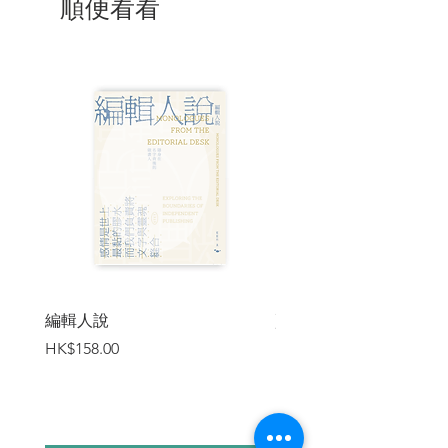
順便看看
重視與討論，更贏得英國最具代表性的非
小說類書獎——塞繆爾．約翰遜獎
（Samuel Johnson Prize，後改稱巴美
列．捷福獎 Baillie Gifford Prize）。評審
團給予此書高度讚譽，有位評審稱「本書
不僅在當下顯得重要，隨著中國在世界變
得越來越有影響力、更為人所重視，它在
某種程度上也會變得更為重要。」另一位
評審則稱，馮客之作完全改變了他對於二
十世紀的認識。過去西方世界談論二十世
紀獨裁政權帶來的災難，多半聚焦希特勒
與史達林，《毛澤東的大饑荒》一書則讓
許多西方讀者警覺，當代中國也曾發生過
這麼一段悲劇般的歷史。
編輯人說
賣書者言
當年的毛澤東想透過大躍進把中國提升為
價格
價格
HK$158.00
HK$188.00
超級大國，並藉此向世人證明共產主義的
力量，但終究痴人說夢，事與願違。然而
在馮客之前，從未有人如此明確地證明這
一點。大躍進運動最終發展成「人類歷史
上最大規模的群體性殺戮之一」——至少