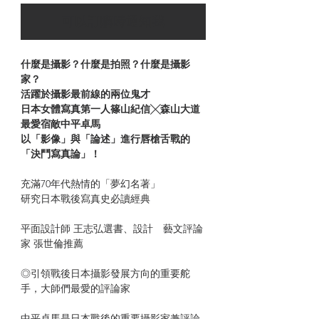
可以訂購時通知我
什麼是攝影？什麼是拍照？什麼是攝影
家？
活躍於攝影最前線的兩位鬼才
日本女體寫真第一人篠山紀信╳森山大道
最愛宿敵中平卓馬
以「影像」與「論述」進行唇槍舌戰的
「決鬥寫真論」！
充滿70年代熱情的「夢幻名著」
研究日本戰後寫真史必讀經典
平面設計師 王志弘選書、設計 藝文評論
家 張世倫推薦
◎引領戰後日本攝影發展方向的重要舵
手，大師們最愛的評論家
中平卓馬是日本戰後的重要攝影家兼評論