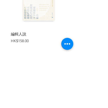
◎只有在對著「世界」萌生願意接受事物
的原有樣貌以及它反射回來的敵意視線
時，才能讓攝影家按下快門。
◎把不認識的人都當成熟人，把熟人當成
如同不認識的人，凝視「世界」與
編輯人說
賣書者言
「私」，觀察他們。
價格
價格
HK$158.00
HK$188.00
◎攝影所擁有的是只有攝影才能擁有的魔
術，是把所有的想像和妄想強制拖引出來
的觸媒；攝影——是時間的陷沒。
◎當事物的細節都達到極限，而被鮮明捕
加入購物車
捉時，幻想和幻視就在它的對岸浮現；唯
有到達視覺邊界的那一刻，才是幻想領域
浮出的瞬間，才開始私的解體。
◎攝影總是背叛它的「作者」的攝影家意
識，將超越意識的世界刺向攝影家，這種
偏差是無法替代的。