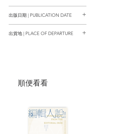
開頭，中平穿透鏡頭深入攝影者內心世界
9789862358559
的攝影論述〈決闘寫真論〉於焉誕生。一
出版日期 | PUBLICATION DATE
年中，兩人透過家、晴天、寺、市區、旅
途、印度、工作、風、妻子、平日、插
2020/09/03
曲、巴黎與明星這13個主題，對「攝影是
出貨地 | PLACE OF DEPARTURE
什麼？」「攝影的行為是什麼？」「攝影
家又是什麼？」等相關議題進行深入的探
台灣
討與思索。中平赤裸、尖銳且深刻的質問
評析，帶給時下文青及藝術工作者前所未
有的強烈撞擊：
◎沒有創造任何影像，反而能呼應世界與
現實；不曾擁有任何先驗影像，才將世界
順便看看
以世界顯現。
◎攝影只是將日常事物靜靜放置在一定的
距離之外，向我們提示它們原本的形體。
◎當事物開始訴說除了單純的事物以外，
什麼也不是的事實──那就是事物對人類反
動的開始。