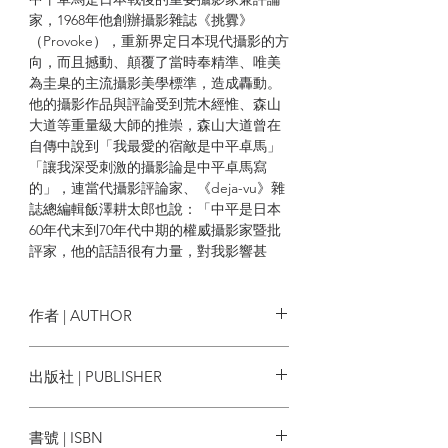
家，1968年他創辦攝影雜誌《挑釁》
（Provoke），重新界定日本現代攝影的方
向，而且撼動、顛覆了當時奉精準、唯美
為圭臬的主流攝影美學標準，造成轟動。
他的攝影作品與評論受到荒木經惟、森山
大道等重量級大師的推崇，森山大道曾在
自傳中說到「我最愛的宿敵是中平卓馬」
「讓我深受刺激的攝影論是中平卓馬寫
的」，連當代攝影評論家、《deja-vu》雜
誌總編輯飯澤耕太郎也說：「中平是日本
60年代末到70年代中期的權威攝影家暨批
評家，他的話語很有力量，對我影響甚
多。」
作者 | AUTHOR
◎洗鍊的文字＋百餘幅魅力照片，兩位鬼
才聯手打造「夢幻名著」
中平卓馬, 篠山紀信
出版社 | PUBLISHER
1976年，知名攝影雜誌《朝日相機》，邀
臉譜
請中平卓馬和聲勢如日中天的攝影家篠山
書號 | ISBN
紀信合開專欄，由筱山的攝影作品和引言