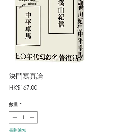
決鬥寫真論
價
HK$167.00
格
數量
*
書到通知