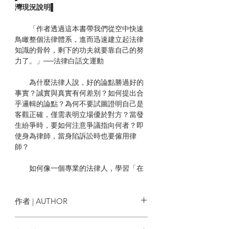
灣現況說明▌
「作者透過這本書帶我們從空中快速
鳥瞰整個法律體系，進而迅速建立起法律
知識的骨幹，剩下的功夫就要靠自己的努
力了。」──法律白話文運動
為什麼法律人說，好的論點勝過好的
事實？誠實與真實有何差別？如何提出合
乎邏輯的論點？為何不要試圖證明自己是
客觀正確，僅需表明立場優於對方？當發
生紛爭時，要如何注意爭議指向何者？即
使身為律師，當身陷訴訟時也要僱用律
師？
如何像一個專業的法律人，學習「在
紙上思考」，「講一個引人入勝的故
事」，「讓你的註解為你辯解」，「練習
換句話說」，「有時被動語態更強烈」，
作者 | AUTHOR
甚至要記得「提出重點後，不要講話」？
薇貝克‧諾加德‧馬丁 Vibeke Norgaard