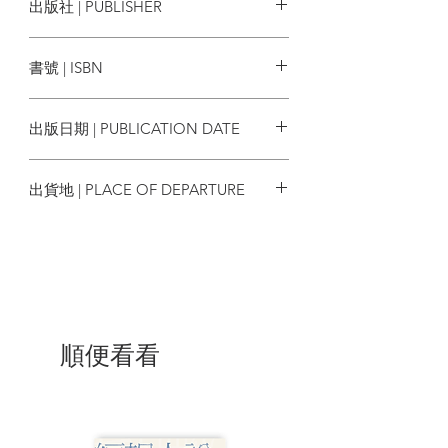
出版社 | PUBLISHER
當作者是法律新生時，常常被自己一
Martin
無所知的感覺凍結。其他學生似乎很厲
原點
害，總是談論他所不了解的術語。直到作
書號 | ISBN
者在大型法律事務所工作後才意識到，法
律領域中存在一定的裝腔作勢。法律是一
9786267466704
個各憑本事的環境，裝腔作勢能夠威嚇那
出版日期 | PUBLICATION DATE
些不傾向誇大所知的人。即使是很有自信
的企業合夥人、教授或法學院的學生，一
2024/07
樣都會被法律所迷惑和恐嚇。
出貨地 | PLACE OF DEPARTURE
▌只說重要的觀念和術語，把法律變
台灣
簡單了
這本書正是為了那些想開始探索複雜
法律問題，但又不想一讀就嚇壞的人所設
計。無論是法律系學生、一般人，甚至是
入行新手，由專業職人為你去蕪存菁，解
說最基本的法律常識，學習法律人的思考
順便看看
邏輯。
◎跟律師學表達，這樣說、這樣問，
更有利？
▌不要在法庭上問不知道答案的問題