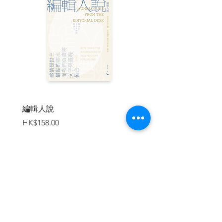
對審判中所得到的答案不應該感到驚
訝，應該在審判前就發現了解答案。若某
問題的答案很明顯且對自己的案情有利
時，最後的選擇可能是不問該問題，而將
整個問題懸置在法庭中。
▌提出重點後，不要講話
最想被人記住的論點，應該安置於談
話起始或結束時。因為剛開始的論點往往
不必
編輯人說
賣書者言
與句子裡接下來的其他論點爭搶注意
價格
價格
HK$158.00
HK$188.00
力，而很容易被聽眾記住。當講者繼續說
話，新的詞語或想法會相互爭奪聽眾的記
憶容量。
▌有時被動語態更為強烈
主動語態的陳述表現了直接的關聯，
加入購物車
通常能使論證聽起來很有效。被動語態則
暗示偶然的關聯，聽起來較不充分且缺乏
說服力。然而，當一個精準論點僅有偶然
的關聯時，被動語態會是更有效的形式。