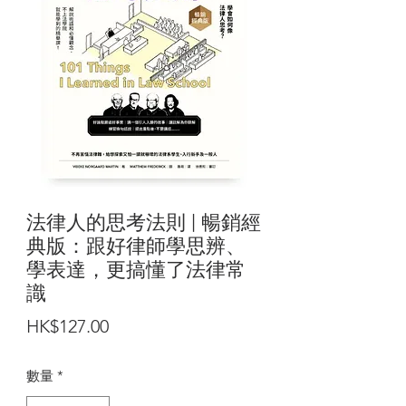
法律人的思考法則 | 暢銷經
典版：跟好律師學思辨、
學表達，更搞懂了法律常
識
價
HK$127.00
格
數量
*