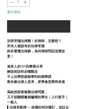
書到通知
可以訂購時通知我
別再苦惱法律難！好律師，怎麼想？
所有人都該有的法律常識
終於看懂法律劇，為何律師問話這麼故
意！
過來人的101則專業分享
解說術語和必懂觀念
不上法學院就能學到的精華課
教你像法律人思考，更學會思辨與表達
寫給想探索複雜法律問題，
又不想翻開書就嚇壞的學生｜入行新手｜
一般人
▌法律系教授──徐應松特別審訂，加註台