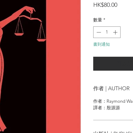
價
HK$80.00
格
數量
*
書到通知
可以訂
作者 | AUTHOR
作者：Raymond Wac
譯者：殷源源