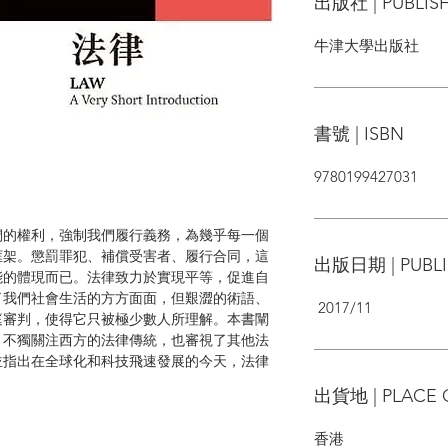
出版社 | PUBLIS
牛津大學出版社
書號 | ISBN
9780199427031
們的權利，強制我們履行義務，為幾乎每一個
框架。懲罰罪犯、補償受害者、履行合同，這
出版日期 | PUBLI
能的體現而已。法律致力於實現平等，促進自
了我們社會生活的方方面面，但艱澀的術語、
2017/11
庭審判，使得它只被極少數人所理解。本書闡
，不獨關注西方的法律傳統，也審視了其他法
並指出在全球化和科技飛速發展的今天，法律
出貨地 | PLACE 
香港