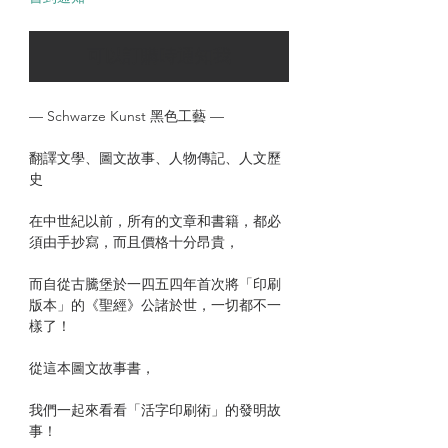
可以訂購時通知我
— Schwarze Kunst 黑色工藝 —
翻譯文學、圖文故事、人物傳記、人文歷
史
在中世紀以前，所有的文章和書籍，都必
須由手抄寫，而且價格十分昂貴，
而自從古騰堡於一四五四年首次將「印刷
版本」的《聖經》公諸於世，一切都不一
樣了！
從這本圖文故事書，
我們一起來看看「活字印刷術」的發明故
事！