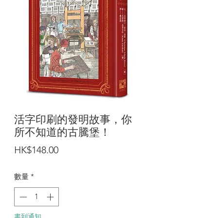
活字印刷的發明故事，你
所不知道的古騰堡！
價
HK$148.00
格
數量
*
書到通知