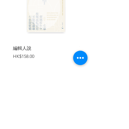
量地印刷。
大眾終於能夠接觸到各種新知、思想、觀
念和言論……
不用說，古騰堡所發明的活字印刷術是人
類一場知識傳播的革命！
一直到接近二十世紀末，
編輯人說
賣書者言
書本和報紙等都是以古騰堡發明的活字方
價格
價格
HK$158.00
HK$188.00
式印刷，
直至電腦問世，新的印刷技術出現，才改
變了這個局面。
儘管如此，時至今日，相信仍有不少人熱
愛捧讀印刷而成的紙本書籍吧！
加入購物車
讓我們向古騰堡致敬！
透過這本故事書，大家一起回到中世紀，
一窺古騰堡究竟是怎麼樣的一個人？
他所成長的時代背景、他對當時社會現象