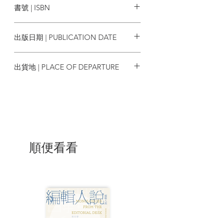
書號 | ISBN
中可細味大師級之手繪工藝──精妙
細
緻的線條、帶有版畫風格的獨特效果，
9789887572541
呈現出中世紀歐洲的人文與景致面貌；
出版日期 | PUBLICATION DATE
克勞斯．恩西卡特曾於一九九六年獲頒
兒童與青少年讀物插畫界最高國際榮譽
2022/12
獎項「國際安徒生獎」，被譽為當代最
出貨地 | PLACE OF DEPARTURE
傑出的書籍插圖家之一。
台灣
知識就是力量。
然而，這種力量在活字印刷術發明之前，
僅為富人所擁有。
在此之前，所有的文章和書籍，都必須由
手抄寫，而且價格十分昂貴，只是有錢人
順便看看
才負擔得起。
但自從古騰堡於一四五四年首次將印刷版
本的《聖經》公諸於世，一切都不一樣
了！
往後的文章作品、新聞傳單、廣告宣傳，
還有不久後出現的報紙，都能被迅速且大