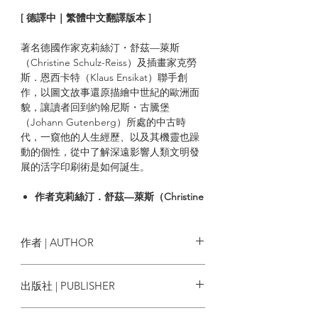
[
德譯中｜繁體中文翻譯版本
]
著名德國作家克莉絲汀・舒茲—萊斯
（Christine Schulz-Reiss）及插畫家克勞
斯．恩西卡特（Klaus Ensikat）聯手創
作，以圖文故事還原描繪中世紀的歐洲面
貌，讓讀者回到約翰尼斯・古騰堡
（Johann Gutenberg）所處的中古時
代，一窺他的人生經歷、以及其機靈也躁
動的個性，從中了解深遠影響人類文明發
展的活字印刷術是如何誕生。
作者
克莉絲汀．舒茲―萊斯（Christine
Schulz-Reiss）曾於二〇〇四年以青少
年系列普及讀物《向下扎根！德國最受
歡迎的思辨讀本系列》（Nachgefragt:
作者 | AUTHOR
Politik）獲得「古斯塔夫．海涅曼兒童
克莉絲汀．舒茲―萊斯（Christine
與青少年圖書和平獎」提名。
出版社 | PUBLISHER
Schulz-Reiss）
本書收錄繪畫大師克勞斯．恩西卡特
格子盒作室
（
Klaus Ensikat
）十多幅插畫
作品，從