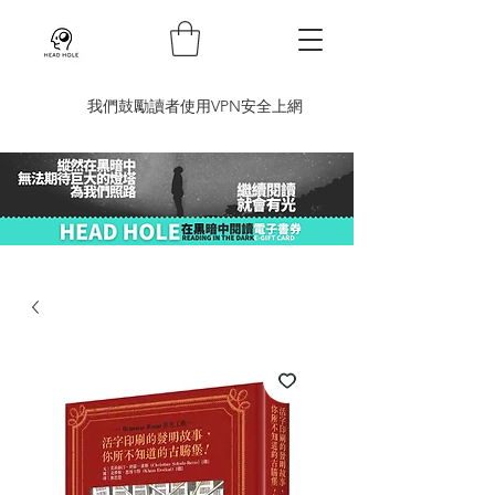
​我們鼓勵讀者使用VPN安全上網