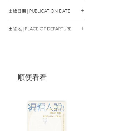
詩、鄺志豪
9789887046806
高山@體嘢｜決戰時刻#8｜香港賀歲波經
出版日期 | PUBLICATION DATE
濟學
今期嘉賓：
前浪浪街童貓★比麒、吳蔚
附加文｜文字食先#8｜老海鮮偏執事件
美小姐@NPV流浪動物醫療基金、周美
2024年02月
Stella So｜香港人嘅風景紀錄8
華小姐＠OneDegree副行政總裁、阿
出貨地 | PLACE OF DEPARTURE
CAT@香港動物基金負責人、Pandora
★迴響文學
樂隊
香港
豆腐火火｜遊記｜奴隸獸與他們的產地
萍凡人｜新詩｜美人魚近親魚尾葵
一 郎｜月下讀桌#6｜本字乎？錯別字
也！
田皓瑤女中醫師｜中醫兒科破障抄 （二）
｜發燒（續）
順便看看
解頤齋齋主｜五行相生相尅
沈西城｜推理短篇｜《點解兇手要殺咗隻
波斯貓》<上>