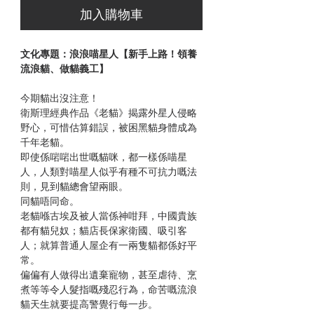
加入購物車
文化專題：浪浪喵星人【新手上路！領養
流浪貓、做貓義工】
今期貓出沒注意！
衛斯理經典作品《老貓》揭露外星人侵略
野心，可惜估算錯誤，被困黑貓身體成為
千年老貓。
即使係啱啱出世嘅貓咪，都一樣係喵星
人，人類對喵星人似乎有種不可抗力嘅法
則，見到貓總會望兩眼。
同貓唔同命。
老貓喺古埃及被人當係神咁拜，中國貴族
都有貓兒奴；貓店長保家衛國、吸引客
人；就算普通人屋企有一兩隻貓都係好平
常。
偏偏有人做得出遺棄寵物，甚至虐待、烹
煮等等令人髮指嘅殘忍行為，命苦嘅流浪
貓天生就要提高警覺行每一步。