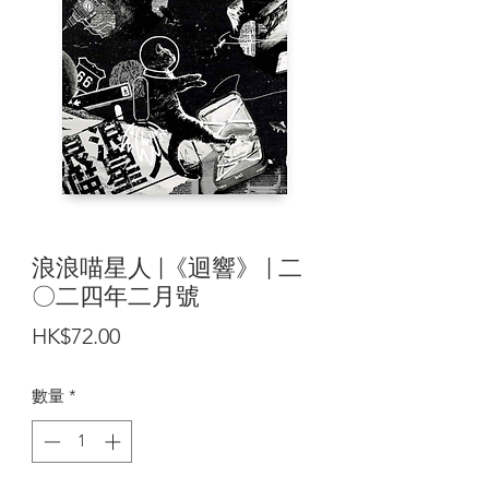
浪浪喵星人 |《迴響》 | 二
〇二四年二月號
價
HK$72.00
格
數量
*