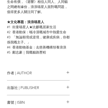
生命有價，《迴響》相信人同人、人同貓
之間總有緣份，浪浪喵星人面對嘅問題，
值得更多人關注同了解。
★文化專題：浪浪喵星人
#1 街童喵星人★比麒嘅居家生活
#2 香港動保：喺冷漠嘅城市中熱愛生命
#3 「無論順境或逆境，健康或疾病，你都
係我嘅主子。」
#4 香港動物基金：去慈善機構領養浪浪
#5 鄺志豪｜我嘅貓路歷程
★迴響生活
方麗娜｜影視迴帶#8｜為何港產貓貓題材
電影如此之少？
作者 | AUTHOR
福耳歌詩｜影評｜《4拍4家族》Band
Four
今期作者：
Hazelwcc、Matthew・
出版社 | PUBLISHER
Hazelwcc｜耳渦x迴響｜人物專訪｜樂隊
Rapid Psychology、Stella So、沈西
Pandora——嘈大交而生嘅音樂專輯
城、解頤齋齋主、方麗娜、萍凡人、高
漫讀文化香港有限公司
《GALAXY WITHIN》Matthew・Rapid
山＠體嘢、黑人、伊死、附加文、田皓
書號 | ISBN
Psychology｜耳渦x迴響｜音樂浴場1｜紓
瑤女中醫師、一郎、豆腐火火、福耳歌
壓之湯