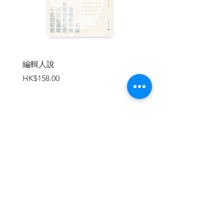
編輯人說
賣書者言
價格
價格
HK$158.00
HK$188.00
加入購物車
繼續瀏覽