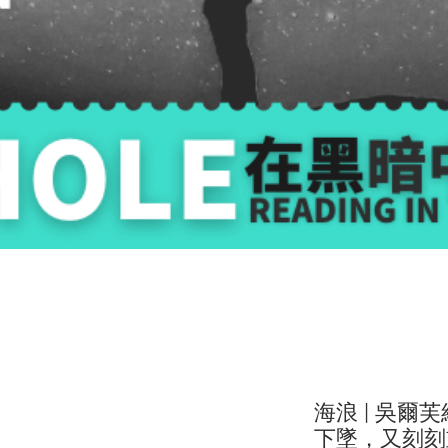
海浪 | 吳爾
下墜，又刻刻