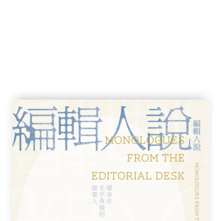
。
──
時落下，所有事物背後都是海浪。這些固定出
事的段落，也是書中唯一的客觀性，其他盡是
主義的花招盡被丟棄，使其更像是古典戲劇而
一片汪洋，有海鷗在上頭翱翔。L.和我沿路
，湍急，沿著碉堡的破洞傾盆而下。上個月有
時花了一個月的時間在修補。為了某個原因再
緣故而變脆弱了）。今天的雨極大，加上強
高跟鞋。又回到機棚。洪水愈深愈湍急。橋被