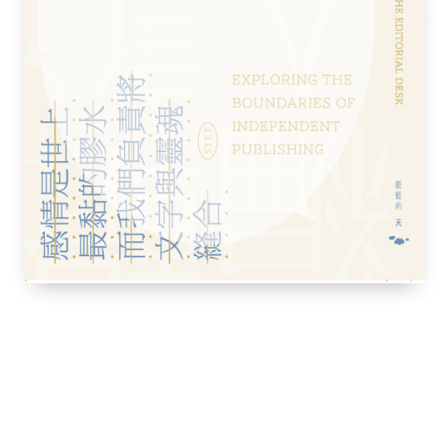
法通行。所以我所有用來散步的濕地小徑都不
又有一處被沖破。它以瀑布的形式溢出：大海
波頓的乾草堆慢慢移動──洪水中的乾草堆
出來會很可愛。今晚的霧有中古世紀感覺。我
.突然文思泉湧的寫作；我很高興的說，這是一塊
的美……當我抬頭往上看，我看到整塊濕地一
鷗銜著葛縷子種子；雪風暴；大西洋海岸；黃
頂。哦，我希望洪水永遠持續。處女的唇；沒
始。現在前面是鉛灰中帶著紅葉。那是我們內
心裡想：大學充滿了來自H.A.L.F.中學和崔
。而我：從未如此多產。而我：長期以來對書
熱情。所以如同大家說的，我對於《幕與幕之
個日記的速記會有用。一新風格──去拌合。
類自然學家的筆記，我觀察著一本書的節奏如
顆球，一顆令人疲累的球，我將這個觀察視為