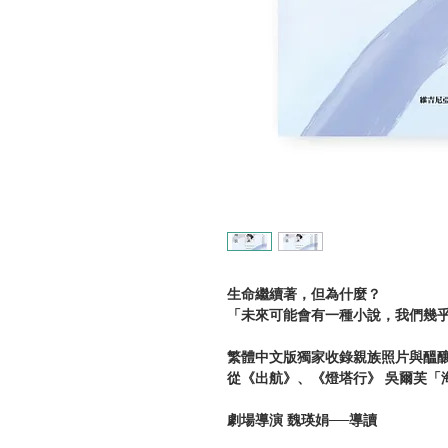
生命繼續著，但為什麼？
「未來可能會有一種小說，我們幾乎
繁體中文版獨家收錄親族照片與醞釀
從《出航》、《燈塔行》 吳爾芙「
劇場導演 魏瑛娟──導讀