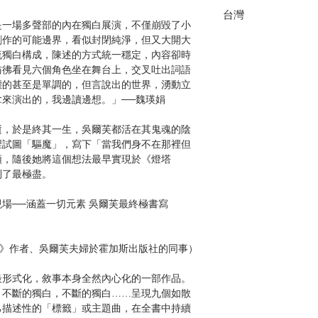
台灣
是一場多聲部的內在獨白展演，不僅崩毀了小
創作的可能邊界，看似封閉純淨，但又大開大
流獨白構成，陳述的方式統一穩定，內容卻時
彷彿看見六個角色坐在舞台上，交叉吐出詞語
態的甚至是單調的，但言說出的世界，湧動立
來演出的，我邊讀邊想。」──魏瑛娟
逝，於是終其一生，吳爾芙都活在其鬼魂的陰
裡試圖「驅魔」，寫下「當我們身不在那裡但
頭，隨後她將這個想法最早實現於《燈塔
到了最極盡。
場──涵蓋一切元素 吳爾芙最終極書寫
芙》作者、吳爾芙夫婦於霍加斯出版社的同事）
最形式化，敘事本身全然內心化的一部作品。
，不斷的獨白，不斷的獨白……呈現九個如散
己描述性的「標籤」或主題曲，在全書中持續