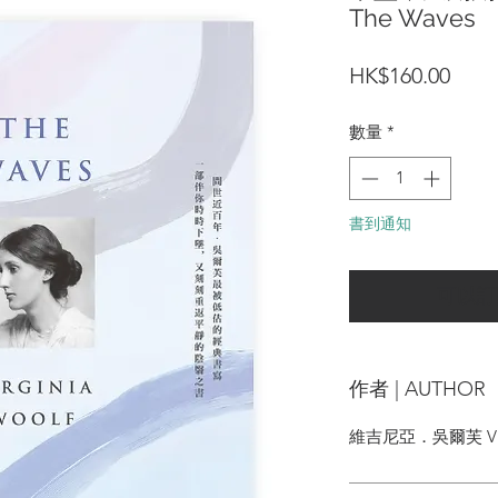
The Waves
價
HK$160.00
格
數量
*
書到通知
可以訂
作者 | AUTHOR
維吉尼亞．吳爾芙 Virgi