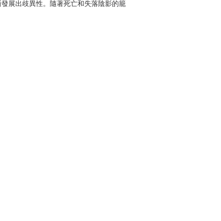
漸發展出歧異性。隨著死亡和失落陰影的籠
遠不會實現，感受到日益年老所帶來的失意悵
在其幽魂裡。一九二六年，吳爾芙首度在日記
在那裡而依舊存在的事物」的書，為她自己的
月開始動筆的《海浪》，就是這場極致創作的
種首度降臨於世的文學類型，她如此堅決，畢
為文學」？
齊鳴的九段故事。