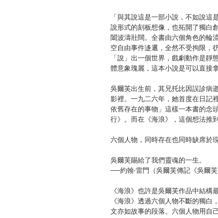
「與其說這是一部小說，不如說這
說形式的刻板想像，也拓開了獨白
闔波濤壯闊。全書由六個角色的輪
空自由事件迻邐，全然不受拘限，
「說」出一個世界，戲劇動作是靜
體意象瑰麗，這本小說是可以直接拿
吳爾芙出生前，其兄托比因誤診病
影裡。一九二六年，她首度在日記
依舊存在的事物」這樣一本書的念
行》。而在《海浪》，這個想法推
六個人物，同時存在也同時缺席於現
吳爾芙賜給了我們靈魂的一生。
──約翰‧雷門（吳爾芙傳記《吳爾
《海浪》也許是吳爾芙作品中結構
《海浪》透過六個人物不斷的獨白
文亦如故事的段落。六個人物用自