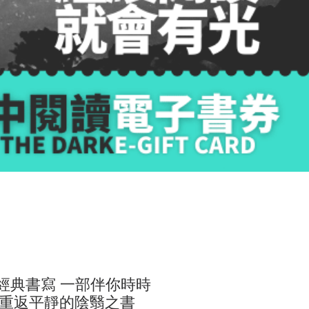
芙經典書寫 一部伴你時時
重返平靜的陰翳之書