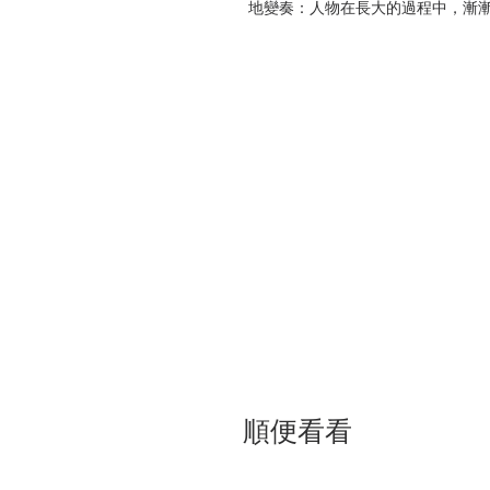
地變奏：人物在長大的過程中，漸
罩，漸漸明瞭某些野心和夢想將永
然。
哥哥托比死後，吳爾芙終其一生活
裡提及打算寫一本有關「當我們不
靈魂跳一場驅魔舞。一九二九年九
開端……一部沒人看過的小說，一
竟「怎能允許任何不是詩的文體成
太陽尚未升起。
太陽升得更高。
太陽升起。
太陽，升起。
太陽現在升到最高處。
太陽不再站在天空中央。
太陽現在已於天際沉得更低。
太陽在下沉。
現在太陽已經落下。
順便看看
小說裡有六個人的獨白，也有眾聲