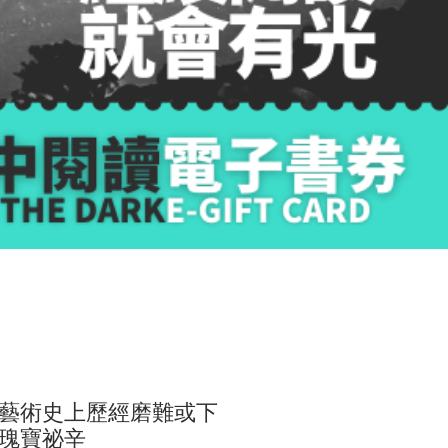
藝術史上歷經磨難或下
瑰寶祕辛