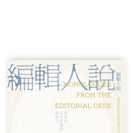
度失竊的孟克〈吶喊〉
掠奪的四百萬件藝術作品
阿爾陶塞鹽礦坑中的一萬件作品
藝術品下落
粹旗下畫商所藏匿的繪畫
…保護持續遭受破壞的巴米揚佛教遺跡等文化財
本的另一幅梵谷〈向日葵〉
維塔里禮拜堂的濕壁畫
夢之花束〉穹頂畫中的勒內弗穹頂
吉亞里戰役〉消失之謎
吉爾肖像畫遭焚毀的理由
斐勒中心壁畫
生與夫人〉遭到撕裂的事件
塚古墳壁畫〈飛鳥美人〉的修復與重生
畫，製作精細的拉斯科洞窟複製壁畫，並開放參
瓦的〈獵獅〉
濟各聖殿