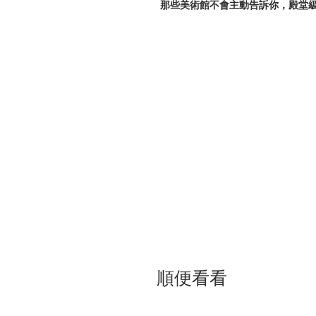
那些美術館不會主動告訴你，殿堂
藝術史上最驚濤駭浪，鮮為人知的
本書深入不同時代，探索從古至今
的故事，
同時揭露它們和人類歷史的緊密糾
類的欲望。
透過作者精心挑選的「消失」案例
建，
在窺探人性陰暗面的同時體悟 ──
人類欲望的悲喜劇，文化遺產的超
| 目錄 |
前言
01 史上最高的損失金額，伊莎貝
順便看看
02 還給義大利？從羅浮宮消失的〈
03 愛上〈德文郡公爵夫人〉肖像