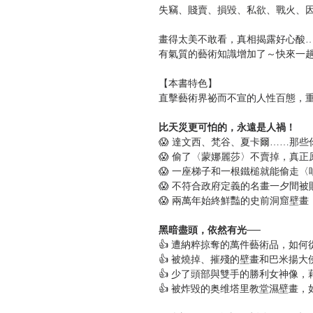
失竊、賤賣、損毀、私欲、戰火、
畫得太美不敢看，真相揭露好心酸
有氣質的藝術知識增加了～快來一
【本書特色】
直擊藝術界祕而不宣的人性百態，
比天災更可怕的，永遠是人禍！
😱 達文西、梵谷、夏卡爾……那
😱 偷了〈蒙娜麗莎〉不賣掉，真
😱 一座梯子和一根鐵槌就能偷走
😱 不符合政府定義的名畫一夕間
😱 兩萬年始終鮮豔的史前洞窟壁
黑暗盡頭，依然有光──
👍 遭納粹掠奪的萬件藝術品，如
👍 被燒掉、摧殘的壁畫和巴米揚
👍 少了頭部與雙手的勝利女神像
👍 被炸毀的奥维塔里教堂濕壁畫