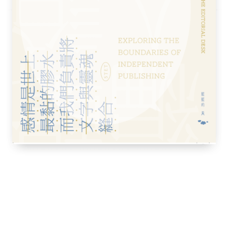
村剛士，1968年出生，1990年於日本國學院
タケ）的暱稱設立「藍色日記本」（青い日記
覽評論與書評，每日提供豐富的藝術資訊等，
時事」等媒體專欄投稿文章。此外還經常於藝
談。
（いちばんやさしい美術鑑賞）、《附設咖啡
館）等書，並參與《維梅爾會議》等書籍的監
自由譯者。譯有《和菓子絕美圖鑑》、《裸體
，100種關鍵發見》等書。