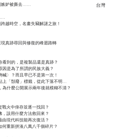
因嫉妒被撕去……
台灣
……
趟跨越時空，名畫失竊解謎之旅！
重現真跡尋回與修復的峰迴路轉
些你看到的，是複製品還是真跡？
正原因是為了所謂的民族大義？
〈吶喊〉？而且早已不是第一次！
被貼上「頹廢」標籤，從此下落不明…
畫，為什麼公開展示兩年後就模糊不清？
何從戰火中倖存並逐一找回？
大佛，該用什麼方法救回來？
，藉由現代科技能再次復活？
，如何重新拼湊八萬八千個碎片？