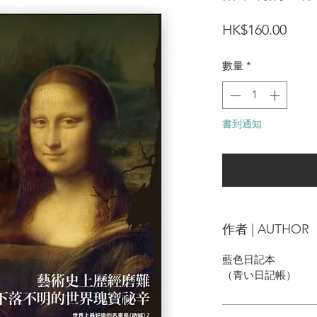
價
HK$160.00
格
數量
*
書到通知
可以訂
作者 | AUTHOR
藍色日記本
（青い日記帳）