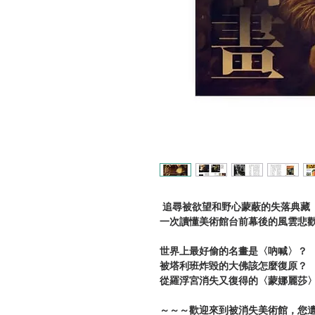
追尋被欲望和野心蒙蔽的失落典藏
一次讀懂美術館台前幕後的風雲悲
世界上最好偷的名畫是〈吶喊〉？
被塔利班炸毀的大佛該怎麼復原？
從羅浮宮消失又復得的〈蒙娜麗莎
～～～歡迎來到被消失美術館，您