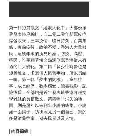
可以訂購時通知我
第一輯短篇散文「縱浪大化中」大部份按
著發表時序編排，自二零二零年新冠疫症
爆發以來，三年疫情，曠日持久，百業蕭
條，疫前疫後，政治丕變，香港人大量移
民，這幾年來的所見所感，防疫、高壓、
移民，唯望藉著短文點滴側寫香港從未有
過的巨大變化。第二輯「多少往時夢也是
短篇散文，多寫個人懷舊事物，所以另編
一輯。第三輯「夢中的閣樓」，童年往
事，成長經歷，教學感受，讀書觀影，記
憶懷舊，全部均是近年發表於香港各種文
學雜誌的長篇散文。第四輯「消失的地
圖」則是歷年以來刊出小說的總集。小說
如一面鏡子，彷彿照見另一個自己，寫的
多是滄桑往事，逝去風景以及人情。
| 內容節錄 |