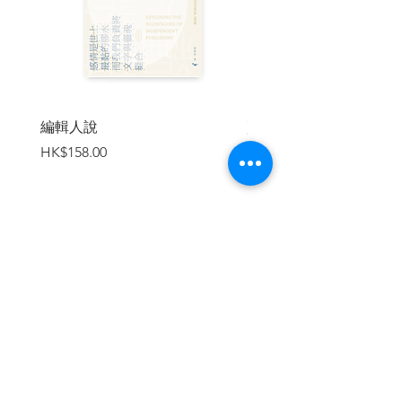
湖郎中說的。所以在偷渡這冒險帶有未知
機遇的行當中，他選擇了陸上路線，從深
圳邊防出發，攀過梧桐山，越過羅湖邊境
禁區進入上水，然後坐上70號巴士，往九
龍市區，就算是安全抵壘，偷渡成功。這
條路線，在火旺腦紙的沙盤上不知推演過
多少次。問題關鍵，不在於港英邊防，因
編輯人說
賣書者言
為對於當時戰後經濟起飛，勞動力的大量
價格
價格
HK$158.00
HK$188.00
需求，港英政府對源源不絕的偷渡客，態
度暧昧，欲拒還迎，反而是中國大陸的自
己人，面對同胞向萬惡資本主義的朝聖嚮
往，多少有點面子不知往那裡放的窘境，
於是嚴守邊防，不讓同胞往香江天堂靠
近。對於這些面子工程，深明共產黨虛偽
加入購物車
的他們，總有辦法對付，可笑的是，這辦
法竟然是徹頭徹尾的資本主義。
跟火旺一同偷渡的，還有同村十多名兄
弟，起程之前，大伙合份買了一部鳳凰牌
單車。事發當天，火旺駕著單車載著一名
兄弟，在華界邊防的草坡泥路上緩緩行
進。從哨站解放軍的眼中，見到二人驟起