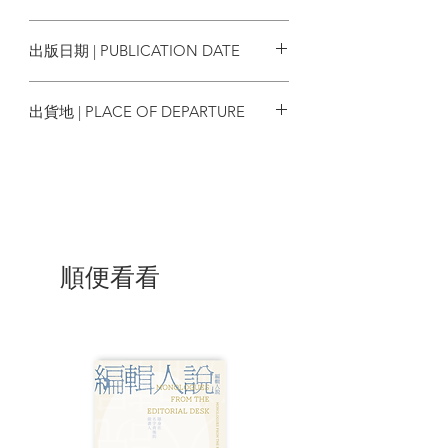
上受盡殖民地走狗警員的閒氣，待到發了
9789887535218
薪水才有錢在深水埗的南昌街租住一間不
出版日期 | PUBLICATION DATE
足二十尺的板間房，寸步難移的室內，只
能放下一張鐵床，吃飯時，將洗澡用的木
2024/06
盤反轉，就權充飯檯，今之視昔，可作為
出貨地 | PLACE OF DEPARTURE
已被過度詮釋的甚麼香港精神，為過度壓
榨的資本主義，披上神聖的論述光環，為
香港
刻苦現況的疲累面容，塗脂抹粉，可是回
到當年的具體歷史情景，
相比起大陸三年的所謂自然災害飢荒，啃
樹皮吞糟糠食觀音土的地獄日子，香港的
生活，無疑已經是天堂了。
順便看看
當一顆顆飽滿的飯粒，來自穿膠花指頭結
繭的勞作，腳踏實地的她，雖然身在被稱
為萬惡的資本主義地獄，至此親身體驗，
讓她知道根本就沒有所謂畝產萬斤的共產
主義天堂。
至於火旺，生來忌水，這是鄉下的算命江