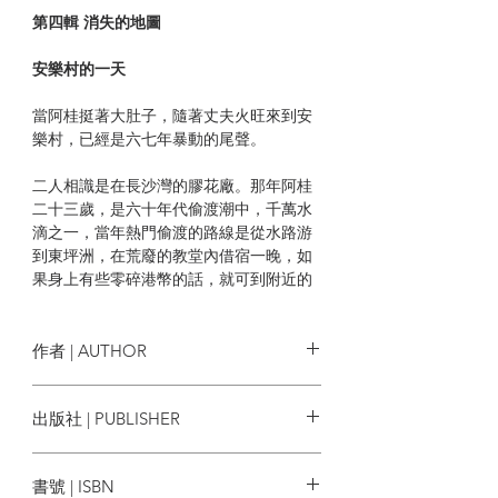
第四輯 消失的地圖
安樂村的一天
當阿桂挺著大肚子，隨著丈夫火旺來到安
樂村，已經是六七年暴動的尾聲。
二人相識是在長沙灣的膠花廠。那年阿桂
二十三歲，是六十年代偷渡潮中，千萬水
滴之一，當年熱門偷渡的路線是從水路游
到東坪洲，在荒廢的教堂內借宿一晚，如
果身上有些零碎港幣的話，就可到附近的
輝記士多買點麵包之類的乾糧充饑，否則
就跟大部份的偷渡客一樣，捱餓等待次日
一早到來的水警輪，將大家接到市區，登
作者 | AUTHOR
記領取身分證，然後成為勞動市場上一員
生力軍。
莊元生
出版社 | PUBLISHER
剛來港之時，阿桂人生路不熟，兼且沒有
熱血時報
親友在港，欠缺一切有形的支援，在街頭
書號 | ISBN
露宿了個多月，日間在膠花廠當雜工，晚