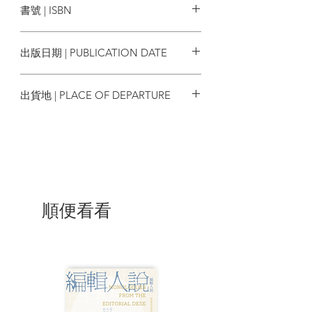
書號 | ISBN
一分鐘小說：最後一課
一件旗袍的故事
9789887110521
裁縫
出版日期 | PUBLICATION DATE
初吻
成人的童話：償命
2025/06
一分鐘小說：生意眼、馬場故事
出貨地 | PLACE OF DEPARTURE
用金錢買來的愛情
鬥撲克
香港
一分鐘小說：人壽保險、一則廣告、賣
鞋者言
小說雜誌編輯人和他的太太
黃先生與黄太太
敲詐
膠園紀事
順便看看
春治
烤鴨
李太白捉月
甘榜
酒與女人
蛇與貓
土橋頭