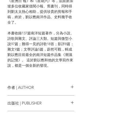
《星洲日 報》和《星期六》等，並跟新加
坡多位收藏家借閱小報、舊書刊，同時得
到劉太太熱心相助，提供珍貴的剪報和手
稿，終於，劉以鬯南洋作品、史料幾乎收
全了。
本書收錄137篇南洋短篇著作，分為小說、
詩歌與雜文、評論三大類。短篇與微型小
說97篇；難得一見的詩歌18首；影評8篇；
雜文9篇；文學評論5篇，蔚然可觀，輯成
劉以鬯目前最全的南洋短篇作品集《潮濕
的記憶》。 這於劉以鬯和他的文學寫作來
說，都是一個全新的發現。
| 目錄 |
編者序
輪子不斷地轉呀轉到了南洋（林方
作者 | AUTHOR
偉）
劉以鬯
出版社 | PUBLISHER
【輯一：短篇小說】
BOOK MATTER 本事出版
一分鐘小說：火災