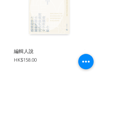
黑色愛情
巴刹裏的風波
康樂亭畔
椰風蕉雨
榴蓮糕與皮鞋
椰樹述趣
晚禮服
馬場喜劇
編輯人說
賣書者言
初戀
價格
價格
HK$158.00
HK$188.00
伊士邁
巴生河邊
老虎紙與兩顆心
父與子
斷臂記
惹蘭勿刹之夜
加入購物車
皇家山遇艷
出賣愛情
咖啡店閑談
柔佛來客
頭家
街戲