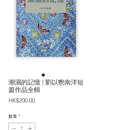
潮濕的記憶 | 劉以鬯南洋短
篇作品全輯
價
HK$200.00
格
數量
*