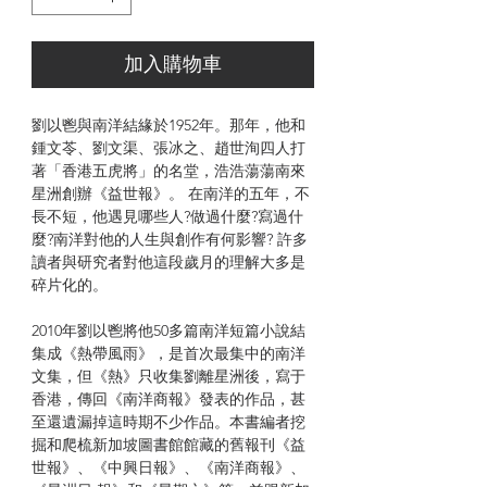
加入購物車
劉以鬯與南洋結緣於1952年。那年，他和
鍾文苓、劉文渠、張冰之、趙世洵四人打
著「香港五虎將」的名堂，浩浩蕩蕩南來
星洲創辦《益世報》。 在南洋的五年，不
長不短，他遇見哪些人?做過什麼?寫過什
麼?南洋對他的人生與創作有何影響? 許多
讀者與研究者對他這段歲月的理解大多是
碎片化的。
2010年劉以鬯將他50多篇南洋短篇小說結
集成《熱帶風雨》，是首次最集中的南洋
文集，但《熱》只收集劉離星洲後，寫于
香港，傳回《南洋商報》發表的作品，甚
至還遺漏掉這時期不少作品。本書編者挖
掘和爬梳新加坡圖書館館藏的舊報刊《益
世報》、《中興日報》、《南洋商報》、