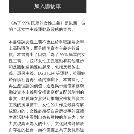
加入購物車
《為了 99% 民眾的女性主義》是以新一波
的全球女性主義運動為靈感的宣言。
本書強調女性主義不應止於爭取讓婦女攀
上高階職位，而是瞄準資本主義進行反
抗。本書提出了口號「為了 99% 民眾的女
性主義」，並將女性主義運動和其他進步
和反體制運動連結起來，包括反種族主
義、環保主義、LGBTQ+ 等運動，並團結
於保護社會再生產的旗幟下。本書探討了
再生產理論的價值，通過揭示無償家務勞
動被資本主義與父權家庭所支配與剝削的
事實，動員婦女參與到推翻父權制與資本
主義的抗爭當中。女性的工作是最具有解
放潛力的，女性必須從自身所從事的直接
生產活動中看到自身被壓抑的創造力，奮
力實現真正為人的生活、文化與潛能解放
而存在的社會，而不僅僅是為了反抗壓迫