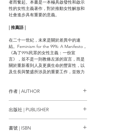
者而奮起。本書是一本極具啟發性和啟示
性的女性主義著作，對於推動女性解放和
社會進步具有重要的意義。
| 推薦語 |
在二十一世紀，未來是關於差異中的連
結。Feminism for the 99%: A Manifesto，
《為了99%民眾的女性主義：一份宣
言》，並不是一則教條左派的宣言，而是
關於重新看到人及更廣生命的豐富性，以
及生長與繁盛所涉及的重要工作，並致力
使其掙脫資本利潤的邏輯。因此，女性主
義不僅和生態社會主義密不可分，也必然
是反種族歧視和反各種形式壓迫的盟友。
作者 | AUTHOR
很高興看到「新左學社」翻譯並出版這本
適時的宣言。
作者
︰欽西亞．阿魯薩（Cinzia
出版社 | PUBLISHER
Arruzza）、提泰．巴塔查理亞（Tithi
——張君玫，東吳大學社會學系教授
Bhattacharya）、南茜．弗雷澤
星語者文化
（Nancy Fraser）
書號 | ISBN
這份宣言使當下女權運動超越個人主義的
譯者
： 樹林、Peng Yu、匡紅、田七、
畫地為牢，變為一種有著階級、種族等集