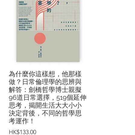
為什麼你這樣想，他那樣
做？日常倫理學的思辨與
解答：劍橋哲學博士親擬
96道日常選擇，519個延伸
思考，揭開生活大大小小
決定背後，不同的哲學思
考運作！
價
HK$133.00