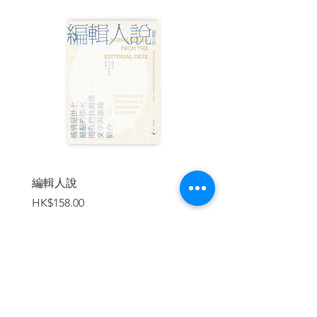
哪些時候我們可以接受破壞法律？
與其問「倫理哲學到底有什麼用」，不如
說，
每個日常決定，背後都有不同的倫理思維
在交互運作，缺一不可。
墮胎權╱動物與產品實驗╱好活VS.善終╱
參加無聊聚會的可能好處╱不參與政治活
動的後果╱多元成家╱商業競爭VS.弱肉強
食╱該不該遵守法律╱髒手難題╱跟在地
小農買農產品╱說謊時依循的規則╱懲罰
編輯人說
賣書者言
小孩的比例原則╱書呆子V.S手機成癮症╱
價格
價格
HK$158.00
HK$188.00
悲傷哭泣時該注意的事╱避免與危險動物
接觸的責任╱該不該疏遠難搞親戚╱胚胎
基因檢測╱受雇者的自由╱安樂死與自殺
╱公開政府機密文件╱粗魯的言論自由╱
拿閒錢來賭博╱男女同工同酬╱拒絕基改
的代價╱全球暖化╱好人做壞事╱人類是
加入購物車
萬物之靈嗎╱原住民的權利╱在匿名網戀
中謊報身家╱合法用藥╱心理健康誰來判