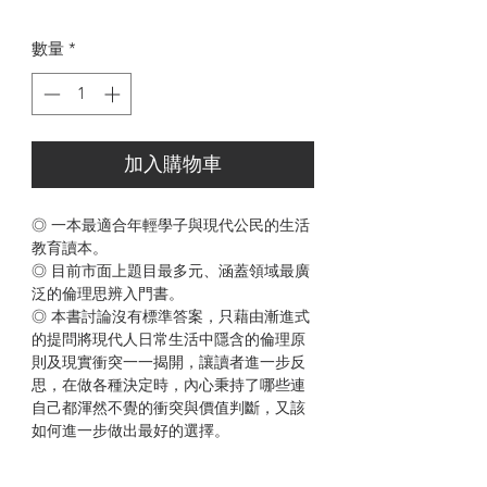
格
數量
*
加入購物車
◎ 一本最適合年輕學子與現代公民的生活
教育讀本。
◎ 目前市面上題目最多元、涵蓋領域最廣
泛的倫理思辨入門書。
◎ 本書討論沒有標準答案，只藉由漸進式
的提問將現代人日常生活中隱含的倫理原
則及現實衝突一一揭開，讓讀者進一步反
思，在做各種決定時，內心秉持了哪些連
自己都渾然不覺的衝突與價值判斷，又該
如何進一步做出最好的選擇。