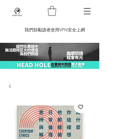
​我們鼓勵讀者使用VPN安全上網