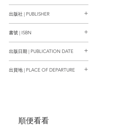
★ 當我們支持在地商品、自產自銷，是否
也可能傷害了地球遙遠一端的貧困生產
賽門‧隆斯塔夫 Simon Longstaff
出版社 | PUBLISHER
者，讓他們失去脫貧機會？
麥田出版
★ 我們都被教導「打小報告」絕非好事，
書號 | ISBN
但我們有對偷雞摸狗的同事忠誠的義務
嗎？如果他們的工作表現連帶拖累了我們
9789863447122
的工作成果呢？
出版日期 | PUBLICATION DATE
★ 假如安樂死不可能合法，有沒有哪種情
2019/11/28
況是你甘冒被起訴的風險也要協助他人死
出貨地 | PLACE OF DEPARTURE
亡？你該如何確定自己真正承擔了足夠的
責任？
台灣
★ 我們都知道身處公民社會，人人享有一
定程度的言論自由保障，也清楚某些言論
可能侵害人權。但言論讓人感覺不舒服，
是否確實等於造成傷害？當某人的言論讓
你覺得受到惡意侵犯，你認為你有同等權
順便看看
利讓對方不舒服嗎？
★ 一般說來，洩漏政府機密是違法的，但