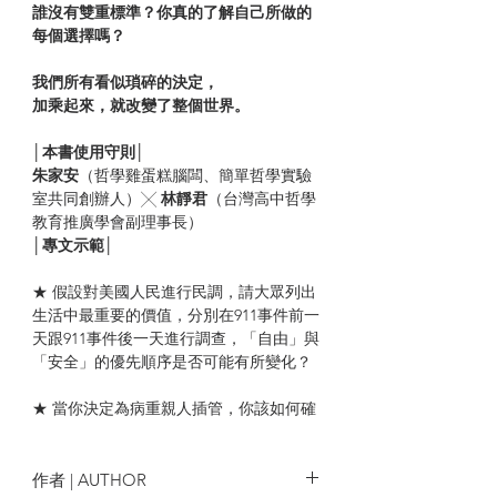
誰沒有雙重標準？你真的了解自己所做的
每個選擇嗎？
我們所有看似瑣碎的決定，
加乘起來，就改變了整個世界。
│本書使用守則│
朱家安
（哲學雞蛋糕腦闆、簡單哲學實驗
室共同創辦人）╳
林靜君
（台灣高中哲學
教育推廣學會副理事長）
│專文示範│
★ 假設對美國人民進行民調，請大眾列出
生活中最重要的價值，分別在911事件前一
天跟911事件後一天進行調查，「自由」與
「安全」的優先順序是否可能有所變化？
★ 當你決定為病重親人插管，你該如何確
定自己是在為對方延長生命，還是延長死
亡過程？
作者 | AUTHOR