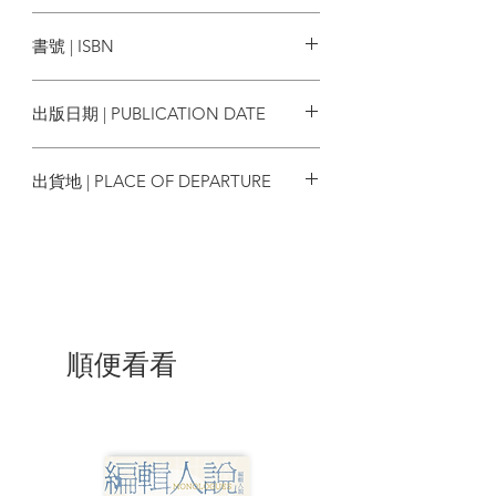
民粹主義的操弄，在數位科技的推波助瀾
臉譜
下，變得虛矯、混淆、模糊，充斥著謊言
書號 | ISBN
與扭曲，犧牲論述所需的從容解釋、引領
思辨的複雜性，歧見幾無容身之地。新聞
9789862356685
一發生，幾秒鐘內，立刻情緒炸裂，酸言
出版日期 | PUBLICATION DATE
循環，壓縮理性對話的空間。公眾語言難
敵機關算盡的「演算法」，擁有強大運算
2018/05/29
能力者，將握有最大的權力。
出貨地 | PLACE OF DEPARTURE
「我們的百姓於公於私，對政治都極感興
台灣
趣。在一般勞工身上，你也會發現他們對
於公共政策，不乏真知灼見……不像其他
人，我們雅典公民會為我們自己共同決
策，至少會設法獲致清晰的理解。我們並
不相信辯論會阻擋行動── 反倒是未經充
分辯論的施政，窒礙難行。」
順便看看
――修昔底德(Thucydides)，歷史學家
《紐約時報》執行長，前BBC總裁、
Channel 4執行長馬克．湯普森，2012年
秋，赴牛津大學主持探討公共語言、政治
與修辭的系列講座，獲得熱烈回響。本書