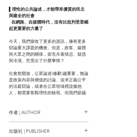
▌理性的公共論述，才能帶來優質的民主
與建全的社會
在網路、自媒體時代，沒有比批判受眾崛
起更重要的力量了
今天，我們接收了更多的資訊，擁有更多
辯論重大課題的機會。但是，政客、媒體
與大眾之間的關係，卻充斥著猜忌、疑惑
與冷漠。究竟出了什麼事情？
社會愈開放，公眾論述(修辭)越重要，無論
是政策內容與價值的討論、追求正義公平
的法庭辯論，或者在公眾領域裡說服他
人，都需要客觀理性的檢視。但我們卻越
來越不鼓勵價值觀不同的族群相互對話，
陶冶共通的語言，反倒希望箝制異議。
作者 | AUTHOR
政治人物為了擴張政黨勢力、圖牟私利；
媒體為了突破營收窘境，一意媚俗。公眾
馬克．湯普森 Mark Thompson
出版社 | PUBLISHER
語言，尤其是政治語言，難免意識形態、