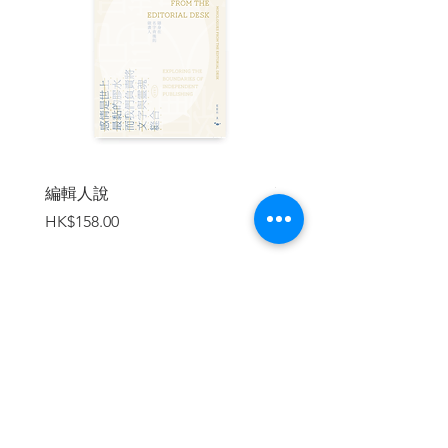
是這位資深媒體人近身觀察政壇近四十年
的所見所聞與所思。他從兩千五百年前細
數至今，旁徵博引修辭的重要性，以及玩
弄公眾語言對國家及個人所帶來的災難與
浩劫。
馬克．湯普森深切的提醒我們：如果沒有
正確的修辭，理性對話將不存在，再好的
法令也無法穩固脆弱的公眾領域。蓄積更
編輯人說
賣書者言
厚實的批判能量、建立健全的公民社會，
價格
價格
HK$158.00
HK$188.00
讓自己成為更好的民主政治主人，就必須
緊追不捨的探究事實，把公眾語言放進公
民教育的核心，讓每個人都有能力辨識在
公共平台閱讀到的資訊，客觀理性的陳述
意見。
加入購物車
| 目錄 |
▍各章簡介
第一章 迷失在字裡行間