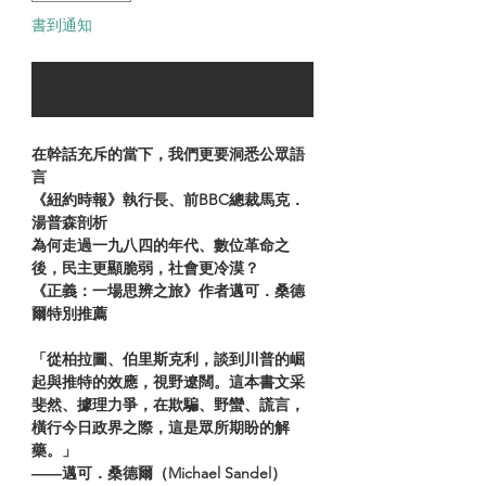
書到通知
可以訂購時通知我
在幹話充斥的當下，我們更要洞悉公眾語
言
《紐約時報》執行長、前BBC總裁馬克．
湯普森剖析
為何走過一九八四的年代、數位革命之
後，民主更顯脆弱，社會更冷漠？
《正義：一場思辨之旅》作者邁可．桑德
爾特別推薦
「從柏拉圖、伯里斯克利，談到川普的崛
起與推特的效應，視野遼闊。這本書文采
斐然、據理力爭，在欺騙、野蠻、謊言，
橫行今日政界之際，這是眾所期盼的解
藥。」
――邁可．桑德爾（Michael Sandel）