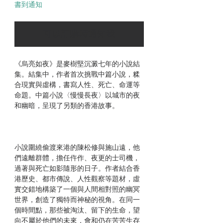
書到通知
可以訂購時通知我
《烏亮如夜》是麥樹堅沉澱七年的小說結
集。結集中，作者首次挑戰中篇小說，糅
合現實與虛構，書寫人性、死亡、命運等
命題。中篇小說〈慢慢長夜〉以城市的夜
和幽暗，呈現了另類的香港故事。
小說圍繞偷渡來港的陳松修與施山遠，他
們遠離群體，擔任仵作、夜更的士司機，
過著與死亡如影隨形的日子。作者結合香
港歷史、都市傳說、人性觀察等題材，虛
實交錯地構築了一個與人間相對照的幽冥
世界，創造了獨特而神秘的視角。在同一
個時間點，那些被淘汰、留下的生命，望
向不屬於他們的未來，會和仍在苦苦生存