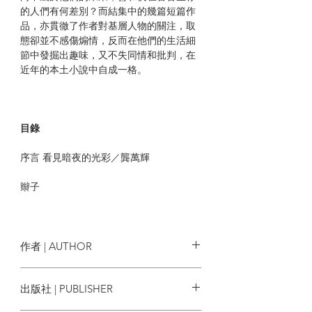
的人們有何差別？而結集中的幾篇短篇作
品，亦貫徹了作者對基層人物的關注，取
態卻並不感傷煽情，反而在他們的生活細
節中發掘出趣味，又不失同情和批判，在
近年的本土小說中自成一格。
目錄
序言 看見暗夜的光彩／龔萬輝
辮子
塘中魚
報恩
作者 | AUTHOR
提款記
麥樹堅
出版社 | PUBLISHER
原美