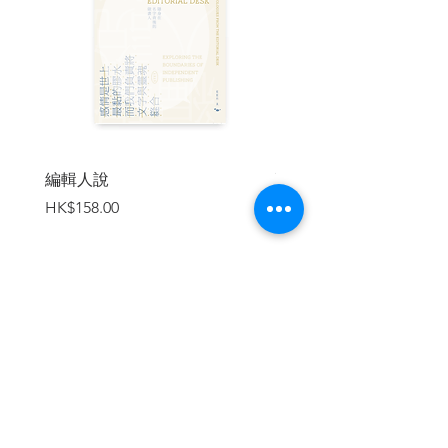
選》、《華文文學百年選》（香港卷）
等。曾獲新紀元全球華文青年文學獎、大
學文學獎、香港藝術發展獎藝術新進獎
（文學創作）、中文文學創作獎及中文文
學雙年獎等。
編輯人說
賣書者言
價格
價格
HK$158.00
HK$188.00
加入購物車