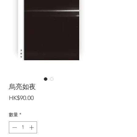
烏亮如夜
價
HK$90.00
格
數量
*