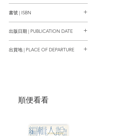
與線上的第一手採訪，以五個月的時間，
春山出版
穿梭被占領的城市、邊界、收容家庭跟德
書號 | ISBN
國街頭等多個場域記錄時代。結合戰爭罪
行、難民潮、資訊戰與經濟能源等角度，
9786269612932
立體呈現這場現代混合戰的樣貌；並透過
出版日期 | PUBLICATION DATE
多組人物訪談，看見在戰火中「被隱形」
的人與動物，烏克蘭公民為了保衛主權與
2022/08/16
自由所做的多年準備、犧牲和生命經歷，
出貨地 | PLACE OF DEPARTURE
以及為了守護新世代、存續國族文化不被
戰爭摧毀而做的種種努力。同時也反身自
台灣
問：如果有日臺灣面臨這樣的「烏克蘭」
時刻，相關的準備與意志是否已經到位？
本書是我們理解烏克蘭這場「不可能」戰
爭的起點，更是臺灣面對未來的重要借
鏡。
順便看看
「如同世界上許多民族與國家，烏克
蘭的千年歷史等同一部傷痛史，而這些不
堪的記憶與創傷經常與俄羅斯直接相關。
一九八六年，人類歷史上最大的核電事故
「車諾比核災」在距離基輔北部一百五十
公里的普里皮亞季（Pripyat）鎮爆發，彼