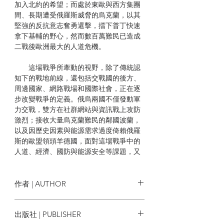
加入北約的希望；而處於東歐與西方集團
間、長期遭受俄羅斯威脅的烏克蘭，以其
堅強的反抗意志奮勇還擊，擋下普丁快速
拿下基輔的野心，然而數百萬難民已造成
二戰後歐洲最大的人道危機。
這場戰爭所牽動的視野，除了傳統認
知下的戰地前線，還包括交戰國的後方、
周邊國家、網路戰場和國際社會，正在逐
步改變戰爭的定義。俄烏兩國不僅發動軍
力交戰，雙方在社群網站與資訊戰上攻防
激烈；接收大量烏克蘭難民的鄰國波蘭，
以及因歷史因素與能源需求過度倚賴俄羅
斯的歐盟領頭羊德國，面對這場戰爭中的
人道、經濟、國防與能源安全等課題，又
如何與普丁的極權勢力對抗，重整國內外
秩序？同時，世界的目光也轉向與烏克蘭
有著相似處境的臺灣，我們是否有足夠的
作者 | AUTHOR
韌性面對鄰近極權在當代發動的混合戰？
劉致昕, 楊子磊, 《報導者》團隊
出版社 | PUBLISHER
《報導者》記者與編輯團隊透過實地