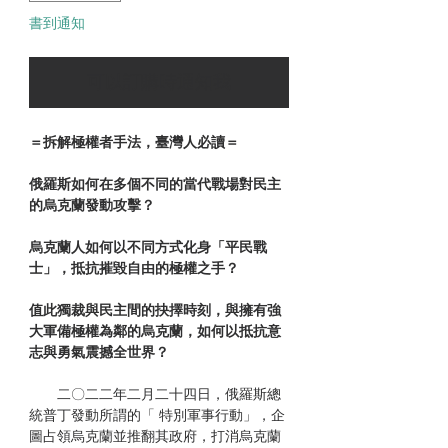
書到通知
可以訂購時通知我
＝拆解極權者手法，臺灣人必讀＝
俄羅斯如何在多個不同的當代戰場對民主
的烏克蘭發動攻擊？
烏克蘭人如何以不同方式化身「平民戰
士」，抵抗摧毀自由的極權之手？
值此獨裁與民主間的抉擇時刻，與擁有強
大軍備極權為鄰的烏克蘭，如何以抵抗意
志與勇氣震撼全世界？
二〇二二年二月二十四日，俄羅斯總
統普丁發動所謂的「 特別軍事行動」，企
圖占領烏克蘭並推翻其政府，打消烏克蘭