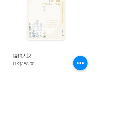
時蘇聯政府粉飾太平的態度與官僚的顢頇
作為，為烏克蘭帶來難以估算的人員、財
產與生態損失。時序再往前轉，一九三二
年，為達成「農業集體化」政策的生產目
標，史達林在『歐洲糧倉』烏克蘭造成大
饑荒（Holodomor），兩年間有數百萬烏
克蘭人因饑餓而亡，在南方港城奧德薩，
當地農民啃食樹皮和昆蟲的同時，只能眼
睜睜看著自家種的麥糧往外地運送。這些
編輯人說
賣書者言
難以抹滅的悲哀與傷痕，都藉由不同的形
價格
價格
HK$158.00
HK$188.00
式一代又一代傳續下來，深埋在今天烏克
蘭人的意識裡……《報導者》團隊所訪談
的主角，從瑜伽老師、社運分子、銷售經
理、程式設計師到脫口秀演員，是普遍存
在於每個社會中堅的『平民戰士』。烏克
蘭所經歷的每一次苦難與掙扎，正是因為
加入購物車
有他們的抵抗，才給予其他烏克蘭人持續
為未來奮鬥的勇氣和希望。」——徐裕軒
（外貿協會基輔臺貿中心主任）
專文導讀