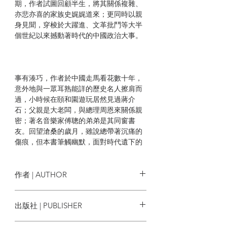
期，作者試圖回顧半生，將其關係複雜、
亦悲亦喜的家族史娓娓道來；更同時以親
身見聞，穿梭於大躍進、文革批鬥等大半
個世紀以來撼動著時代的中國政治大事。
事有湊巧，作者於中國走馬看花數十年，
意外地與一眾耳熟能詳的歷史名人擦肩而
過，小時候在頤和園遊玩居然見過蔣介
石；父親是大老闆，與總理周恩來關係親
密；著名音樂家傅聰的弟弟是其同窗書
友。回望滄桑的歲月，雖說總帶著沉痛的
傷痕，但本書筆觸幽默，面對時代遺下的
風霜，卻反而開了時代的玩笑，其大智若
愚的逆境處世之道，令此書儼如一部以中
國近代史為舞台的《阿甘正傳》。
作者 | AUTHOR
嚴亢泰
出版社 | PUBLISHER
| 作者簡介 |
CUP出版