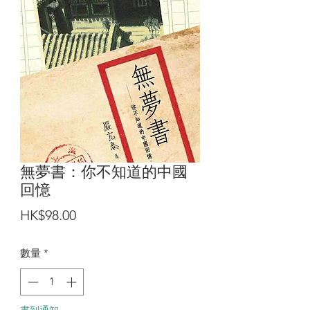
無夢書：你不知道的中國
回憶
價
HK$98.00
格
數量
*
書到通知