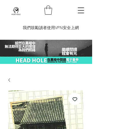
​我們鼓勵讀者使用VPN安全上網