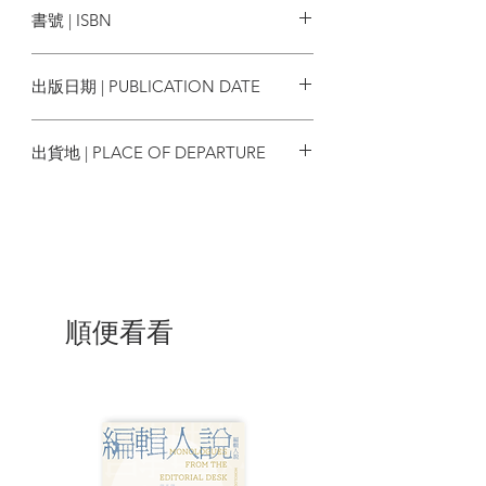
書號 | ISBN
嚴亢泰，生於上海，曾於北京電台工作，
一九七五年赴倫敦加入BBC，監製節目多
9789881301734
以哲學、文學及藝術為題，並任語言主
出版日期 | PUBLICATION DATE
管，至今逾二十年。
2015/07
出貨地 | PLACE OF DEPARTURE
香港
順便看看