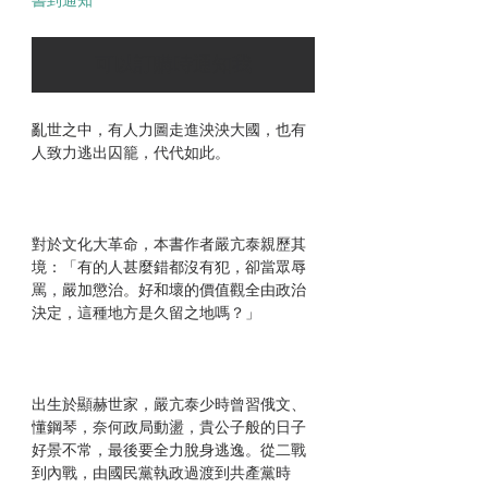
可以訂購時通知我
亂世之中，有人力圖走進泱泱大國，也有
人致力逃出囚籠，代代如此。
對於文化大革命，本書作者嚴亢泰親歷其
境：「有的人甚麼錯都沒有犯，卻當眾辱
罵，嚴加懲治。好和壞的價值觀全由政治
決定，這種地方是久留之地嗎？」
出生於顯赫世家，嚴亢泰少時曾習俄文、
懂鋼琴，奈何政局動盪，貴公子般的日子
好景不常，最後要全力脫身逃逸。從二戰
到內戰，由國民黨執政過渡到共產黨時