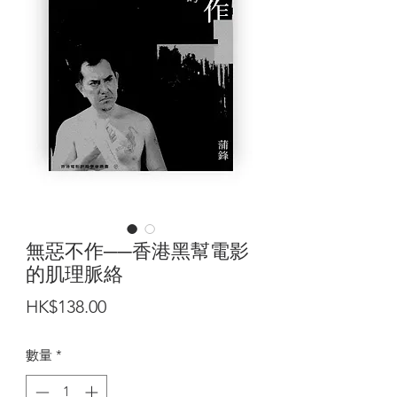
無惡不作──香港黑幫電影
的肌理脈絡
價
HK$138.00
格
數量
*