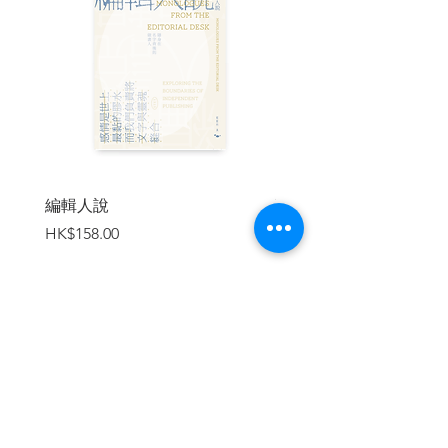
由黑幫到貪污警察的《雷洛傳》
與《跛豪》相關的電影，除了有原班人馬
製作的兩集《上海皇帝》，另一部來頭也
甚大的則是王晶、向華勝監製，劉國昌導
演、陳文強編劇的兩集電影《五億探長雷
洛傳(雷老虎)》(1991)和《五億探長雷洛傳
II之父子情仇》(1991)。雷洛是影射真實的
總華探長呂樂，這個人物在《跛豪》中也
有出現，那就是曾江飾演的貪污探長「雷
編輯人說
賣書者言
老虎」雷覺天。《五億探長雷洛傳》則把
價格
價格
HK$158.00
HK$188.00
他寫成另一個黑道傳奇。影片由雷洛(劉德
華飾)出警察學堂講起。他起初十分正直，
不肯貪污。除了在警隊內受到排擠，也因
為沒有錢而被女朋友阿霞(邱淑貞飾)的父親
瞧不起，阻止他們交往。他終在同鄉的探
長陳統(關海山飾)開導下，開始收黑錢，而
加入購物車
且既然決定了收黑錢，便誓言要成為收得
最多的一個。在他的貪污「發跡史」上，
遇到的大敵是另一華探長顏同(秦沛飾)。顏
同恃着識英文可以和英國上司打交道，向
來趾高氣揚，與雷洛早有過節。後來二人