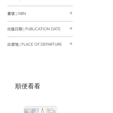
第三章 忠奸分明的日本黑幫片
香港電影評論學會
第四章 尚待成形的香港黑幫片
書號 | ISBN
第五章 張徹對黑幫片類型的開拓
第六章 實錄揭秘式黑幫片的出現
9789628271795
第七章 《英雄本色》和浪漫黑幫片
出版日期 | PUBLICATION DATE
第八章 黑幫片的跨越類型發展
第九章 《跛豪》與梟雄傳奇
2022/03
第十章 《古惑仔》系列與「反黑幫片」
出貨地 | PLACE OF DEPARTURE
第十一章 杜琪峯對黑幫片領域的拓展
第十二章 黑白難分的臥底黑幫片
香港
第十三章 香港黑幫片的式微
第十四章 「大佬」與「二哥」──香港黑
幫片的一個分析架構
附錄1 《大決鬥》和吳宇森《英雄本色》
附錄2 圈出圈入──「大圈仔」在香港黑幫
片的敍事功能
順便看看
附錄3 香港黑幫片的「夜壺論」的來源
| 內容節錄 |