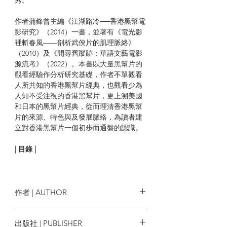
作者蒲鋒曾主編《江湖路冷──香港黑幫電
影研究》（2014）一書，並著有《電光影
裡斬春風——剖析武俠片的肌理脈絡》
（2010）及《閒尋舊蹤跡：華語文藝電影
源流考》（2022）。本書以大量黑幫片的
觀看經驗作分析研究基礎，作者不單觀看
人所共知的香港黑幫片經典，也觀看少為
人知不受注視的香港黑幫片，更上溯美國
和日本的黑幫片經典，從而理清香港黑幫
片的來源、特色與及發展脈絡，為讀者建
立對香港黑幫片一個初步而通盤的認識。
| 目錄 |
｜目錄｜
作者 | AUTHOR
前言
第一章 美國黑幫片的歷史經驗
蒲鋒
出版社 | PUBLISHER
第二章 中國的幫會文化及香港的幫會活動