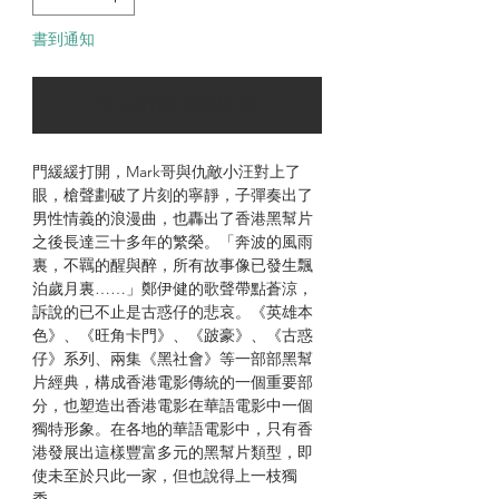
書到通知
可以訂購時通知我
門緩緩打開，Mark哥與仇敵小汪對上了
眼，槍聲劃破了片刻的寧靜，子彈奏出了
男性情義的浪漫曲，也轟出了香港黑幫片
之後長達三十多年的繁榮。「奔波的風雨
裏，不羈的醒與醉，所有故事像已發生飄
泊歲月裏……」鄭伊健的歌聲帶點蒼涼，
訴說的已不止是古惑仔的悲哀。《英雄本
色》、《旺角卡門》、《跛豪》、《古惑
仔》系列、兩集《黑社會》等一部部黑幫
片經典，構成香港電影傳統的一個重要部
分，也塑造出香港電影在華語電影中一個
獨特形象。在各地的華語電影中，只有香
港發展出這樣豐富多元的黑幫片類型，即
使未至於只此一家，但也說得上一枝獨
秀。