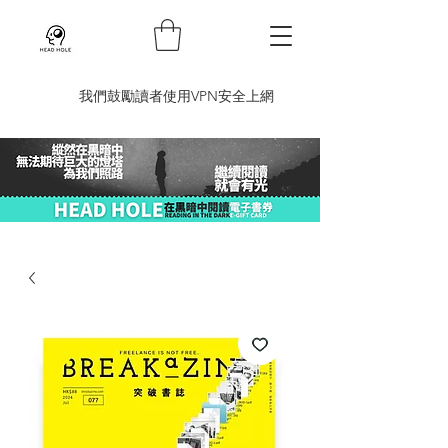
​我們鼓勵讀者使用VPN安全上網