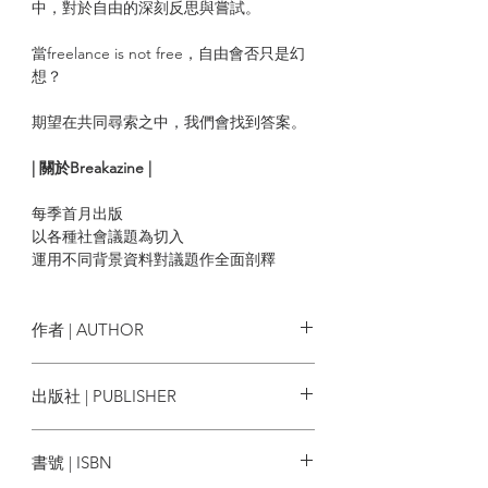
中，對於自由的深刻反思與嘗試。
當freelance is not free，自由會否只是幻
想？
期望在共同尋索之中，我們會找到答案。
| 關於Breakazine |
每季首月出版
以各種社會議題為切入
運用不同背景資料對議題作全面剖釋
走訪散落城市不同角落的生命故事
展現細緻的人文關懷
培養瞭解他人、真誠思辨的公民價值
作者 | AUTHOR
Breakazine創作團隊
出版社 | PUBLISHER
突破出版社
書號 | ISBN