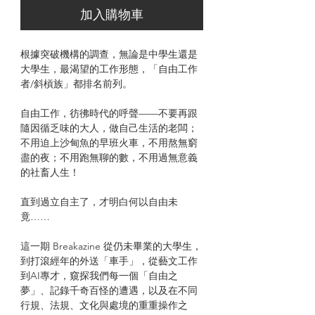
加入購物車
根據突破機構的調查，無論是中學生還是
大學生，最渴望的工作形態，「自由工作
者/斜槓族」都排名前列。
自由工作，彷彿時代的呼聲——不要再跟
隨因循乏味的大人，做自己生活的老闆；
不用迫上沙甸魚的早班火車，不用熬無窮
盡的夜；不用跑無聊的數，不用過無意義
的社畜人生！
直到過立自主了，才明白何以自由未
竟……
這一期 Breakazine 從仍未畢業的大學生，
到打滾經年的外送「車手」，從藝文工作
到AI專才，窺探我們每一個「自由之
夢」、記錄千奇百怪的遭遇，以及在不同
行規、法規、文化與處境的重重操作之