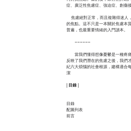
症、廣泛性焦慮症、強迫症、創傷
焦慮絕對正常，而且複雜得迷人，
的焦點。這不只是一本關於焦慮本
普遍，也最重要情緒的入門讀本。
======
當我們懂得想像憂鬱是一種疼痛
反映了我們潛在的焦慮之後，我們才
紀六大煩惱的社會根源，建構適合
潔
| 目錄 |
目錄
配圖列表
前言
第一章 什麼是焦慮？