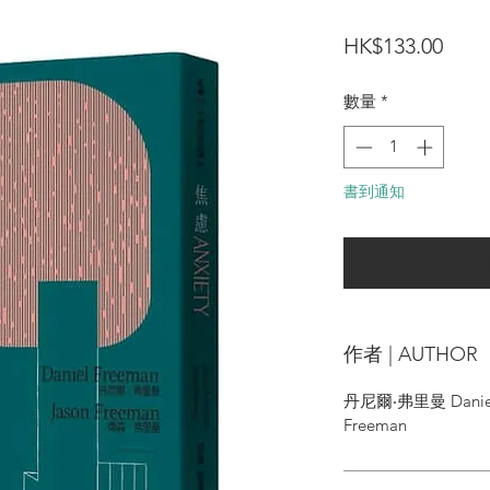
價
HK$133.00
格
數量
*
書到通知
可以訂
作者 | AUTHOR
丹尼爾‧弗里曼 Daniel
Freeman