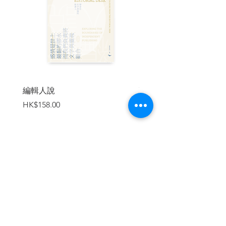
曉虹（作家，香港浸會大學人文及創作系
副教授）
一、在裡面
二、永遠與一天
三、為甚麼靠那麼近
四、亂流
五、在遠方
六、十九根
編輯人說
賣書者言
七、你可以抬起頭了
價格
價格
HK$158.00
HK$188.00
八、製圖
跋
| 內容節錄 |
加入購物車
〈在裡面〉
那段日子適逢廉價機票的盛世，幾乎每日
每夜都能看見機票網站的廣告攻勢或同學
正身處台灣日本韓國，那時阿傑開始染上
日本癮。那本質上與煙癮賭癮無異，為甚