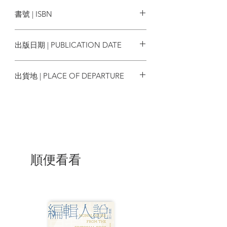
木馬文化
書號 | ISBN
好評推薦
9786263140707
「在這本書裡，語言有時被寄望為燃
出版日期 | PUBLICATION DATE
燒彈，可以遠遠地投擲出去，延續革命的
力量。」— 謝曉虹
2022/01/05
出貨地 | PLACE OF DEPARTURE
「他寫出了香港人的隱隱的憤恨、自
嘲與無奈，也讓我聯想到寫《鬥陣俱樂
台灣
部》的帕拉尼克。」— 黃崇凱
「我非常喜歡《煙街》——不只是一
般的喜歡，還是私心深深地喜歡。」—張
亦絢
順便看看
| 目錄 |
推薦序一：〈我們臉孔的巨大素描〉／張
亦絢（小說家）
推薦序二：〈一種少數文學的逃逸〉／謝