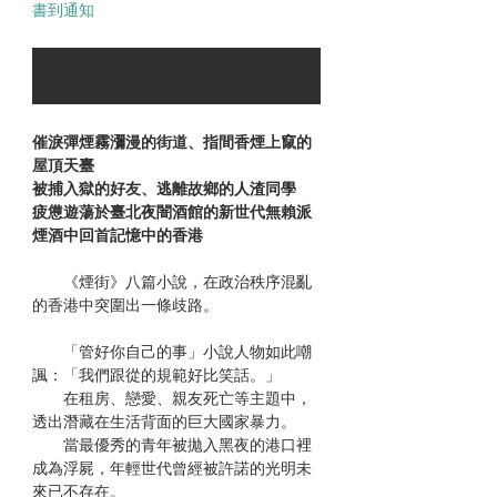
書到通知
可以訂購時通知我
催淚彈煙霧瀰漫的街道、指間香煙上竄的
屋頂天臺
被捕入獄的好友、逃離故鄉的人渣同學
疲憊遊蕩於臺北夜闇酒館的新世代無賴派
煙酒中回首記憶中的香港
《煙街》八篇小說，在政治秩序混亂
的香港中突圍出一條歧路。
「管好你自己的事」小說人物如此嘲
諷：「我們跟從的規範好比笑話。」
在租房、戀愛、親友死亡等主題中，
透出潛藏在生活背面的巨大國家暴力。
當最優秀的青年被拋入黑夜的港口裡
成為浮屍，年輕世代曾經被許諾的光明未
來已不存在。