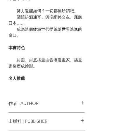
努力還能如何？一切都無所謂吧。
酒館拚酒通宵、沉溺網路交友、廉航
日本……
成為這個疲憊世代從荒誕世界逃逸的
窗口。
本書特色
封面、封底插畫由香港漫畫家、插畫
家柳廣成繪製。
名人推薦
香港作家 謝曉虹
臺灣小說家 張亦絢
作者 | AUTHOR
共同推薦
李癸雲、言叔夏、張惠菁、黃崇凱、
沐羽
出版社 | PUBLISHER
廖偉棠
（依筆畫順序排列）