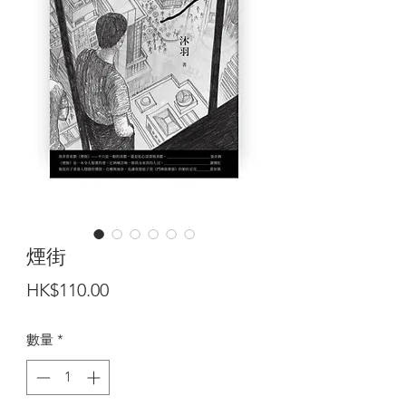
煙街
價
HK$110.00
格
數量
*