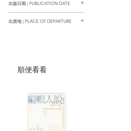
出版日期 | PUBLICATION DATE
食文化最為接近民生的部分。前者是表，
關乎情感與日常的儀式；後者是裏，確實
2023/01/07
是紛呈的「好吃」所在。
出貨地 | PLACE OF DEPARTURE
——葛亮
台灣
//
香港飲食文化近半個世紀的流變，油鹽醬
醋之餘，歷史惘惘的威脅
——革命與抗戰，內戰與南遷，離散與回
順便看看
歸——
未嘗或已，悲歡故事由此展開。
本書從粵港茶點出發，寫了葉鳳池、榮貽
生、陳五舉、戴鳳行、露露等五代廚師的
滄桑跌宕，更以廚師榮貽生傳奇的一生貫
穿全書梗概，取廣州、香港雙城為背景，
透過飲食寫人的內在世界與細膩情感，復
以食物勾勒出清末、抗戰、新中國誕生、