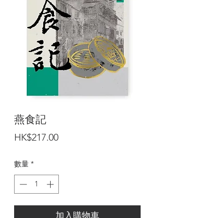
燕食記
價
HK$217.00
格
數量
*
加入購物車