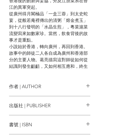
香港後的創新與妥協，旁及江浙菜系在香
江的異軍突起。
從廣州得月閣極品「一盒三蓉」到太史蛇
宴，從般若庵裡傳出的清粥「熔金煮玉」
到十八行發明的「水晶生煎」，粵菜滬菜
流變寫來如數家珍。當然，飲食背後的故
事才是重點。
小說始於香港，轉向廣州，再回到香港。
故事中的師徒二人各自成為廣州和香港部
分的主要人物。葛亮描寫這對師徒如何從
結識到發生齟齬，又如何相互應和，終生
不悔，令人動容。
禮失求諸野。民國到共和國，仁人志士、
政客梟雄奉主義、信仰之名大肆鬥爭，斵
作者 | AUTHOR
喪多少身家性命。比起大人先生盤踞的政
壇官場，師徒二人的廚房反而成了最乾淨
葛亮
出版社 | PUBLISHER
的地方。
——王德威（美國哈佛大學Edward C.
麥田出版
Henderson講座教授）
書號 | ISBN
9786263103580
所以「飲茶」和「點心」，可謂是嶺南飲