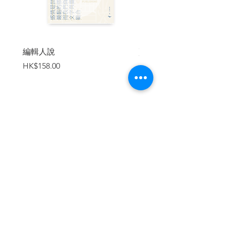
改革開放等時代的風起雲湧與街頭巷尾的
雜談軼事。
從廣州到香港，榮貽生、陳五舉這雙師徒
交會的人們——太史向翃胤、七少爺向錫
編輯人說
賣書者言
堃、大少奶奶何頌瑛、榮慧生、葉鳳池、
價格
價格
HK$158.00
HK$188.00
音姑姑、音姑丈、司徒雲重、司馬先生、
謝醒等各色人物，這是他們的「雙城
記」。雙城中的芸芸眾生，時而奢華；時
而衰頹，他們於世浮浮沉沉，看盡繁花盛
世，也順應乖舛人生，不論如意或失意，
食物終將成為支撐精神的唯一，舉凡蓮蓉
加入購物車
月餅、水晶蝦餃、熔金煮玉、傍林鮮、三
蛇會、龍鳳會、菊花鱸魚、太史豆
腐……，在在牽繫著他們的命運。
故事呈現出飲食在時代的磨礪中成為一枚
切片，質地淳厚，卻蘊含著日積月累的苦
辣酸甜。它的邊緣確實鋒利，還帶著新鮮
繼續瀏覽
的血跡，都是瞬間割裂的痕跡，當下必然
銳痛，疤痕則成為美麗的裂縫。在切片