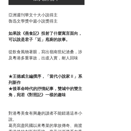
亞洲週刊華文十大小說得主
魯迅文學獎中篇小說獎得主
如果說《燕食記》投射了什麼寓言面向，
可以說是君子「近」庖廚的故事。
從飲食風物著眼，寫出嶺南世紀滄桑，涉
及粵港多重掌故，出虛入實，耐人回味
★王德威主編撰序，「當代小說家Ⅱ」系
列新作
★後革命時代的抒情紀事，雙城中的雙主
角，宛若《對照記》一樣的趣味
對港粵美食有興趣的讀者不能錯過這本小
說。
葛亮寫盡民國以來粵菜的掌故傳奇、南渡