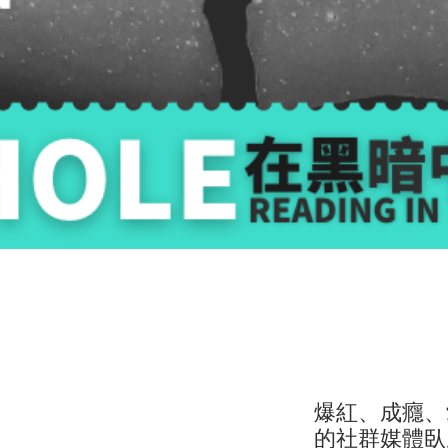
爆紅、成癮、
的社群媒體臥