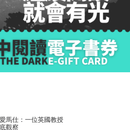
愛馬仕：一位英國教授
底觀察