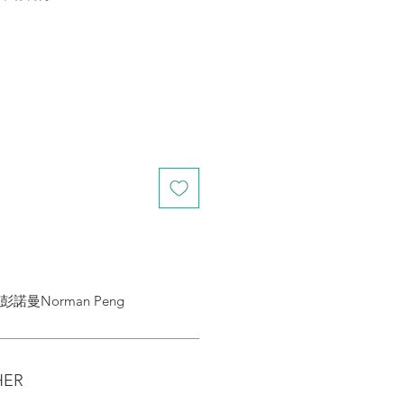
, 彭諾曼Norman Peng
HER