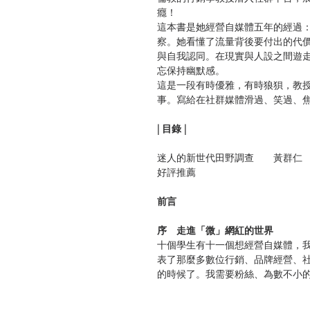
癮！
這本書是她經營自媒體五年的經過
察。她看懂了流量背後要付出的代
與自我認同。在現實與人設之間遊
忘保持幽默感。
這是一段有時優雅，有時狼狽，教
事。寫給在社群媒體滑過、笑過、
| 目錄 |
迷人的新世代田野調查 黃群仁
好評推薦
前言
序 走進「微」網紅的世界
十個學生有十一個想經營自媒體，
表了那麼多數位行銷、品牌經營、
的時候了。我需要粉絲、為數不小
第1章 初來乍到