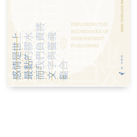
到一些廠商的合作邀約，尤其是來自奢華餐廳
提供價值不菲的餐點。某個月我統計了一下，
千兩百四十元。儘管餐點是免費的，但身為微
酬。
到孤獨。有些人可能因競爭或分歧與伴侶產生
實情感的空缺。粉絲不再只是螢幕上的名字，
，從活動相遇到尋求建議，線上與線下的連結
當網紅嗎？穿梭於兩個截然不同的世界，切換
生命不會闖入這麼多形形色色的靈魂。
質財富可能煙消雲散，甚至一夕之間被奪走，
，誰也無法剝奪的資產。無論是留學、移民，