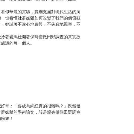
：看似華麗的實驗，實則充滿對現代生活的洞
價，也看懂社群媒體如何改變了我們的價值觀
走，她試著不違心地參與，不失真地觀察，不
授拎著愛馬仕開著保時捷做田野調查的真實故
焦慮過的每一個人。
我好奇：「要成為網紅真的很難嗎？」既然發
社群媒體的學術論文，該是親身做個田野調查
的粉絲！