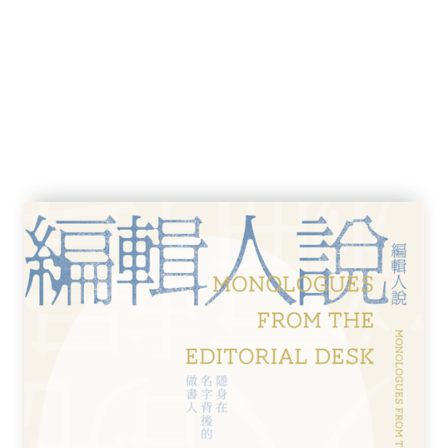
多人看到我的造型理念。除了個人興趣之外，
注，開展合作機會。然而真正開始經營後，我
小的落差。
飯店的咖啡廳不僅有優質的環境和服務，還有
、奢華的裝潢和特別的歷史氛圍。這主題讓我
們喜歡透過我的分享了解這些高級場所，也有
他們也開始嘗試這種小奢華體驗。
讓畫面更加吸引人，我們買了輛保時捷敞篷跑
現拍攝愛馬仕包包能讓後台數據顯著提升。為
該有的配件工具自然一個也不能少！
米其林餐廳，朋友還以為我超級有錢。不只是
在精心打造的幻象裡，忘了哪部分才是真實人
實中可能只是有個髒亂小房間的灰姑娘。