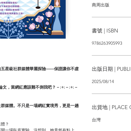
商周出版
書號 | ISBN
9786263905993
出版日期 | PUBLI
的五星級社群媒體華麗探險——保證讓你不虛
2025/08/14
論文，當網紅應該難不倒我吧？－:+:－:+:－
社群媒體。不只是一場網紅實境秀，更是一趟
出貨地 | PLACE 
台灣
媒體？
展開一場臥底實驗。沒想到，她竟然有點上