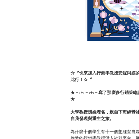
☆〞快來加入行銷學教授安妮阿姨
此行！☆〞
★－:+:－:+:－寫了那麼多行銷策略
★
大學教授隱姓埋名，親自下海經營
自我發現與重生之旅。
為什麼十個學生有十一個想經營自
倫敦的行銷學教授潛入社群平台，