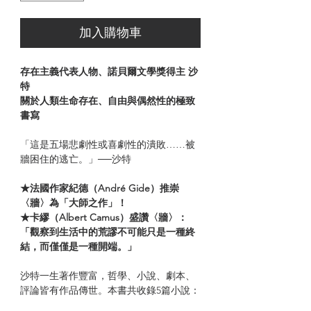
加入購物車
存在主義代表人物、諾貝爾文學獎得主 沙
特
關於人類生命存在、自由與偶然性的極致
書寫
「這是五場悲劇性或喜劇性的潰敗……被
牆困住的逃亡。」──沙特
★法國作家紀德（André Gide）推崇
〈牆〉為「大師之作」！
★卡繆（Albert Camus）盛讚〈牆〉：
「觀察到生活中的荒謬不可能只是一種終
結，而僅僅是一種開端。」
沙特一生著作豐富，哲學、小說、劇本、
評論皆有作品傳世。本書共收錄5篇小說：