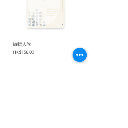
透過沙特筆下的精采故事，我們將發現，
存在主義關心的議題至今仍未過時，生命
的偶然與荒謬，各種苦悶、焦慮、絕望和
孤單，乃至於追求真實的自我，依然是每
個時代人類不斷面對的課題。
編輯人說
賣書者言
價格
價格
HK$158.00
HK$188.00
專文導讀
耿一偉│臺北藝術大學戲劇系兼任助理教
授
「在這個時代，閱讀沙特小說的意義為
何？……網路的世界，更像是最後一篇小
加入購物車
說〈一個領袖的童年〉的當代版，讓人落
入人云亦云的破碎價值觀，我們越來越不
會選擇，我們有的只是別人轉貼別人推薦
的選擇。當代世界沒有牆，不是牆不存
在，而是螢幕就是一道牆，只是我們忽略
了這個基本事實而已。」