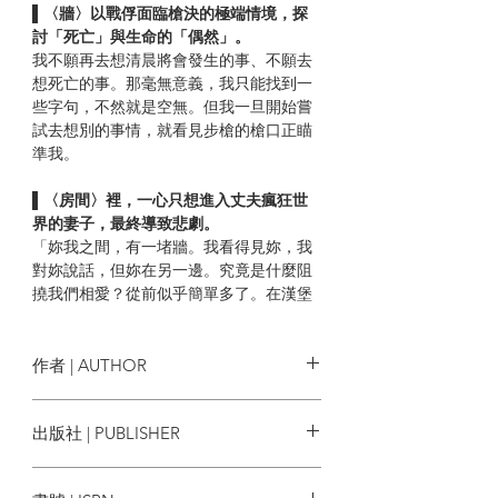
▌〈牆〉以戰俘面臨槍決的極端情境，探
討「死亡」與生命的「偶然」。
我不願再去想清晨將會發生的事、不願去
想死亡的事。那毫無意義，我只能找到一
些字句，不然就是空無。但我一旦開始嘗
試去想別的事情，就看見步槍的槍口正瞄
準我。
▌〈房間〉裡，一心只想進入丈夫瘋狂世
界的妻子，最終導致悲劇。
「妳我之間，有一堵牆。我看得見妳，我
對妳說話，但妳在另一邊。究竟是什麼阻
撓我們相愛？從前似乎簡單多了。在漢堡
市的時候。」「對。」愛芙悲傷地說。又
是漢堡市。他從不提及他們真正的過往。
他們兩個都沒去過漢堡市。
作者 | AUTHOR
▌希臘神話中〈黑若斯達特斯〉的事蹟，
沙特Jean-Paul Sartre
出版社 | PUBLISHER
竟讓準備持槍殺人的他領悟存在的意義？
我身上帶著槍，它能發出巨響、引起轟
商周出版
動。但我的自信心不再是由它而來，而是