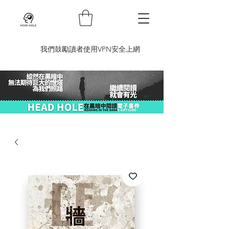
​我們鼓勵讀者使用VPN安全上網