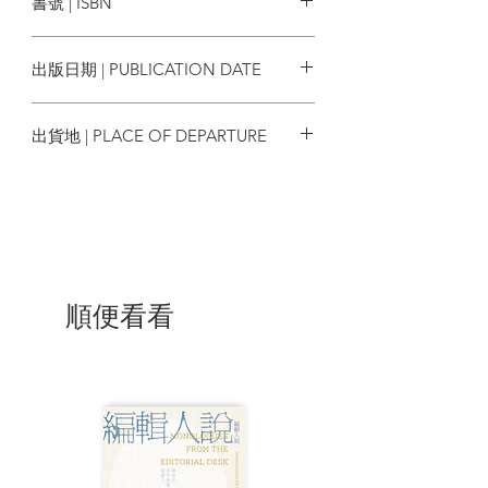
書號 | ISBN
來自我自己──我就是槍枝、炸藥與砲彈的
一份子……有一天，當我陰暗的一生抵達
9786263184305
終點時，我會爆炸迸發，用一道像鎂光一
出版日期 | PUBLICATION DATE
樣激烈而短暫的火光，照亮全世界。
2022/10/06
▌一段〈親密關係〉裡，究竟「性」比較
出貨地 | PLACE OF DEPARTURE
重要，還是「愛」？
他對我說：「妳會來的！」雙眼炯炯有
台灣
神。「妳會搬到我家，我要妳完全屬於
我。」我討厭他試圖催眠我時的眼神，他
搓揉著我的手臂，當我看著那雙眼睛時，
我總想到他的胸毛。妳會過來，我要妳完
全屬於我。他怎麼能說這種話？我又不是
狗。
順便看看
▌〈一個領袖的童年〉，充滿了對自我、
父母、他人及社會的質疑與困惑……
「我以後也會成為領袖嗎？」呂希昂問
道。「當然，我的孩子，我是為了這個原
因而生你的。」「那我會指揮誰？」「這
個嘛，等我死了之後，你就會是我工廠的
老闆，你會指揮我的工人們。」