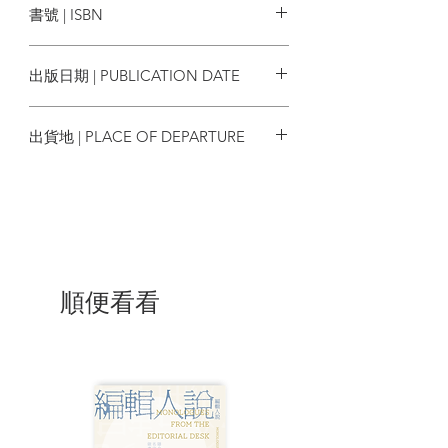
書號 | ISBN
人狗關係 64
4718009463646
圖片版權 96
出版日期 | PUBLICATION DATE
| 內容節錄 |
2025/03/20
出貨地 | PLACE OF DEPARTURE
第一章
狗的演化
香港
左頁這兩隻可愛親人的小狗雖然外形差異
這麼大，但牠們的祖先在數千年前都是體
型跟成年人一樣大的狼。從狼到狗是一段
不可思議的演化過程，和狗本身同樣奇
妙，雖然演化初期階段目前還不為人知，
順便看看
比如石器時代的狼是否曾徘徊在人類定居
處附近撿拾剩飯剩菜維生？還是會跟人類
像夥伴一樣共同狩獵？但人類的育種繁
殖，尤其是在過去數百年這方面的工作，
創造了犬類多樣的外型，這是在其他物種
上沒有過的。