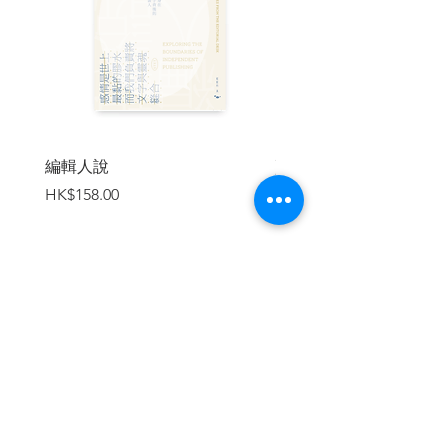
雖然就生物學來看，狗不是一個獨立物
種。正規來說，犬類依然被視為狼（Canis
lupus）的亞種，這是源自恐龍滅絕不久後
的一個狼祖先的支系。「家犬」（Canis
lupus familiaris）還保留著許多狼的特性，
像是偏好群居生活等，不過從數量遠大於
寵物犬的遊蕩犬（free-ranging）的群聚
習性，顯示原始天性已經有很大變化。
編輯人說
賣書者言
價格
價格
HK$158.00
HK$188.00
同樣改變甚多的還有外形。狗繼承了極其
出色的敏銳嗅覺，可以說氣味對於狗生活
經驗之重要，一如影像之於人類，同時狗
還有靈敏的聽覺，而且其視力某方面也比
人類好，但也有部份不如人類。但在觀察
人類、了解人類的溝通意圖、判讀人類情
加入購物車
緒方面，狗則是獨一無二。狗已經演化成
人類最好的朋友了。
（未完待續）