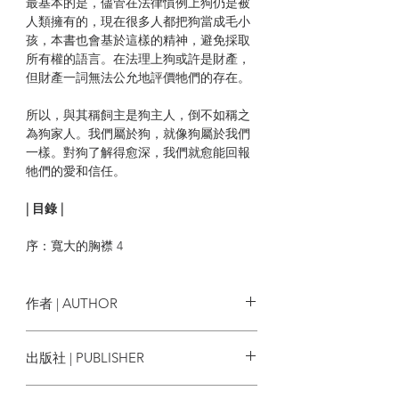
最基本的是，儘管在法律慣例上狗仍是被
人類擁有的，現在很多人都把狗當成毛小
孩，本書也會基於這樣的精神，避免採取
所有權的語言。在法理上狗或許是財產，
但財產一詞無法公允地評價牠們的存在。
所以，與其稱飼主是狗主人，倒不如稱之
為狗家人。我們屬於狗，就像狗屬於我們
一樣。對狗了解得愈深，我們就愈能回報
牠們的愛和信任。
| 目錄 |
序：寬大的胸襟 4
第一章
狗的演化 8
作者 | AUTHOR
第二章
National Geographic
出版社 | PUBLISHER
狗的心智 38
大石國際文化
第三章