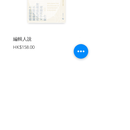
最重要的經典巨作！
安伯托‧艾可Umberto Eco
編輯人說
賣書者言
一九三二年出生於義大利皮德蒙的亞歷山
價格
價格
HK$158.00
HK$188.00
卓，現任波隆那大學高等人文科學學院教
授與院長。艾可身兼哲學家、歷史學家、
文學評論家和美學家等多種身分，更是全
球最知名的符號語言學權威。其學術研究
範圍廣泛，從聖托瑪斯‧阿奎那到詹姆士‧喬
伊斯乃至於超人，知識極為淵博，個人藏
加入購物車
書超過三萬冊。已發表過十餘本重要的學
術著作，其中最著名的是《讀者的角色──
符號語言學的探討》一書。
艾可在四十八歲時，才推出第一部長篇小
說《玫瑰的名字》，該書自一九八○年出版
後，迅速贏得各界一致的推崇與好評，除
繼續瀏覽
榮獲義大利和法國的文學獎外，更席捲世