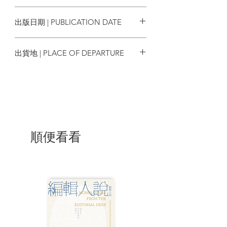
角形圖書館中……
9789573330608
出版日期 | PUBLICATION DATE
《玫瑰的名字》是歐洲中世紀時期用來表
明蘊含無限象徵意義的字彙。文壇大師艾
2014/03/17
可透過解謎小說的外衣，將他豐富的知識
出貨地 | PLACE OF DEPARTURE
學養和符號語言學的專業糅合其中，進而
探討理性與信仰的衝突與對立，更藉由撲
台灣
朔迷離、扣人心弦的情節，將中古歐洲的
世界栩栩如生地呈現在讀者眼前，也使得
這部一九八○年出版的小說，一推出便造成
話題，不但至今仍熱銷不墜，並持續引發
各種討論。
順便看看
這次的新譯本是根據艾可八十歲生日時推
出的最新義大利文版，由國內義大利文學
專家倪安宇老師耗費一年半時間，直接從
義大利文翻譯而成，不但有超過五百則精
心譯註，更首度收錄艾可撰寫的註解，由
大師針對讀者的眾多疑問親自作出解答。
而為了方便中文讀者跟小說對照閱讀，我
們特別將譯註和註解單獨輯成一冊，希望
能幫助您更加深入了解這部堪稱二十世紀