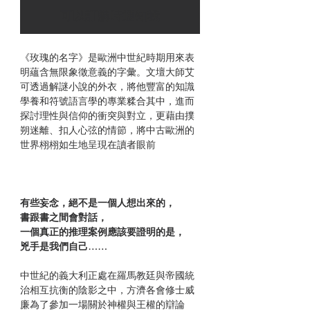
可以訂購時通知我
《玫瑰的名字》是歐洲中世紀時期用來表
明蘊含無限象徵意義的字彙。文壇大師艾
可透過解謎小說的外衣，將他豐富的知識
學養和符號語言學的專業糅合其中，進而
探討理性與信仰的衝突與對立，更藉由撲
朔迷離、扣人心弦的情節，將中古歐洲的
世界栩栩如生地呈現在讀者眼前
有些妄念，絕不是一個人想出來的，
書跟書之間會對話，
一個真正的推理案例應該要證明的是，
兇手是我們自己……
中世紀的義大利正處在羅馬教廷與帝國統
治相互抗衡的陰影之中，方濟各會修士威
廉為了參加一場關於神權與王權的辯論