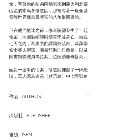
會，帶著他的徒弟阿德索來到義大利北部
山區的本篤會修道院，那裡有著一座全基
督教世界藏書最豐富的八角形圖書館。
但在他們抵達之前，修道院卻發生了一起
命案：插圖裝幀師阿德莫墜谷身亡。而在
七天之內，希臘文翻譯魏納茲歐、草藥學
修士賽夫禮諾、圖書館助理貝藍格，以及
圖書館管理員馬拉其亞也陸續離奇慘死。
面對一連串的命案，修道院裡起了一陣恐
慌，眾人認為這是〈默示錄〉中七聲號角
所預言的末世來臨，而且死亡尚未結束，
還有兩起命案即將發生。但只有威廉覺得
案情並不單純，他一方面要與來自教會的
作者 | AUTHOR
保守勢力對抗，一方面則要暗中進行調
查，找出事件的真相。
作者：安伯托‧艾可 UMBERTO ECO
出版社 | PUBLISHER
譯者： 倪安宇
然而他越是深入探究，便宛如陷入盤根錯
皇冠文化出版有限公司
節的迷宮般讓人迷失了自我，直到他們發
書號 | ISBN
現所有秘密的答案，似乎都隱藏在那座八