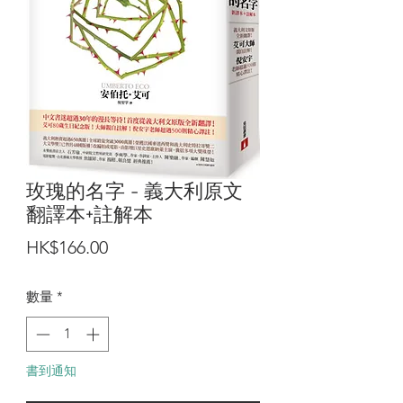
玫瑰的名字 - 義大利原文
翻譯本+註解本
價
HK$166.00
格
數量
*
書到通知