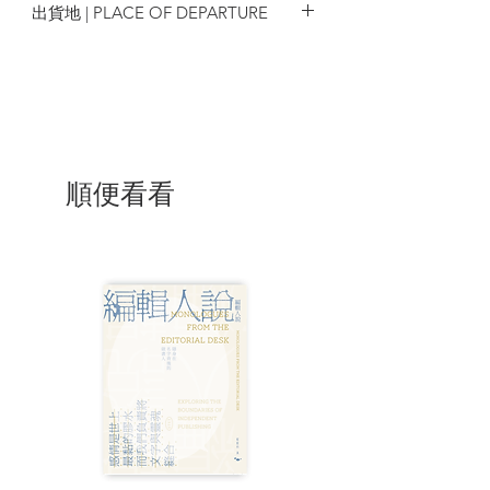
出貨地 | PLACE OF DEPARTURE
息地一明一滅，我能感受他的憤慨也是一
種洞明。時間過了一半，可知已逾泰半？
香港
如果詩歌有涯如同吾生預言，但願數十年
同行如夢如小西。」──評論人、詩人 陳
智德
順便看看