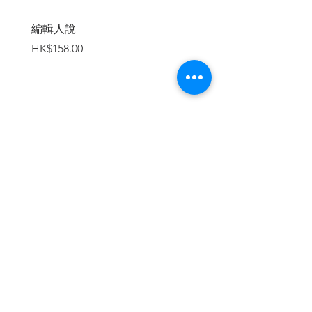
編輯人說
賣書者言
價格
價格
HK$158.00
HK$188.00
加入購物車
繼續瀏覽