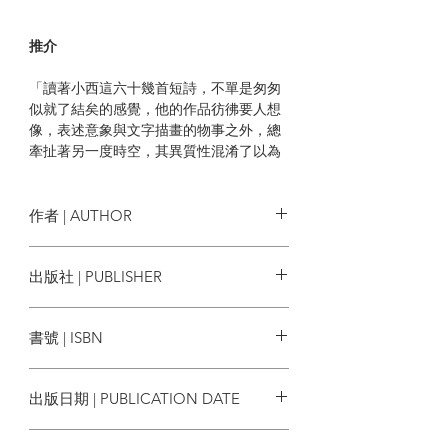
推介
「讀著小西這六十幾首短詩，不單是匆匆
似就了結矣的感覺，他的作品彷彿要人想
像，表述意象與文字描畫的物事之外，總
牽扯著另一度時空，其異質性混淆了以為
確定的、書面上的實相與時序。在一個字
旁，一句句子之後，在某一個幽暗角落，
隱然存在另一個世界，一個文字指向卻又
作者 | AUTHOR
未生成的世界，似明若滅，已打開又未打
開，一貫的懸疑未決，忐忑不定。」──評
小西
出版社 | PUBLISHER
論人 羅貴祥
後話工作室
「小西喜歡在實的地方拿捏到虛，不是避
書號 | ISBN
閃，而是作為立足之地，把光線反射回
來。反對不是自由，虛空中蓄勢而發，才
9789887802167
是自由。」──詩人 曹疏影
出版日期 | PUBLICATION DATE
「小西把曾經澄澈的還以澄澈，但願澄澈
2019/12
記住此世曾有小西。世間無序地、無法止