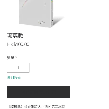
琉璃脆
價
HK$100.00
格
數量
*
書到通知
可以訂購時通知我
《琉璃脆》是香港詩人小西的第二本詩