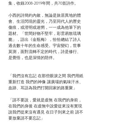
集，收錄2008-2019年間，共70首詩作。
小西的詩簡約內斂，無論是旅居異地的體
會、生活閃現的靈光，乃至同代人的歷史
傷痕，或澄明或迷惘，一一成為他筆下的
題材。「世間好物不堅牢，彩雲易散琉璃
脆」，語出《金瓶梅》，恰恰總結了詩人
過去數十年的生命感受。宇宙變幻，世事
莫測，面對流轉不定的時代，詩是修行、
是覺悟，也是深情的陪伴。
「我們沒有忘記 在那些眼淚之間 我們用紙
重新打造 我們的神像 讓廣場的氣味汗水、
血跡、耳語為我們打開回家的路重聚」
「請不要說，愛就是虛無 在我們的身前，
在我們的身後 在虛無中說愛從來沒有實現
說我們從來沒有遇見 在日子到來之前 請不
要放棄請不要忘記」