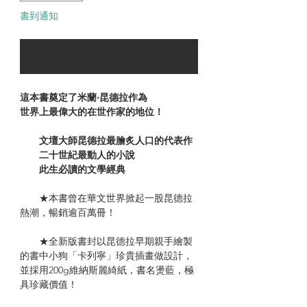
書到通知
可以訂購時通知我
這本書奠定了米蘭‧昆德拉作為
世界上最偉大的在世作家的地位！
文壇大師昆德拉最膾炙人口的代表作
二十世紀最動人的小說
此生必讀的文學經典
★本書曾在華文世界掀起一股昆德拉
熱潮，暢銷逾百萬冊！
★全新版書封以昆德拉早期親手繪製
的書中小狗「卡列寧」珍貴插畫做設計，
並採用200g維納斯麗綺紙，書名燙藍，極
具珍藏價值！