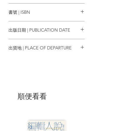
也越真實。
皇冠
書號 | ISBN
相反的，完全沒有負擔會讓人的存在
變得比空氣還輕，會讓人的存在飛起，遠
9789573333982
離地面，遠離人世的存在，變得只是似真
出版日期 | PUBLICATION DATE
非真，一切動作都變得自由自在，卻又無
足輕重。
2020/05/01
出貨地 | PLACE OF DEPARTURE
那麼，我們該選哪一個呢？重，還是
輕？
台灣
《生命中不能承受之輕》以「布拉格
之春」為背景，蘇聯軍隊入侵捷克後，知
識分子逃往海外。昆德拉透過一男兩女交
織的愛情故事，帶出了對政治、文化、人
類生命的省思與嘲諷。
順便看看
托馬斯和特麗莎的愛情是「重」，特
麗莎不惜用盡全身全靈去愛托馬斯，她不
願愛情僅限一夜，而渴望日日夜夜，但這
樣的重卻反而成為托馬斯的負擔。