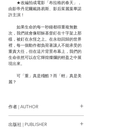
★改編拍成電影「布拉格的春天」，
由影帝丹尼爾戴路易斯、影后茱麗葉畢諾
許主演！
如果生命的每一秒鐘都得重複無數
次，我們就會像耶穌基督釘在十字架上那
樣，被釘在永恆之上。在永劫回歸的世界
裡，每一個動作都負荷著讓人不能承受的
重責大任，但在這片背景布幕上，我們的
生命依然可以在它輝煌燦爛的輕盈之中展
現出來。
可「重」真是殘酷？而「輕」真是美
麗？
最沉重的負擔壓垮我們，讓我們屈
服，把我們壓倒在地。可是在世世代代的
愛情詩篇裡，女人渴望的卻是承受男性肉
作者 | AUTHOR
體的重擔。於是，最沉重的負擔同時也是
最激越的生命實現的形象。負擔越沉重，
米蘭‧昆德拉
Milan Kundera
出版社 | PUBLISHER
我們的生命就越貼近地面，生命就越寫實