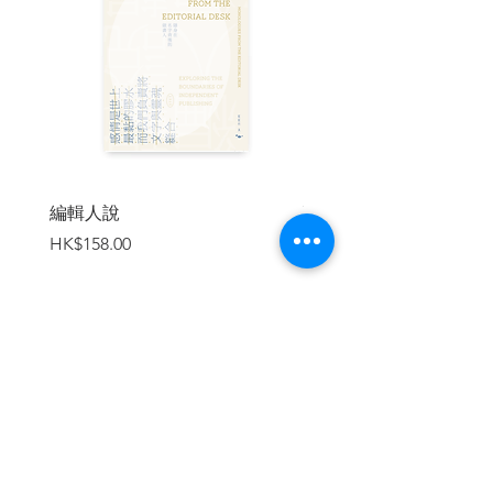
托馬斯和薩賓娜的關係則是「輕」，
他們只願片刻歡愉，不願永世承諾。但當
薩賓娜選擇離開愛情、離開祖國，一身輕
盈卻也是一片空無，成為不能承受的生命
之輕。
由此看來，誰還能說「重」即是殘
酷，而「輕」則是美麗？我們又該如何抉
擇？昆德拉藉由故事、夢境、散文、詩
編輯人說
賣書者言
歌、歷史，以音樂般的旋律變化呈現出一
價格
價格
HK$158.00
HK$188.00
齣糅合了甜美、憂傷與殘酷的生命鬧劇，
也讓「輕」與「重」的辯證成為昆德拉小
說中永恆的命題。
各界好評
加入購物車
成功地展現出勝於嘲諷的智慧與超越
絕望的希望！——時代雜誌
令人驚異的是，一本與其時代背景如
此緊密連結的作品，在二十年後卻依然沒