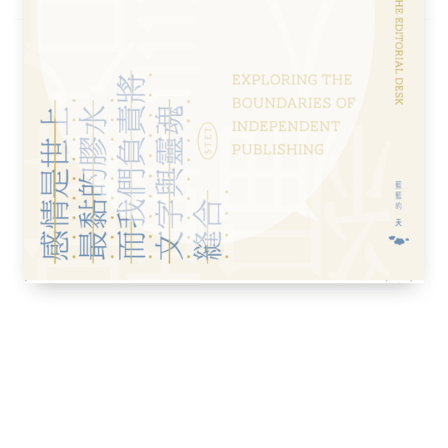
揮。我們不期然會問：是什麼阻礙了一個人充
多元智能（multiple intelligence），可惜我
有以下四種：
。某程度上，我們是自己思想的產物（We
re）。不少人都未能接納、愛和欣賞自己；我們要有健康
質的，才會叫自己在成長的階梯上更上一層。
年輕人說：「我就是這樣。」言下之意，我不
年輕人在成長的過程中，多數被身邊的重要人
收—既然父母都是這樣看我，我就是這樣的