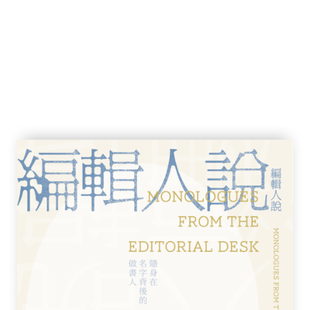
俯拾即是，給我們不少對成長的靈感和領會。
浪漫的例子。一條最初並不起眼，甚至看來醜
，會為自己張起一個「帳幕」；在暗處脫胎換
美麗的蝴蝶。
是一個內化的過程：將內在隱藏的東西或潛
展現出來。從外表看來，這段時間有如冬眠，
我們千萬別輕看身邊看似不長進、無所事事的
似的過程；我們要對他們有多點信心，讓他們
，他們會迸發出生命的光彩。
粒綠豆或黃豆給我們帶回家，放在一個堆滿沾
它們澆水、放在陽光下，看着它們成長。還記
，我們更仔慨歎，人類只用上他們潛質的百分