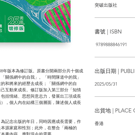
突破出版社
書號 | ISBN
9789888846191
出版日期 | PUBLI
2008年版本為修訂版。原書分開兩部分共十個成
、「關係網中的自我」。「時間隊道中的我」
在的和將來的經歷去成長；「關係網中的自
2025/05/31
自己互動來成長。修訂版加入第三部分「知情
，包括情緒、思想與意志力，發展出三項成長
橫），個人內在結構三個層面，陳述個人成長
出貨地 | PLACE 
了，為記念出版的年日，同時因應成長需要，作
香港
是本源家庭和性別；此外，在整合「兩極的
富本書內容，應對現今的需要。