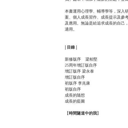
本書運用心理學、輔導學等，深入
案、個人成長習作、成長提示及參
及應用。無論是給追求成長的自己，
適用。
| 目錄 |
新修版序 梁柏堅
25周年增訂版自序
增訂版序 梁永泰
增訂版自序
初版序 李兆康
初版自序
成長的隨想
成長的藍圖
【
時間隧道中的我
】
1 過去：講故事與成長
2 過去：清理未了結的帳