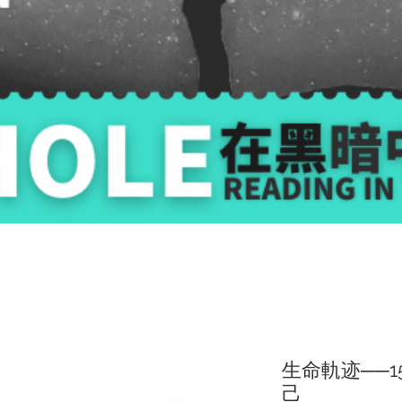
生命軌迹──
己