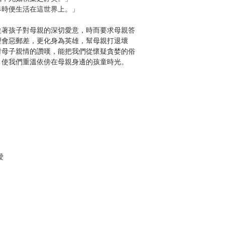
界時便生活在這世界上。」
盈著孩子對母親的深切愛意，時而要求母親答
理會惡郵差，更化身為英雄，幫母親打退壞
對母子親情的讚嘆，能把我們從懷疑貪婪的俗
，使我們重溫依傍在母親身邊的孩童時光。
，
愛