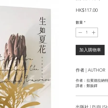
價
HK$117.00
格
數量
*
加入購物車
作者 | AUTHOR
作者：拉賓德拉納特．泰戈爾
譯者：鄭振鐸
出版社 | PUBLIS