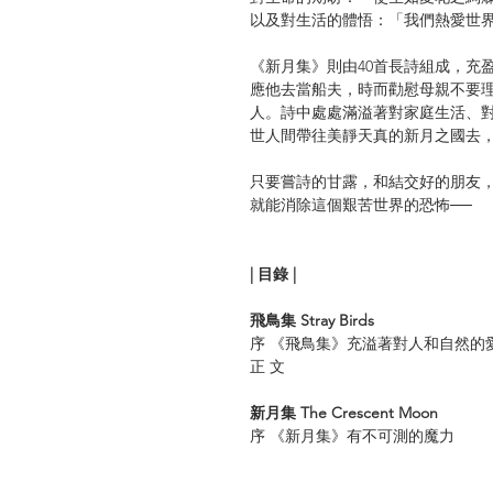
以及對生活的體悟：「我們熱愛世
《新月集》則由40首長詩組成，充
應他去當船夫，時而勸慰母親不要
人。詩中處處滿溢著對家庭生活、
世人間帶往美靜天真的新月之國去
只要嘗詩的甘露，和結交好的朋友
就能消除這個艱苦世界的恐怖──
| 目錄 |
飛鳥集 Stray Birds
序 《飛鳥集》充溢著對人和自然的
正 文
新月集 The Crescent Moon
序 《新月集》有不可測的魔力
家 庭 The Home
海 邊 On the Seashore