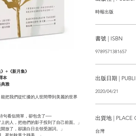
時報出版
書號 | ISBN
9789571381657
》+《新月集》
出版日期 | PUBLI
譯本
美典雅
2020/04/21
，能把我們從忙擾的人世間帶到美麗的世界
的詩句看似簡單，卻包含了──
出貨地 | PLACE 
背上的人，把他們的影子投到了自己前面。」
花開放了，卻讓白日去領受謝詞。」
台灣
爛，死如秋葉之靜美。」