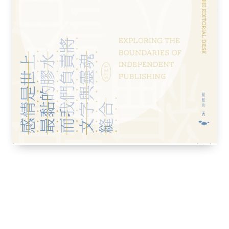
，文中人名及部分詞彙尊重譯者，保留原譯，
鳥集》是在一九二二年夏天，離現在已經有三
有短詩三百二十六首。我那時候只選譯了其中
篇。有些不太瞭解或覺得宗教的意味太濃厚
，共譯了二百五十七首，占全部的四分之三以
時姚茫父先生見之，大為讚賞，便把我的譯文
的譯本是更具有中國詩的風味了。
我的譯本讀過幾遍，自己發現有些詩譯得不太
把它們改正過來，同時，又把那時候沒有譯出
個樣子的新版，算是《飛鳥集》的第一次的全
，但往往在短短的幾句詩裡，包涵著深邃的大
如其意，是不大容易的。它們像山坡草地上的
，紛紛地伸出頭來。隨你喜愛什麼吧，那顏色