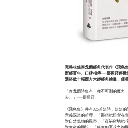
完整收錄泰戈爾經典代表作《飛鳥集
歷經百年、口碑相傳──鄭振鐸傳世
選搭數十幅西方大師經典繪畫，優
「泰戈爾詩集有一種不可測的魔力
去。」──鄭振鐸
《飛鳥集》共有325首短詩，短短
意義深遠的哲理：「那些把燈背在
對自然萬物的觀察：「夜祕密地把
對生命的期盼：「使生如夏花之絢