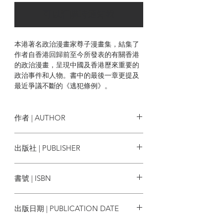
可以訂購時通知我
本港著名政治漫畫家尊子漫畫集，結集了
作者自香港回歸前至今所發表的有關香港
的政治漫畫，呈現中國及香港歷來重要的
政治事件和人物。書中的最後一章更提及
最近爭議不斷的《逃犯條例》。
作者 | AUTHOR
尊子
出版社 | PUBLISHER
次文化堂
書號 | ISBN
9789629924591
出版日期 | PUBLICATION DATE