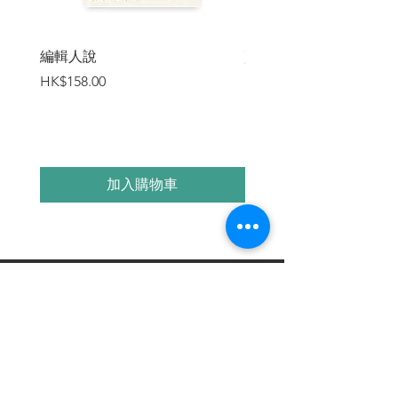
編輯人說
賣書者言
價格
價格
HK$158.00
HK$188.00
加入購物車
繼續瀏覽