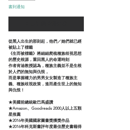
書到通知
可以訂購時通知我
從黑人出生的那刻起，他們／她們就已經
被貼上了標籤
《生而被標籤》將細細爬梳種族歧視思想
的歷史根源，重回黑人的命運時刻
作者肯迪教授認為，種族主義並不是生根
於人們的無知與仇恨，
而是掌握權力的男男女女製造了種族主
義、種族歧視政策，
進而產生世上的無知
與仇恨！
★美國前總統歐巴馬盛讚
★Amazon、Goodreads 2000人以上五顆
星推薦
★2016年美國國家圖書獎獲獎作品
★2016年科克斯書評年度最佳歷史書籍得