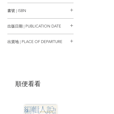
人創建的」，他宣稱，補助黑人教育法案
馬可孛羅
奠基於錯誤的種族平等觀念，「黑白種族
書號 | ISBN
之間的不平等」是「從黑人誕生前就被貼
上了」。
9786267356685
──伊布拉．肯迪
出版日期 | PUBLICATION DATE
伊布拉．肯迪教授以編年的方式，在本書
2024/05/11
中詳實研究、完整記錄黑人種族歧視觀念
出貨地 | PLACE OF DEPARTURE
的過程，及其在美國歷史發展中的驚人影
響力。本書挑選了五位重要的美國知識份
台灣
子，用他們的人生故事，讓我們一窺同化
主義者與隔離主義者、種族歧視者與反種
族歧視者之間的激烈辯論。這其中包括十
七世紀末英國清教神學領袖柯頓．馬瑟，
他賦予了奴隸制度正當性，把階級思想帶
入北美殖民地；美國第三任總統湯瑪斯．
順便看看
傑佛遜，他在一八○○年力推廢止奴隸貿
易，但卻並不反對奴隸制度；十九世紀初
的威廉．蓋瑞森，他是激進的廢奴主義
者；二十世紀初的杜波依斯，他推動黑人
民權運動、泛非團結；以及至今仍在世的
一九六○年代黑豹黨領導人安吉拉．戴維