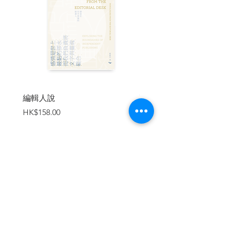
斯。透過這些人，我們可以看到美國支持
奴隸制度與擁護黑人民權的優秀思想家
們，如何鞏固或挑戰了美國的種族歧視觀
念，以及背後的因素。
作者指出，跟一般人的認知不同，種族歧
視的觀念並不是因為無知或仇恨而生，而
是被每個時代某些最出色的人物催生琢磨
出來的。種族歧視的觀念很容易製造，也
編輯人說
賣書者言
很容易使用，但也會招來惡名。於是這些
價格
價格
HK$158.00
HK$188.00
知識份子運用他們的優秀才能，為根深柢
固的歧視政策和一國的種族差異辯護並加
以合理化，不分貧富，無一不涉。他們羅
織了許多貌似有理的理論，來加以正當
化，就如同一八六○的參議員傑佛遜．戴維
斯反對黑人教育法案的說詞，他說美國是
加入購物車
為了白人而創建，不是為了黑人，黑白人
種間的不平等是命定的、無法改變的，黑
人無權享有跟白人同等的權利。
《生而被標籤》揭露了種族歧視觀念的歷