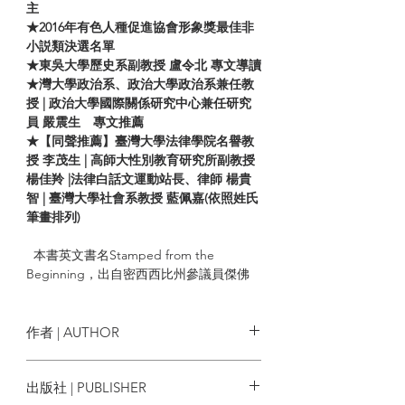
主
★2016年有色人種促進協會形象獎最佳非
小説類決選名單
★東吳大學歷史系副教授 盧令北 專文導讀
★灣大學政治系、政治大學政治系兼任教
授 | 政治大學國際關係研究中心兼任研究
員 嚴震生 專文推薦
★【同聲推薦】臺灣大學法律學院名譽教
授 李茂生 | 高師大性別教育研究所副教授
楊佳羚 |法律白話文運動站長、律師 楊貴
智 | 臺灣大學社會系教授 藍佩嘉(依照姓氏
筆畫排列)
本書英文書名Stamped from the
Beginning，出自密西西比州參議員傑佛
遜．戴維斯，於一八六○年四月十二日在美
國參議院發表的演說。他後來當過美利堅
邦聯總統，當時人在華盛頓特區反對一個
作者 | AUTHOR
補助黑人教育的法案。戴維斯向他的同僚
大放厥詞，「這個政府不是由黑人、也不
伊布拉．肯迪 Ibram X. Kendi
出版社 | PUBLISHER
是為黑人創建的」，而是「由白人、為白