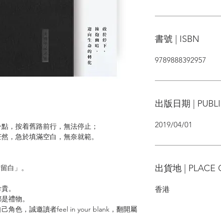
書號 | ISBN
9789888392957
出版日期 | PUBLI
2019/04/01
一點，按着舊路前行，無法停止；
茫然，急於填滿空白，無奈就範。
出貨地 | PLACE 
份「留白」。
珍貴。
香港
都是禮物。
誠邀讀者feel in your blank，翻開屬