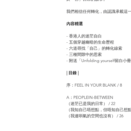
我們相信任何轉化，由認識承載這
內容精選
- 香港人的迷茫自白
- 五個穿越幽暗的生命歷程
- 六道尋找「自己」的轉化線索
- 三種間隙中的思索
- 附送「Unfolding yourself留白小
| 目錄 |
序：FEEL IN YOUR BLANK / 8
A：PEOPLEIN-BETWEEN
（迷茫已是我的日常） / 22
（我知自己唔想點，但唔知自己想點） 
（我連唞氣的空間也沒有） / 26
（等待下一個可以讓自己發揮的舞台） 
（走出自己的安舒區，做真正所想的事）