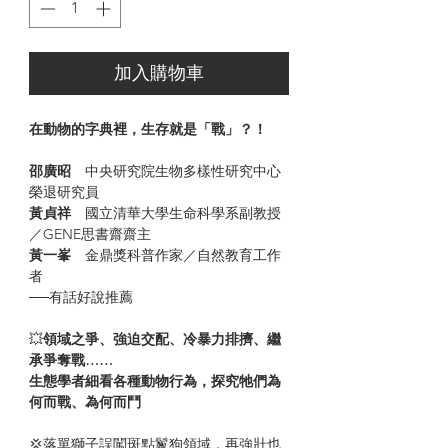
加入購物車
在動物的字典裡，生存就是「戰」？！
邵廣昭
中央研究院生物多樣性研究中心
榮退研究員
黃貞祥
國立清華大學生命科學系副教授
／GENE思書齋齋主
黃一峯
金鼎獎科普作家／自然教育工作
者
──有話好說推薦
💥
領域之爭、強迫交配、冷暴力排擠、繼
承爭奪戰……
生態學者細看各種動物行為，探究牠們為
何而戰、為何而鬥
💢落單獅子誤闖斑點鬣狗領域，再強壯也