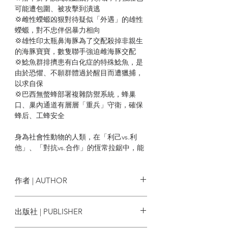
可能遭包圍、被攻擊到潰逃
💢雌性蠑螈凶狠對待疑似「外遇」的雄性
蠑螈，對不忠伴侶暴力相向
💢雄性印太瓶鼻海豚為了交配殺掉非親生
的海豚寶寶，數隻聯手強迫雌海豚交配
💢鯰魚群排擠患有白化症的特殊鯰魚，是
由於恐懼、不願群體過於醒目而遭獵捕，
以求自保
💢巴西無螫蜂部署複雜防禦系統，蜂巢
口、巢內通道有層層「重兵」守衛，確保
蜂后、工蜂安全
身為社會性動物的人類，在「利己vs.利
他」、「對抗vs.合作」的恆常拉鋸中，能
否從不同動物身上學會什麼？有沒有一種
可能──生存並不盡然繫於無休無止的暴力
衝突？
作者 | AUTHOR
在自然界演化中，之所以發展出群居生
羅伊克．博拉許 Loïc Bollache
出版社 | PUBLISHER
活，是因為個體能獲得某些好處。比方
說，這種策略在動物面對掠食者威脅時能