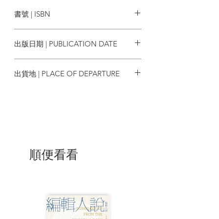
臉譜
發揮更好的保護。群體愈大，個別動物被
書號 | ISBN
抓走的機會愈小；當一群動物四處逃竄，
掠食者不易專注於單一獵物身上。這套策
9786263156616
略也讓動物更能捍衛自己的領域，防止潛
出版日期 | PUBLICATION DATE
在競爭者進犯。相對地，群居生活可能為
個體帶來一些不利與負擔。團體生活會使
2025/07/03
最佳棲地、食物和性伴侶的競爭益發激
出貨地 | PLACE OF DEPARTURE
烈，也更容易造成寄生蟲、疾病傳播，還
增加通姦、以同類為食、殺害幼兒等危
台灣
險。最重要的是，群體成員也更容易起衝
突。
本書作者羅伊克．博拉許是法國勃艮第－
弗朗什－孔泰大學生態學者，對包含人類
在內各種動物的「衝突」與「暴力」行為
順便看看
格外感興趣。他從領域攻防、交配權之
爭、社會性動物的「戰士階級」、跨物種
衝突、繼承權爭奪等方面切入，深入探討
動物界所能見到的「戰」與「鬥」。而稍
微反直覺的是，作者也同時發現到蜜蜂自
我犧牲成全大局、整個企鵝群自動取適當