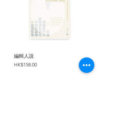
間隔距離築巢以防衝突、橡實啄木鳥忍一
時風平浪靜耐心等待自己在鳥群中位階上
升，以及少數猿猴會關懷被族群其餘成員
排擠的某隻個體。誠然，自然界處處可見
你死我活的血腥角力與競逐，但本書最終
要探問：有沒有可能存在另一種階級性較
弱、合作性較強的生存模式──沒有暴君、
戰爭，暴力行為也僅僅是個體間單純爭吵
的模式？
編輯人說
賣書者言
價格
價格
HK$158.00
HK$188.00
●口碑好評
近年來，媒體熱議歐洲戰火未歇、中東烽
煙再起，甚至於臺海風雲詭譎，戰爭成了
熱門話題。但你知道嗎？戰爭並非人類獨
有。《當動物拳腳相向時》這本書揭示，
加入購物車
黑猩猩、螞蟻、狐獴等動物也會為了領
域、權力、繁殖權發動突襲與內戰，甚至
出現「性別對抗」與「社會排除」。原來
獸性與人性之間，只隔著一層薄紗，讀來
令人拍案驚奇，發人深省。
──
黃貞祥 國立清華大學生命科學系副教