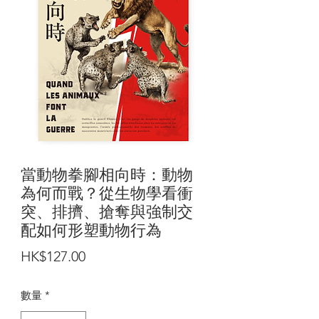
當動物拳腳相向時：動物
為何而戰？從生物學看衝
突、排擠、搶奪與強制交
配如何形塑動物行為
價
HK$127.00
格
數量
*