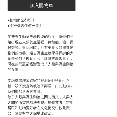
加入購物車
●把牠們全都殺了！
●不准傷害任何一隻！
某些野生動物族群恢復的程度，讓牠們開
始出現在人類的生活裡，例如熊、狼、彌
猴等等。與此同時，則有更多人類搬進動
物們的地盤。過去野生生物學界探討的大
多是如何「復育」和「計算族群數量」，
現在的問題卻逐漸變成「人類與野生動物
的互動」。
要怎麼處理闖進家門把廚房翻得亂七八
糟、殺了幾隻雞或咬了鄰居一口的動物？
我們顯然還沒有共識。
除了人類與野生動物之間的衝突，人與人
之間的衝突也無法忽視。農牧業者、當地
居民和動物愛好者在文化衝突中彼此厭
惡，隔閡對立之深堪比政治。