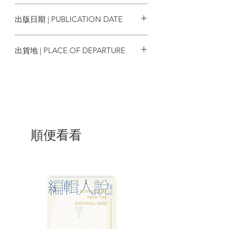
9786269741830
4 紛擾之地
出版日期 | PUBLICATION DATE
花豹為何成為食人獸？
5 「猴」你在一起
2023/10/07
獼猴作亂與生育控制
出貨地 | PLACE OF DEPARTURE
6 美洲獅數學習題
看不到的怎麼數？
台灣
7 樹倒之時
當心「危險樹木」
8 恐怖「豆」子
成為謀殺幫兇的豆科植物
9 殺鳥焉用槍砲
徒勞無功的驅鳥軍事行動
順便看看
10 狹路又相逢
無視交通規則的動物
11 防偷神器
嚇跑鳥類的奇招
12 聖彼得廣場的海鷗
梵蒂岡的雷射驅鳥裝置
13 耶穌會與老鼠
宗座生命學院提供的野生動物管理要點
14 仁慈的殺戮