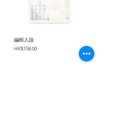
誰會替害獸著想？
15 消失的小鼠
基因技術的驚人魔法
致謝
毛茸茸的入侵者：美國居家野生動物問題
編輯人說
賣書者言
參考資源
價格
價格
HK$158.00
HK$188.00
附錄
台灣黑熊滋擾事件再思考：與獸同行，走
出人與自然心關係 郭彥仁（郭熊）
參考資料
加入購物車
| 內容節錄 |
犯罪現場鑑識
兇手不是人
繼續瀏覽
過去一百年，人類死於美洲獅爪牙下的機