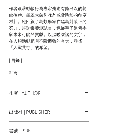
作者跟著動物行為專家走進有熊出沒的餐
館後巷、籠罩大象和花豹威脅陰影的印度
村莊。她回顧了鳥類學家在驅鳥對策上的
努力，拜訪毒藥測試員，也展望了遺傳學
家未來可能的貢獻。以溫暖詼諧的文字，
在人類活動範圍不斷擴張的今天，尋找
「人獸共存」的希望。
| 目錄 |
引言
當罪犯是生物：搖滾世代中的觀點碰撞 吳
幸如
前言
作者 | AUTHOR
1 犯罪現場鑑識
瑪莉．羅曲
Mary Roach
出版社 | PUBLISHER
兇手不是人
2 不速之客
紅樹林
餓熊當前怎麼辦？
書號 | ISBN
3 房間裡的大象
不可承受之重