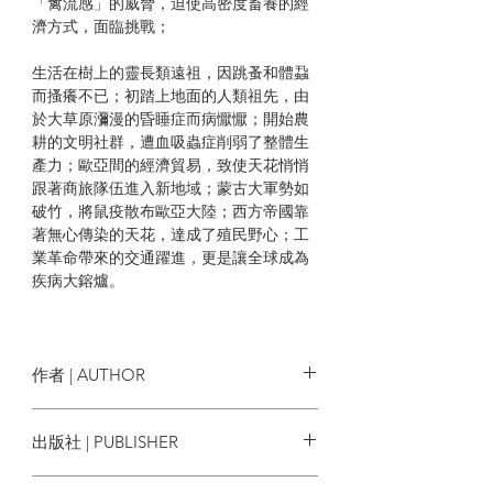
「禽流感」的威脅，迫使高密度畜養的經
濟方式，面臨挑戰；
生活在樹上的靈長類遠祖，因跳蚤和體蝨
而搔癢不已；初踏上地面的人類祖先，由
於大草原瀰漫的昏睡症而病懨懨；開始農
耕的文明社群，遭血吸蟲症削弱了整體生
產力；歐亞間的經濟貿易，致使天花悄悄
跟著商旅隊伍進入新地域；蒙古大軍勢如
破竹，將鼠疫散布歐亞大陸；西方帝國靠
著無心傳染的天花，達成了殖民野心；工
業革命帶來的交通躍進，更是讓全球成為
疾病大鎔爐。
麥克尼爾以編年的手法，從史前時代至本
世紀前半，詳實探討傳染病如何肆虐歐
洲、亞洲、非洲等文明發源地，而這些疾
作者 | AUTHOR
病又如何形塑不同文明的特色。《瘟疫與
人》為讀者揭示一幕幕條分縷析、鉅細靡
麥克尼爾 William H. McNeill
出版社 | PUBLISHER
遺的傳染病與文明交融史。二十一世紀的
我們，是否能靠著現代公共衛生技術，而
天下文化
讓文明不再受傳染病影響呢？《瘟疫與