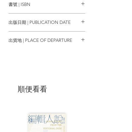
書號 | ISBN
人》一書中有最好的解答！
9789864790784
健康的社會來自於健康的個人，每一個人
出版日期 | PUBLICATION DATE
都是傳染病流行網上的一個節點。愈多人
擁有來自自然感染或預防接種的免疫力，
2020/02/19
社會暴發傳染病流行的可能性就愈低。既
出貨地 | PLACE OF DEPARTURE
然健康是權利而保健是義務，防疫工作自
然是人人有責。了解傳染病對人類歷史的
台灣
衝擊，有助於體會防疫保健的己任。——
【審訂者】陳建仁，中華民國第14屆副總
統、中研院院士 （摘錄自本書導讀）
順便看看
目錄
再版導讀 宏觀的疾病文明史 李尚仁
導讀 古往今來話傳染病史 陳建仁
緣起 史學家的漏網之魚
第1章 狩獵族群的行蹤