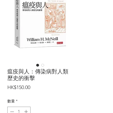
瘟疫與人：傳染病對人類
歷史的衝擊
價
HK$150.00
格
數量
*