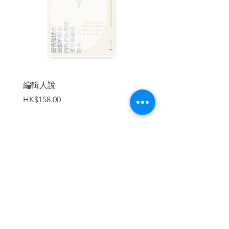
第2章 古文明世界的疾苦
第3章 歐亞疾病大鎔爐
第4章 蒙古帝國打通路徑
第5章 闖入美洲新世界
第6章 近代醫學大放異彩
附錄 中國流行病史
作者誌謝
編輯人說
賣書者言
名詞注釋
價格
價格
HK$158.00
HK$188.00
再版導讀
加入購物車
宏觀的疾病文明史
李尚仁／中研院歷史語言研究所研究員
長年任教於美國芝加哥大學的加拿大裔歷
史學者麥克尼爾 （William H. McNeill），
於2016年7月8日以九十八歲高齡逝世。他