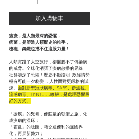
加入購物車
瘟疫，是人類最深的恐懼，
病菌，是塑造人類歷史的推手，
槍砲、鋼鐵也擋不住這股力量！
人類實踐了太空旅行，卻擺脫不了傳染病
的威脅。全球化消弭了疾病散播的界線
社群加深了恐懼！歷史不斷證明 政經情勢
極有可能一夕劇變 ，人性面對更嚴格的試
煉。
面對新型冠狀病毒、SARS、伊波拉、
流感病毒、H1N1……瞭解，是處理恐懼最
好的方式。
「瘧疾」的兇暴，使莊嚴的朝聖之旅，化
成疫病的溫床；
「霍亂」的版圖，藉交通便利的無國界
化，再展新勢力；